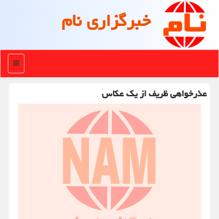
خبرگزاری نام
منو
عذرخواهی ظریف از یك عكاس