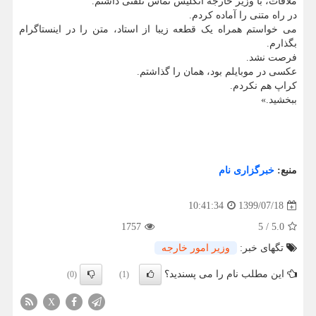
ملاقات، با وزیر خارجه انگلیس تماس تلفنی داشتم.
در راه متنی را آماده کردم.
می خواستم همراه یک قطعه زیبا از استاد، متن را در اینستاگرام
بگذارم.
فرصت نشد.
عکسی در موبایلم بود، همان را گذاشتم.
کراپ هم نکردم.
ببخشید.»
منبع:
خبرگزاری نام
1399/07/18
10:41:34
1757
5
/
5.0
تگهای خبر:
وزیر امور خارجه
این مطلب نام را می پسندید؟
(0)
(1)
X