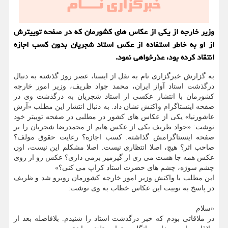
وزیر خارجه از یكی از عكاس های كشورمان كه در صفحه توییترش
از او به خاطر استفاده از عكس استاد شجریان بدون كسب اجازه
انتقاد كرده بود، عذرخواهی نمود.
به گزارش خبرگزاری نام به نقل از ایسنا، عصر روز گذشته به دنبال
درگذشت استاد آواز ایران، محمد جواد ظریف، وزیر امور خارجه
کشورمان با انتشار عکسی از استاد شجریان به درگذشت وی در
صفحه اینستاگرام واکنش نشان داد. به دنبال انتشار این مطلب «آرش
عاشورنیا» یکی از عکاس های کشور در مطلبی در صفحه توییتر خود
نوشت: «‏جواد ‎ظریف یکی از عکس هایم از ‎محمدرضا شجریان را بر
صفحه اینستاگرامش گذاشته. کسب اجازه؟ رعایت حقوق مولف؟
صاحب اثر؟ هیچ، اصلا انتظاری نیست. اصلا مشکلم این نیست، اون
عکس همه جا هست می ری از گیزمیز برمی داری؟ عکس رو از روی
چشم سوژه، چشم های حضرت استاد کراپ می کنی؟»
این مطلب با واکنش وزیر امور خارجه کشورمان روبرو شد و ظریف
در پاسخ به توییت این عکاس خطاب به وی نوشت:
«سلام
در ملاقاتی بودم که خبر درگذشت استاد را شنیدم. بلافاصله بعد از