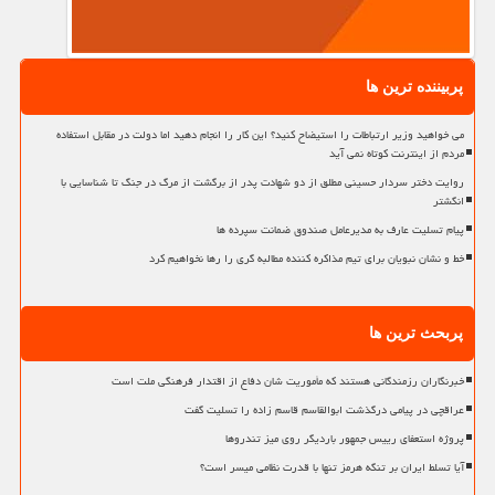
پربیننده ترین ها
می خواهید وزیر ارتباطات را استیضاح کنید؟ این کار را انجام دهید اما دولت در مقابل استفاده
مردم از اینترنت کوتاه نمی آید
روایت دختر سردار حسینی مطلق از دو شهادت پدر از برگشت از مرگ در جنگ تا شناسایی با
انگشتر
پیام تسلیت عارف به مدیرعامل صندوق ضمانت سپرده ها
خط و نشان نبویان برای تیم مذاکره کننده مطالبه گری را رها نخواهیم کرد
پربحث ترین ها
خبرنگاران رزمندگانی هستند که مأموریت شان دفاع از اقتدار فرهنگی ملت است
عراقچی در پیامی درگذشت ابوالقاسم قاسم زاده را تسلیت گفت
پروژه استعفای رییس جمهور باردیگر روی میز تندروها
آیا تسلط ایران بر تنگه هرمز تنها با قدرت نظامی میسر است؟