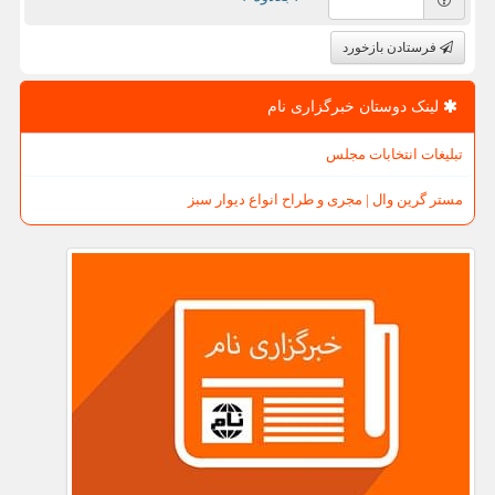
فرستادن بازخورد
لینک دوستان خبرگزاری نام
تبلیغات انتخابات مجلس
مستر گرین وال | مجری و طراح انواع دیوار سبز