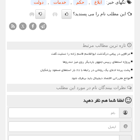
تگهای خبر:
ابلاغ
,
حكم
,
خدمات
,
دولت
این مطلب نام را می پسندید؟
(0)
(1)
X
تازه ترین مطالب مرتبط
عراقچی در پیامی درگذشت ابوالقاسم قاسم زاده را تسلیت گفت
پروژه استعفای رییس جمهور باردیگر روی میز تندروها
پشت پرده ادعای یک روحانی در رابطه با ۲۸ بار استعفای مسعود پزشکیان
موانع مقرراتی اقتصاد دیجیتال باید برطرف شود
نظرات بینندگان نام در مورد این مطلب
لطفا شما هم
نظر دهید