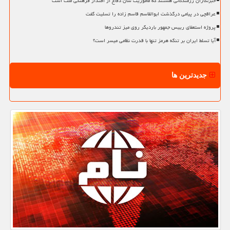
خبرنگاران رزمندگانی هستند که مأموریت شان دفاع از اقتدار فرهنگی ملت است
عراقچی در پیامی درگذشت ابوالقاسم قاسم زاده را تسلیت گفت
پروژه استعفای رییس جمهور باردیگر روی میز تندروها
آیا تسلط ایران بر تنگه هرمز تنها با قدرت نظامی میسر است؟
جدیدترین ها