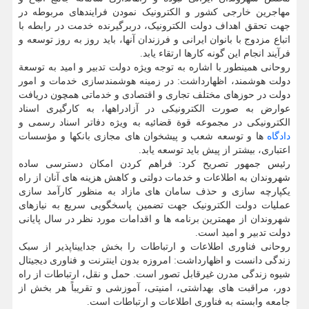
مهاجرین خارجی کشور و الکترونیک نمودن فرایندهای مربوطه در
جهت تحقق اهداف دولت الکترونیک، دربرگیرنده خدمت در رابطه با
اتباع مزدوج با بانوان ایرانی و فرزندان آنها، باید روز به‏ روز توسعه و
فرآیند انجام این گونه کارها ارتقاء یابد.
روحانی همینطور با اشاره به توجه ویژه دولت تدبیر و امید به توسعة
دولت هوشمند، اظهارداشت: در زمینه هوشمندسازی خدمات و امور
دولت در حوزهای مختلف تجاری و اقتصادی و خدماتی همچون دریافت
عوارض به صورت الکترونیکی در آزادراه‏ها، به کارگیری اسناد
الکترونیکی در مجموعه قوة قضائیه به ‏ویژه دفاتر اسناد رسمی و
دادگاه
ها و توسعه شعب و پیش‏خوان‏ های مجازی بانک‏ها و مؤسسات
اعتباری، بیشتر از پیش باید توسعه یابد.
رئیس جمهور تصریح کرد: فراهم کردن امکان دسترسی ساده
شهروندان به اطلاعات و خدمات دولتی و کاهش هزینه‏ های آنان از راه
یکپارچه‏ سازی و حذف سامان های مازاد به منظور کارآمد سازی
عملیات دولت الکترونیک جهت تضمین پاسخگویی سریع به نیازهای
شهروندان از مهمترین برنامه‏ ها و اقدامات مورد نظر در سال پایانی
دولت تدبیر و امید است.
روحانی فناوری اطلاعات و ارتباطات را بخش جدایی‏ناپذیر از سبک
زندگی دانست و اظهارداشت: امروزه بدون اینترنت و فناوری دیجیتال
شیوه زندگی مدرن غیرقابل تصور است. حمل و نقل، ارتباطات از راه
دور، مراقبت های بهداشتی، امنیتی، آموزشی و تقریباً هر بخش از
جامعه وابسته به فناوری اطلاعات و ارتباطات است.