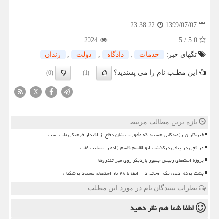
1399/07/07
23:38:22
2024
5
/
5.0
تگهای خبر:
خدمات
,
دادگاه
,
دولت
,
زندان
این مطلب نام را می پسندید؟
(0)
(1)
X
تازه ترین مطالب مرتبط
خبرنگاران رزمندگانی هستند که مأموریت شان دفاع از اقتدار فرهنگی ملت است
عراقچی در پیامی درگذشت ابوالقاسم قاسم زاده را تسلیت گفت
پروژه استعفای رییس جمهور باردیگر روی میز تندروها
پشت پرده ادعای یک روحانی در رابطه با ۲۸ بار استعفای مسعود پزشکیان
نظرات بینندگان نام در مورد این مطلب
لطفا شما هم
نظر دهید