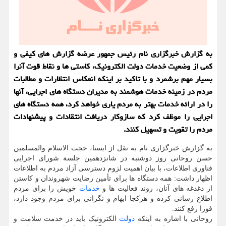
به گزارش خبرگزاری نام رئیس جمهور عرضه گزارش های كیفی و
كمی از وضعیت خدمات دولت الكترونیك، كاستی ‏ها و نقاط قوت آنرا
بسیار مهم برشمرد و با تاكید بر اینكه انعكاس انتظارات و مطالبات
مردم در زمینه خدمات هوشمند به مدیران دستگاه ‏های اجرایی، آنها
را در ارائه خدمات بهتر به مردم یاری خواهد كرد، همه دستگاه های
اجرایی را موظف كرد كه سازوكار دریافت انتقادات و پیشنهادات
مردم را تقویت و تسهیل كنند.
به گزارش خبرگزاری نام به نقل از ایسنا، حجت الاسلام والمسلمین
حسن روحانی روز دوشنبه در شانزدهمین جلسة شورای اجرایی
فناوری اطلاعات، با بیان اهمیت لزوم دسترسی آزاد مردم به اطلاعات
اظهار داشت: همه دستگاه ‏ها برای تأمین رضایت شهروندان و کاستن
از دغدغه ‏های آنان، روند فعالیت ‏ها و
خدمات
خویش را برای مردم
اطلاع‏ رسانی کرده و هرکجا ابهام و نگرانی برای مردم وجود دارد،
فورا رفع کنند.
روحانی با اشاره به اینکه
دولت
الکترونیک باید در خدمت سلامت و