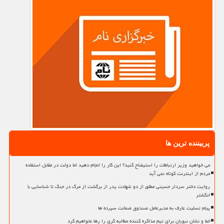
پربیننده ترین ها
می خواهید وزیر ارتباطات را استیضاح کنید؟ این کار را انجام دهید اما دولت در مقابل استفاده
مردم از اینترنت کوتاه نمی آید
روایت دختر سردار حسینی مطلق از دو شهادت پدر از برگشت از مرگ در جنگ تا شناسایی با
انگشتر
پیام تسلیت عارف به مدیرعامل صندوق ضمانت سپرده ها
خط و نشان نبویان برای تیم مذاکره کننده مطالبه گری را رها نخواهیم کرد