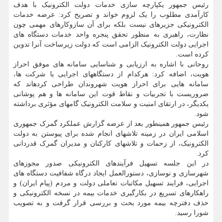
رئیس جمهور یکپارچه‏ سازی خدمات دولت الکترونیک با هدف
کارآمدی مطلوب را یک لزوم خواند و تصریح کرد: عرضه خدمات
الکترونیکی جزیره‏ای نیست بلکه برای آن سازوکارهای مهمی چون
نظارت، راهبری به منظور تحقق پنجره واحد خدمات دستگاه‏ های
اجرایی دولت الکترونیک الزامی است که دولت زیرساخت آنرا تدوین
کرده است.
روحانی با اشاره به ارزیابی و شناسایی سامانه‏ های موفق احراز
هویت، اضافه کرد: هرکدام از دستگاه‏های اجرایی یا شرکت ها،
سامانه ‏هایی برای احراز هویت شهروندان طراحی کرده‏اند که
ضروریست با تجربیات و نقاط قوت این سامانه ‏ها و هم پوشانی
یکدیگر، در ارتقای امنیت و سلامت الکترونیک گام‏های مؤثری برداشته
شود.
رئیس جمهور همینطور بعد از عرضه گزارش عملکرد گمرک جمهوری
اسلامی ایران در زمینه تلاشهای انجام شده برای پیوستن به دولت
الکترونیک، از زحمات و تلاشهای کارکنان و مدیران گمرک قدردانی
کرد.
در این جلسه تسهیل فرآیندهای الکترونیکی صدور مجوزهای
شهرسازی و نوسازی، دستورالعمل ایجاد درگاه شفافیت دستگاه های
اجرایی، فرایند تسهیل مکاتبات تعاملی دولت و مردم (پیام ایران) و
راهکارهای تسریع در بکارگیری خدمات بیمه در نسخه الکترونیکی و
حذف دفترچه بیمه مورد بحث و بررسی قرار گرفت و به تصویب
شورا رسید.