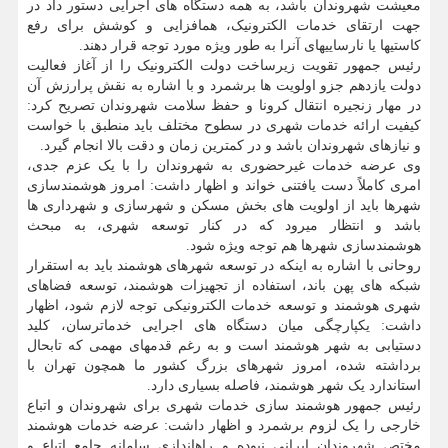
معیشت شهروندان باشد، به همه دستگاه های اجرایی دستور داد در
جهت ارتقای خدمات الکترونیک، هم‏افزایی و کوشش برای رفع
کاستی‏ها یا نارسایی‏های آنرا به طور ویژه مورد توجه قرار دهند.
رئیس جمهور تقویت زیرساخت دولت الکترونیک را از آغاز فعالیت
دولت یازدهم جزو اولویت ها برشمرد و با اشاره به نقش پرارزش آن
در مهار زنجیره انتقال کرونا و حفظ سلامت شهروندان تصریح کرد:
کیفیت ارائه خدمات شهری در سطوح مختلف باید منطبق با خواست
و نیازهای شهروندان باشد و در کمترین زمان و دقت بالا انجام گیرد.
وی عرضه خدمات غیرحضوری به شهروندان را با یک عزم جدی،
امری کاملاً دست‏ یافتنی خواند و اظهار داشت: امروز هوشمندسازی
شهرها باید از اولویت‏ های بخش مسکن و شهرسازی و شهرداری‏ ها
باشد و انتظار می‏رود که در کنار توسعه شهری، به مبحث
هوشمندسازی شهرها هم توجه ویژه شود.
روحانی با اشاره به اینکه در توسعه شهرهای هوشمند باید به استقرار
شبکه‏ های پهن باند، استفاده از تجهیزات هوشمند، توسعه فضاهای
شهری هوشمند و توسعه خدمات الکترونیکی توجه لازم شود، اظهار
داشت: یکپارچگی میان دستگاه‏ های اجرایی خدمات‏رسان، کلید
دستیابی به شهر هوشمند است و به رغم قدمهای مهمی که تابحال
برداشته شده، امروز شهرهای بزرگ کشور ما همچون تهران با
استاندارد یک شهر هوشمند، فاصله بسیاری دارد.
رئیس جمهور هوشمند سازی خدمات شهری برای شهروندان و اتباع
خارجی را یک لزوم برشمرد و اظهار داشت: عرضه خدمات هوشمند
مختص شهروندان ایرانی نبوده و راه‏اندازی سامانه جامع اتباع و