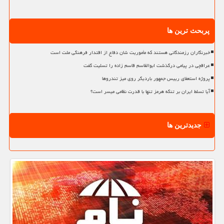
پربحث ترین ها
خبرنگاران رزمندگانی هستند که مأموریت شان دفاع از اقتدار فرهنگی ملت است
عراقچی در پیامی درگذشت ابوالقاسم قاسم زاده را تسلیت گفت
پروژه استعفای رییس جمهور باردیگر روی میز تندروها
آیا تسلط ایران بر تنگه هرمز تنها با قدرت نظامی میسر است؟
جدیدترین ها