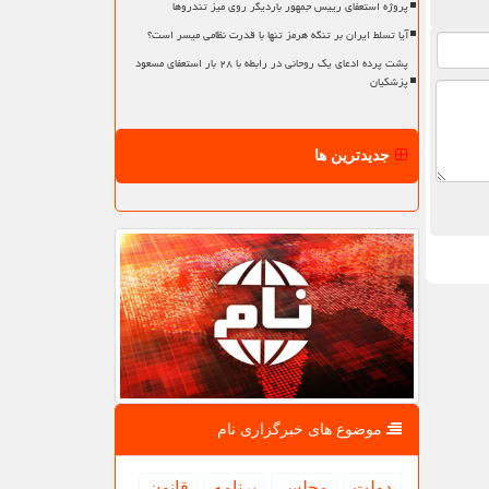
پروژه استعفای رییس جمهور باردیگر روی میز تندروها
آیا تسلط ایران بر تنگه هرمز تنها با قدرت نظامی میسر است؟
پشت پرده ادعای یک روحانی در رابطه با ۲۸ بار استعفای مسعود
پزشکیان
جدیدترین ها
موضوع های خبرگزاری نام
دولت
مجلس
برنامه
قانون