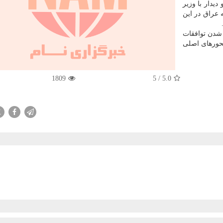
یدار با وزیر
ه عراق در این
شدن توافقات
محورهای اصلی
1809
5
/
5.0
X