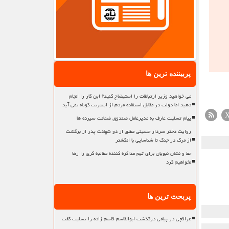
پربیننده ترین ها
می خواهید وزیر ارتباطات را استیضاح کنید؟ این کار را انجام
دهید اما دولت در مقابل استفاده مردم از اینترنت کوتاه نمی آید
پیام تسلیت عارف به مدیرعامل صندوق ضمانت سپرده ها
روایت دختر سردار حسینی مطلق از دو شهادت پدر از برگشت
از مرگ در جنگ تا شناسایی با انگشتر
خط و نشان نبویان برای تیم مذاکره کننده مطالبه گری را رها
نخواهیم کرد
پربحث ترین ها
عراقچی در پیامی درگذشت ابوالقاسم قاسم زاده را تسلیت گفت