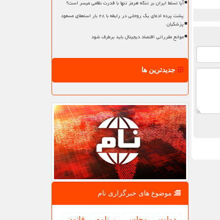
آیا تسلط ایران بر تنگه هرمز تنها با قدرت نظامی میسر است؟
پشت پرده ادعای یک روحانی در رابطه با ۲۸ بار استعفای مسعود
پزشکیان
موانع مقرراتی اقتصاد دیجیتال باید برطرف شود
جدیدترین ها
موضوع های خبرگزاری نام
دولت
مجلس
برنامه
قانون