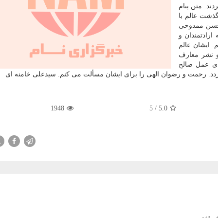
ند. متن پیام
ذشت عالم با
 حسن ممدوحی
ارادتمندان و
 ایشان عالم
و نشر معارف
 عمل صالح
د. رحمت و رضوان الهی را برای ایشان مسألت می کنم. سیدعلی خامنه ای
1948
5
/
5.0
X
یر کشور