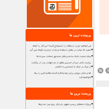
پربیننده ترین ها
می خواهید وزیر ارتباطات را استیضاح کنید؟ این کار را انجام
دهید اما دولت در مقابل استفاده مردم از اینترنت کوتاه نمی آید
پیام تسلیت عارف به مدیرعامل صندوق ضمانت سپرده ها
روایت دختر سردار حسینی مطلق از دو شهادت پدر از برگشت
از مرگ در جنگ تا شناسایی با انگشتر
خط و نشان نبویان برای تیم مذاکره کننده مطالبه گری را رها
نخواهیم کرد
پربحث ترین ها
پروژه استعفای رییس جمهور باردیگر روی میز تندروها