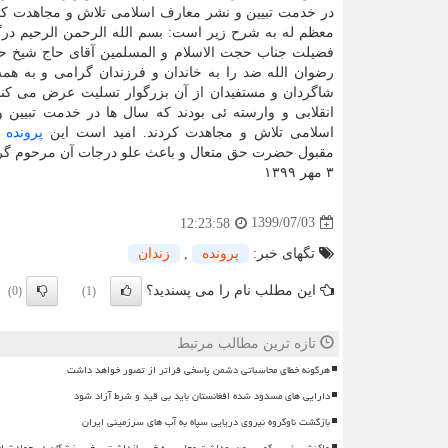
در خدمت تبیین و نشر معارف اسلامی تلاش و مجاهدت کرد
معظم له به شرح زیر است: بسم الله الرحمن الرحیم درگ
فضیلت جناب حجت الاسلام و المسلمین آقای حاج شیخ
رضوان الله ضد را به خاندان و فرزندان گرامی و به همه 
شاگردان و مستفیدان از آن بزرگوار تسلیت عرض می کنم.
انقلابی و وارسته ئی بودند که سال ها در خدمت تبیین 
اسلامی تلاش و مجاهدت کردند. امید است این
پرونده
ی
مقبول حضرت حق متعال و باعث علو درجات آن مرحوم گرد
۳ مهر ۱۳۹۹
1399/07/03
12:23:58
تگهای خبر:
پرونده
,
زندان
این مطلب نام را می پسندید؟
(0)
(1)
تازه ترین مطالب مرتبط
هرگونه خطای محاسباتی دشمن پاسخی فراتر از تصور خواهد داشت
دارایی های مسدود شده افغانستان باید بی قید و شرط آزاد شود
بازگشت ناوگروه نیروی دریایی سپاه به آب های سرزمینی ایران
واکنش رئیس کمیسیون بهداشت مجلس به خبر بازداشت برخی پزشکان در حوادث اخ