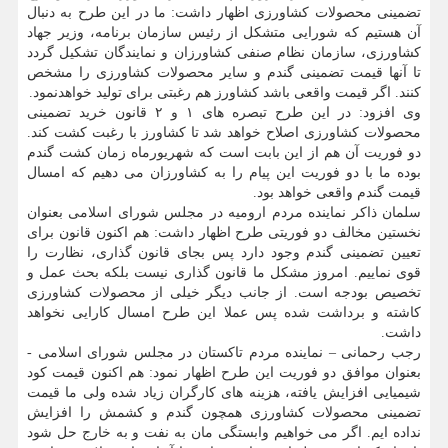
تضمینی محصولات کشاورزی اظهار داشت: ما در این طرح به دنبال
آن هستیم که شورایی متشکل از رئیس سازمان برنامه، وزیر جهاد
کشاورزی، سازمان نظام صنفی کشاورزان و نمایندگان تشکیل گردد
تا آنها قیمت تضمینی گندم و سایر محصولات کشاورزی را مشخص
کنند. اگر قیمت واقعی باشد کشاورز هم رغبتی برای تولید خواهدنمود.
وی افزود: در این طرح تبصره های ۱ و ۲ قانون خرید تضمینی
محصولات کشاورزی اصلاح خواهد شد تا کشاورز با رغبت کشت کند.
دو فوریت آن هم از این بابت است که شهریورماه زمان کشت گندم
بوده ما با دو فوریت این پیام را به کشاورزان می دهیم که امسال
قیمت گندم واقعی خواهد بود.
سلمان ذاکر نماینده مردم ارومیه در مجلس شورای اسلامی بعنوان
نخستین مخالف دو فوریتی طرح اظهار داشت: هم اکنون قانون برای
تعیین تضمینی گندم وجود دارد پس بجای قانون گذاری، نظارت را
قوی نماییم. امروز مشکل ما قانون گذاری نیست بلکه بحث عمل و
تخصیص بودجه است. از جانب دیگر خیلی از محصولات کشاورزی
کاشته و برداشت شده پس عملا این طرح امسال کارایی نخواهد
داشت.
رجب رحمانی – نماینده مردم تاکستان در مجلس شورای اسلامی -
بعنوان موافق دو فوریت این طرح اظهار نمود: هم اکنون قیمت کود
شیمیایی افزایش یافته، هزینه های کارگران زیاد شده ولی ما قیمت
تضمینی محصولات کشاورزی همچون گندم و کشمش را افزایش
نداده ایم. اگر می خواهیم وابستگی مان به نفت و به خارج حل شود