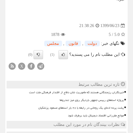
1399/06/23
21:38:26
1878
5
/
5.0
تگهای خبر:
دولت
,
قانون
,
مجلس
این مطلب نام را می پسندید؟
(0)
(1)
X
تازه ترین مطالب مرتبط
خبرنگاران رزمندگانی هستند که مأموریت شان دفاع از اقتدار فرهنگی ملت است
پروژه استعفای رییس جمهور باردیگر روی میز تندروها
پشت پرده ادعای یک روحانی در رابطه با ۲۸ بار استعفای مسعود پزشکیان
موانع مقرراتی اقتصاد دیجیتال باید برطرف شود
نظرات بینندگان نام در مورد این مطلب