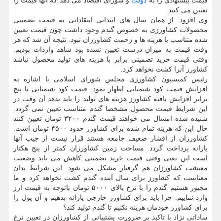
قیمت پیشنهادی را به
دولت
و شورای اقتصاد می دهد که آنها قیمت را
تعیین می کنند.
وی افزود: از همان سال های ابتدایی انتقاداتی به قیمت تضمینی
محصولات کشاورزی به خصوص گندم وجود داشت چون قیمت تعیین
شده متناسب با هزینه ها و زحمت کشاورزان نبود. نتیجه آن شد که هر
وقت قیمت به میزان درست تعیین نشده بود شاهد واردات بودیم.
وقتی قیمت خرید تضمینی برابر با هزینه های تولید محصول نباشد
کشاورز آنرا کشت نخواهد کرد.
رئیس کمیسیون کشاورزی مجلس شورای اسلامی با اشاره به
افزایش قیمت کود شیمیایی اظهار نمود: قیمت کود شیمیایی تا پنج
برابر افزایش یافته کشاورز هزینه های تولید را باید بدهد آن وقت در
این شرایط قیمت محصول مشخصا گندم متناسب تعیین نمی گردد.
شنیده شده امسال می خواهند قیمت گندم ۳۲۰۰ تومان تعیین کنند
حال این که هزینه تمام شده برای کشاورز حدود ۴۵۰۰ تومان است.
کشاورزان از اقشار ضعیف جامعه هستند قرار نیست از جیب آنها
یارانه پرداخت گردد. مساحت زمین کشاورزان کمتر از پنج هکتار
است این یعنی وقتی قیمت خرید تضمینی کاهش می یابد وضعیت
معیشت کشاورزان هم گرفتار مشکل می شود. این شرایط بدان
معناست که کشاورز برای سال آینده گندم کشت نخواهد کرد و ما
مجبور هستیم گندم را با نرخ بالای ۵۰۰۰ تومان باتوجه به قیمت ارز
وارد نماییم. چرا باید برای کشاورز خارجی یارانه بدهیم و آن پول را
برای کشاورز خودمان هزینه نکنیم تا گندم تولید کند؟
ساداتی نژاد با تاکید بر ضرورت پشتیبانی از کشاورزان در تعیین نرخ