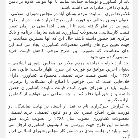
باید از کشاورز و تولیدات حمایت نماییم تا آنها بتوانند علاوه بر تامین
نیازهای داخل، صادرات هم داشته باشند.
غلامرضا نوری – نماینده مردم بستان آباد در مجلس شورای اسلامی -
بعنوان دومین مخالف دو فوریت این طرح اظهار داشت: در این طرح
شورایی در نظر گرفته شده تا از همان ابتدا یعنی در زمان تعیین
قیمت کارشناسی محصولات کشاورزی نماینده سازمان برنامه و بانک
مرکزی هم حضور داشته باشند حال این که آنها بیشترین ممانعت را
جهت تعیین نرخ های واقعی محصولات کشاورزی ایجاد می کنند این
بدان معناست که تصویب این طرح موجب کاهش قیمت خرید
تضمینی گندم می شود.
احد آزادیخواه - نماینده مردم ملایر در مجلس شورای اسلامی -
بعنوان آخرین موافق دو فوریت این طرح اظهار داشت: قانون سال
۱۳۶۸ برای تعیین قیمت خرید تضمینی محصولات کشاورزی دارای
خلاءهایی است که می خواهیم با اصلاح آن مشکلات را برطرف
نماییم. باید در شورای تعیین کننده قیمت نماینده کشاورزان حضور
داشته و از حق آنها دفاع کند. با چه منطقی می خواهیم از کشاورز
یارانه بگیریم.
به گزارش خبرگزاری نام به نقل از ایسنا، در نهایت نمایندگان دو
فوریت طرح اصلاح تبصره یک و دو قانون تضمینی خرید تضمینی
محصولات کشاورزی مصوب سال ۱۳۶۸ را تصویب کردند طبق
بخشنامه این طرح جهت بررسی به کمیسیون کشاورزی ارجاع می
شود و باید در جلسه بعدی در دستور کار مجلس شورای اسلامی قرار
گیرد.