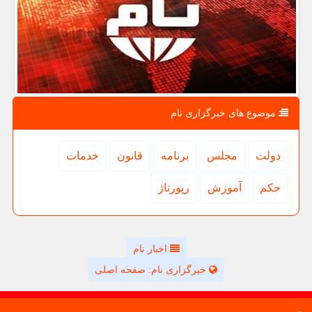
موضوع های خبرگزاری نام
دولت
مجلس
برنامه
قانون
خدمات
حكم
آموزش
رپورتاژ
اخبار نام
خبرگزاری نام: صفحه اصلی