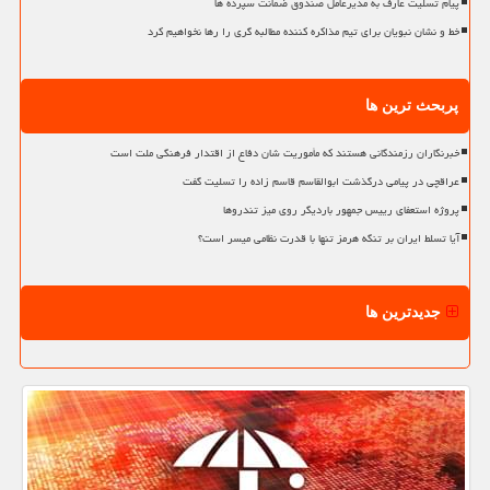
پیام تسلیت عارف به مدیرعامل صندوق ضمانت سپرده ها
خط و نشان نبویان برای تیم مذاکره کننده مطالبه گری را رها نخواهیم کرد
پربحث ترین ها
خبرنگاران رزمندگانی هستند که مأموریت شان دفاع از اقتدار فرهنگی ملت است
عراقچی در پیامی درگذشت ابوالقاسم قاسم زاده را تسلیت گفت
پروژه استعفای رییس جمهور باردیگر روی میز تندروها
آیا تسلط ایران بر تنگه هرمز تنها با قدرت نظامی میسر است؟
جدیدترین ها