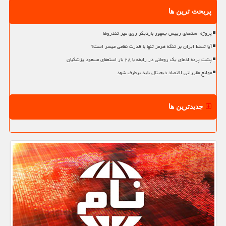
پربحث ترین ها
پروژه استعفای رییس جمهور باردیگر روی میز تندروها
آیا تسلط ایران بر تنگه هرمز تنها با قدرت نظامی میسر است؟
پشت پرده ادعای یک روحانی در رابطه با ۲۸ بار استعفای مسعود پزشکیان
موانع مقرراتی اقتصاد دیجیتال باید برطرف شود
جدیدترین ها