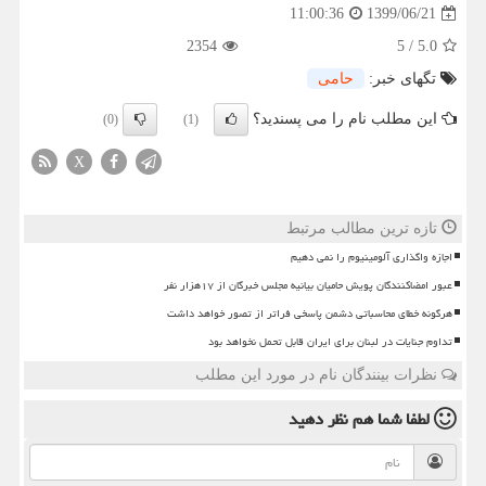
1399/06/21
11:00:36
2354
5
/
5.0
تگهای خبر:
حامی
این مطلب نام را می پسندید؟
(0)
(1)
X
تازه ترین مطالب مرتبط
اجازه واگذاری آلومینیوم را نمی دهیم
عبور امضاکنندگان پویش حامیان بیانیه مجلس خبرگان از ۱۷هزار نفر
هرگونه خطای محاسباتی دشمن پاسخی فراتر از تصور خواهد داشت
تداوم جنایات در لبنان برای ایران قابل تحمل نخواهد بود
نظرات بینندگان نام در مورد این مطلب
لطفا شما هم
نظر دهید