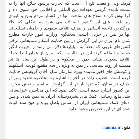
کردند ولی واقعیت تلخ آن است که تجارت پرسود سلاح آنها را به
سمت نادیده گرفتن تعهدات بین المللی و اخلاقی خود سوق داد و
فراموش کردند سلاح های ساخت آنها در کشتار مردم یمن و نابودی
زیرساخت های این کشور استفاده می شود به شکلی که حالا
بزرگترین فاجعه انسانی از طرف ائتلاف سعودی و حامیان تسلیحاتی
آنها در یمن در جریان است. سخنگوی وزارت امور خارجه مطرح
شدن نام ایران در این گزارش در بین حمایت آشکار تسلیحاتی برخی
کشورهای غربی که بعضاً به میلیاردها دلار می رسد را حیرت انگیز
خواند و اضافه کرد: این در حالیست که ایران از همان ابتدا حمله
ائتلاف سعودی مقابل یمن را محکوم و در طول این سال ها نیز
همیشه از روند سیاسی در یمن به ویژه در سه مقطع کویت، استکهلم
و کوشش های اخیر نماینده ویژه سازمان ملل، آقای گریفیتس حمایت
کرده است. خطیب زاده در آخر با اشاره به محاصره شدید یمن از
طرف عربستان، که دهها بار در این گزارش به اسم و نقش مخرب
این کشور اشاره شده است، تاکید نمود که این محاصره غیرانسانی
حتی مانع رساندن کمک های بشردوستانه ایران به یمن شده، و پس
ادعای کمک تسلیحاتی ایران از اساس باطل بوده و هیچ سند اثبات
شده ای در این خصوص وجود ندارد.
منبع:
namna.ir