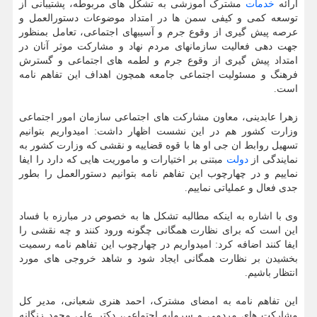
ارائه
خدمات
مشترک آموزشی به تشکل­ های مربوطه، پشتیبانی از
توسعه کمی و کیفی سمن­ ها در امتداد موضوعات دستورالعمل و
عرصه پیش گیری از وقوع جرم و آسیب­های اجتماعی، تعامل بمنظور
جهت دهی فعالیت سازمان­های مردم نهاد و مشارکت موثر آنان در
امتداد پیش گیری از وقوع جرم و لطمه های اجتماعی و گسترش
فرهنگ و مسئولیت اجتماعی جامعه همچون اهداف این تفاهم نامه
است.
زهرا عابدینی، معاون مشارکت­ های اجتماعی سازمان امور اجتماعی
وزارت کشور هم در این نشست اظهار داشت: امیدواریم بتوانیم
تسهیل روابط ان جی او ها با قوه قضاییه و نقشی که وزارت کشور به
نمایندگی از
دولت
مبتنی بر اختیارات و ماموریت­ هایی که دارد را ایفا
نماییم و در چهارچوب این تفاهم نامه بتوانیم دستورالعمل را بطور
جدی فعال و عملیاتی نماییم.
وی با اشاره به اینکه مطالبه تشکل­ ها به خصوص در مبارزه با فساد
این است که برای نظارت همگانی چگونه ورود کنند و چه نقشی را
ایفا کنند اضافه کرد: امیدواریم در چهارچوب این تفاهم نامه رسمیت
بخشیدن بر نظارت همگانی ایجاد ­شود و شاهد خروجی­ های مورد
انتظار باشیم.
این تفاهم نامه به امضای مشترک، احمد هنری شعبانی، مدیر کل
مشارکت های مردمی و سرمایه اجتماعی، دکتر علی محمد زنگانه