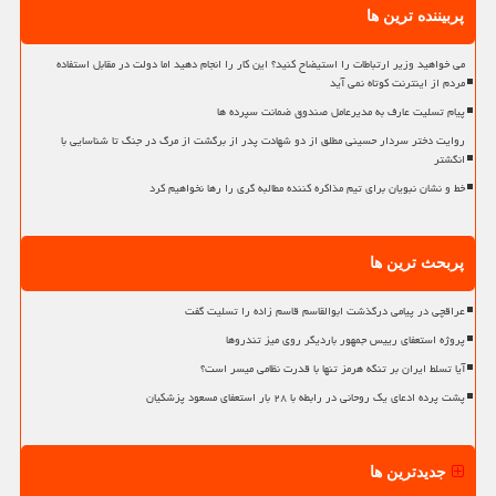
پربیننده ترین ها
می خواهید وزیر ارتباطات را استیضاح کنید؟ این کار را انجام دهید اما دولت در مقابل استفاده
مردم از اینترنت کوتاه نمی آید
پیام تسلیت عارف به مدیرعامل صندوق ضمانت سپرده ها
روایت دختر سردار حسینی مطلق از دو شهادت پدر از برگشت از مرگ در جنگ تا شناسایی با
انگشتر
خط و نشان نبویان برای تیم مذاکره کننده مطالبه گری را رها نخواهیم کرد
پربحث ترین ها
عراقچی در پیامی درگذشت ابوالقاسم قاسم زاده را تسلیت گفت
پروژه استعفای رییس جمهور باردیگر روی میز تندروها
آیا تسلط ایران بر تنگه هرمز تنها با قدرت نظامی میسر است؟
پشت پرده ادعای یک روحانی در رابطه با ۲۸ بار استعفای مسعود پزشکیان
جدیدترین ها