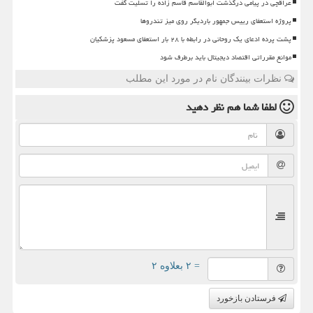
عراقچی در پیامی درگذشت ابوالقاسم قاسم زاده را تسلیت گفت
پروژه استعفای رییس جمهور باردیگر روی میز تندروها
پشت پرده ادعای یک روحانی در رابطه با ۲۸ بار استعفای مسعود پزشکیان
موانع مقرراتی اقتصاد دیجیتال باید برطرف شود
نظرات بینندگان نام در مورد این مطلب
لطفا شما هم
نظر دهید
= ۲ بعلاوه ۲
فرستادن بازخورد