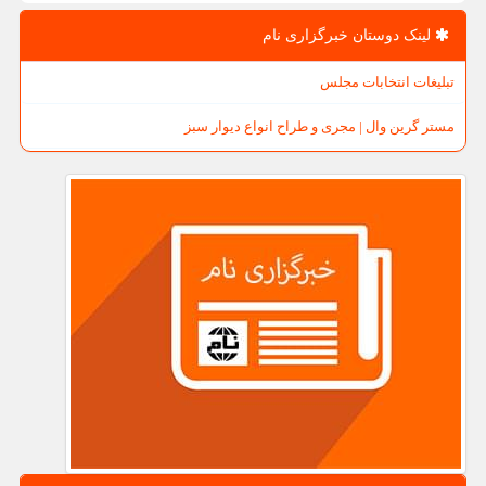
لینک دوستان خبرگزاری نام
تبلیغات انتخابات مجلس
مستر گرین وال | مجری و طراح انواع دیوار سبز