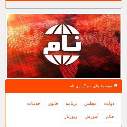
موضوع های خبرگزاری نام
دولت
مجلس
برنامه
قانون
خدمات
حكم
آموزش
رپورتاژ