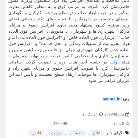
قابل ملاحظه و تصاعدی افزایش پیدا کرد. سخنگوی وزارت کشور
خاطرنشان کرد: باتوجه به مراتب فوق و به منظور کاهش تفاوت
مذکور و در جهت ایجاد عدالت در نظام پرداخت کارکنان و نگهداری
نیروهای متخصص در شهرداری‏ها با حمایت های دکتر رحمانی فضلی
وزیر محترم کشور پیشنهاد مجدد حاوی افزایش حقوق و مزایای
کارکنان شهرداری ها و شهرداران با محورهای "افزایش فوق العاده
جذب"، "برقراری فوق العاده خاص" و "افزایش فوق العاده بدی آب و
هوا، محرومیت از تسهیلات زندگی و محل خدمت" و "افزایش فوق
العاده جذب کارکنان شهرداری تهران" از جانب وزارت کشور تدوین و
به سازمان اداری و استخدامی کشور عرضه و در نهایت همزمان با
هفته
دولت
در جلسه اخیر هیات وزیران تصویب گردید. سامانی
خاطرنشان کرد: با تصویب افزایش حقوق و مزایای شهرداران و
کارکنان شهرداری ها موجبات ارتقاء سطح معیشت و تأمین آتیه این
عزیزان فراهم می شود.
منبع:
namna.ir
1399/06/06
13:21:24
2250
5
/
5.0
تگهای خبر:
ابلاغ
,
خدمات
,
دولت
,
قانون