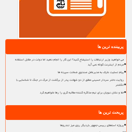
پربیننده ترین ها
می خواهید وزیر ارتباطات را استیضاح کنید؟ این کار را انجام دهید اما دولت در مقابل استفاده
مردم از اینترنت کوتاه نمی آید
پیام تسلیت عارف به مدیرعامل صندوق ضمانت سپرده ها
روایت دختر سردار حسینی مطلق از دو شهادت پدر از برگشت از مرگ در جنگ تا شناسایی با
انگشتر
خط و نشان نبویان برای تیم مذاکره کننده مطالبه گری را رها نخواهیم کرد
پربحث ترین ها
پروژه استعفای رییس جمهور باردیگر روی میز تندروها