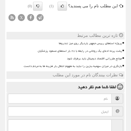
این مطلب نام را می پسندید؟
(0)
(1)
X
تازه ترین مطالب مرتبط
پروژه استعفای رییس جمهور باردیگر روی میز تندروها
پشت پرده ادعای یک روحانی در رابطه با ۲۸ بار استعفای مسعود پزشکیان
موانع مقرراتی اقتصاد دیجیتال باید برطرف شود
بازنگری در میزان سهمیه بنزین را نباید به مفهوم انتقال بار هزینه ها به مردم دانست
نظرات بینندگان نام در مورد این مطلب
لطفا شما هم
نظر دهید