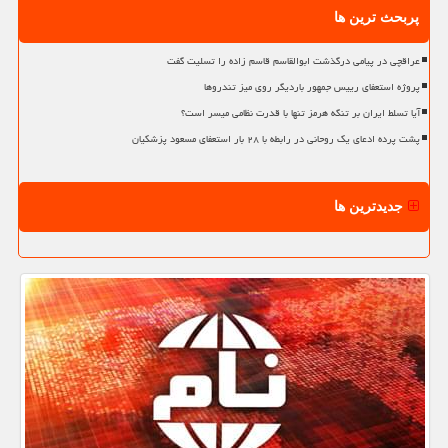
پربحث ترین ها
عراقچی در پیامی درگذشت ابوالقاسم قاسم زاده را تسلیت گفت
پروژه استعفای رییس جمهور باردیگر روی میز تندروها
آیا تسلط ایران بر تنگه هرمز تنها با قدرت نظامی میسر است؟
پشت پرده ادعای یک روحانی در رابطه با ۲۸ بار استعفای مسعود پزشکیان
جدیدترین ها