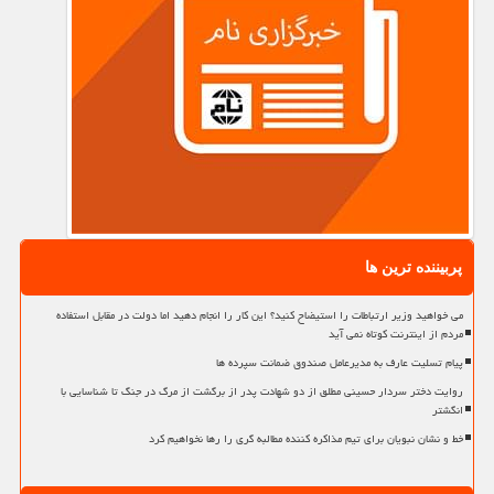
پربیننده ترین ها
می خواهید وزیر ارتباطات را استیضاح کنید؟ این کار را انجام دهید اما دولت در مقابل استفاده
مردم از اینترنت کوتاه نمی آید
پیام تسلیت عارف به مدیرعامل صندوق ضمانت سپرده ها
روایت دختر سردار حسینی مطلق از دو شهادت پدر از برگشت از مرگ در جنگ تا شناسایی با
انگشتر
خط و نشان نبویان برای تیم مذاکره کننده مطالبه گری را رها نخواهیم کرد