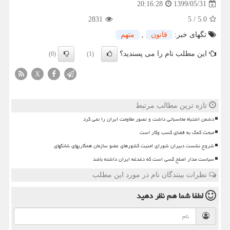
1399/05/31
20:16:28
2831
5
/
5.0
تگهای خبر:
قانون
,
متهم
این مطلب نام را می پسندید؟
(0)
(1)
X
تازه ترین مطالب مرتبط
دشمن اشتباه محاسباتی داشت و تصور مقاومت ایران را نمی کرد
مبحث کمک به فضای کسب وکار است
شروع نشست دبیران شورای امنیت کشورهای عضو سازمان همکاریهای شانگهای
سیاست مدار اصلح کسی است که دغدغه ایران داشته باشد
نظرات بینندگان نام در مورد این مطلب
لطفا شما هم
نظر دهید