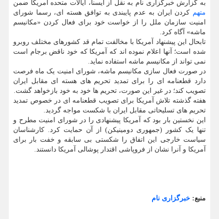
به گزارش خبرگزاری نام به نقل از ایسنا، ایالات متحده آمریکا ضمن
متهم
کردن ایران به عدم پایبندی به توافق هسته ای، رسما شورای
امنیت سازمان ملل را از خواست خود برای فعال کردن «مکانیسم
ماشه» آگاه کرد.
تابحال این پیشنهاد آمریکا با مخالفت تمام قد کشورهای مختلف روبرو
شده است؛ آنها اعلام نموده اند که آمریکا که خود ناقض برجام است
نمی تواند از مکانیسم ماشه استفاده نماید.
در صورت فعال سازی مکانیسم ماشه، شورای امنیت یک ماه فرصت
دارد قطعنامه ای را برای تمدید تحریم های هسته ای مقابل ایران
تصویب کند؛ در غیر این صورت، تحریم ها خود به خود بازخواهد گشت.
هفته گذشته تلاش آمریکا برای تصویب قطعنامه ای در خصوص تمدید
تحریم های تسلیحاتی مقابل ایران با شکست مواجه گردید.
این نخستین بار بود که آمریکا پیشنهادی را در شورای امنیت مطرح و
تنها یک کشور (جمهوری دومینیکن) از آن حمایت کرد. کارشناسان
سیاست خارجی این اتفاق را شکستی بی سابقه و خفت بار برای
آمریکا و آنرا نشان از فروپاشی اقتدار پوشالی آمریکا دانستند.
منبع:
خبرگزاری نام