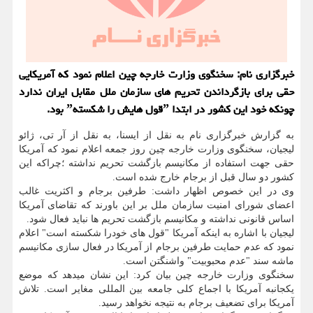
خبرگزاری نام: سخنگوی وزارت خارجه چین اعلام نمود كه آمریكایی
حقی برای بازگرداندن تحریم های سازمان ملل مقابل ایران ندارد
چونكه خود این كشور در ابتدا ˮقول هایش را شكستهˮ بود.
به گزارش خبرگزاری نام به نقل از ایسنا، به نقل از آر تی، ژائو
لیجیان، سخنگوی وزارت خارجه چین روز جمعه اعلام نمود که آمریکا
حقی جهت استفاده از مکانیسم بازگشت تحریم نداشته ؛چراکه این
کشور دو سال قبل از برجام خارج شده است.
وی در این خصوص اظهار داشت: طرفین برجام و اکثریت غالب
اعضای شورای امنیت سازمان ملل بر این باورند که تقاضای آمریکا
اساس قانونی نداشته و مکانیسم بازگشت تحریم ها نباید فعال شود.
لیجیان با اشاره به اینکه آمریکا "قول های خودرا شکسته است" اعلام
نمود که عدم حمایت طرفین برجام از آمریکا در فعال سازی مکانیسم
ماشه سند "عدم محبوبیت" واشنگتن است.
سخنگوی وزارت خارجه چین بیان کرد: این نشان میدهد که موضع
یکجانبه آمریکا با اجماع کلی جامعه بین المللی مغایر است. تلاش
آمریکا برای تضعیف برجام به نتیجه نخواهد رسید.