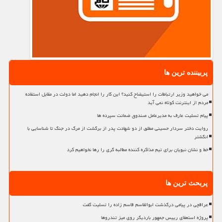
پربیننده ترین ها
می خواهید وزیر ارتباطات را استیضاح کنید؟ این کار را انجام دهید اما دولت در مقابل استفاده
مردم از اینترنت کوتاه نمی آید
پیام تسلیت عارف به مدیرعامل صندوق ضمانت سپرده ها
روایت دختر سردار حسینی مطلق از دو شهادت پدر از برگشت از مرگ در جنگ تا شناسایی با
انگشتر
خط و نشان نبویان برای تیم مذاکره کننده مطالبه گری را رها نخواهیم کرد
پربحث ترین ها
عراقچی در پیامی درگذشت ابوالقاسم قاسم زاده را تسلیت گفت
پروژه استعفای رییس جمهور باردیگر روی میز تندروها