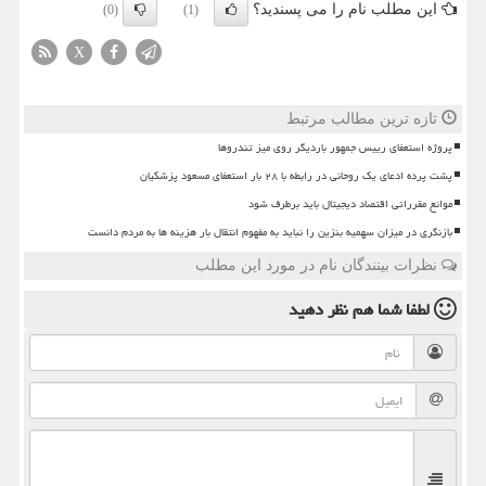
این مطلب نام را می پسندید؟
(0)
(1)
X
تازه ترین مطالب مرتبط
پروژه استعفای رییس جمهور باردیگر روی میز تندروها
پشت پرده ادعای یک روحانی در رابطه با ۲۸ بار استعفای مسعود پزشکیان
موانع مقرراتی اقتصاد دیجیتال باید برطرف شود
بازنگری در میزان سهمیه بنزین را نباید به مفهوم انتقال بار هزینه ها به مردم دانست
نظرات بینندگان نام در مورد این مطلب
لطفا شما هم
نظر دهید