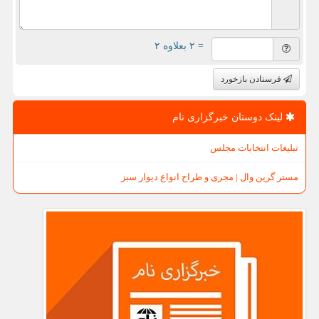
= ۲ بعلاوه ۲
فرستادن بازخورد
لینک دوستان خبرگزاری نام
تبلیغات انتخابات مجلس
مستر گرین وال | مجری و طراح انواع دیوار سبز