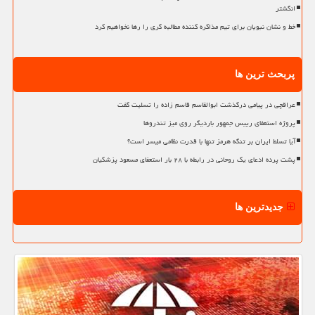
انگشتر
خط و نشان نبویان برای تیم مذاکره کننده مطالبه گری را رها نخواهیم کرد
پربحث ترین ها
عراقچی در پیامی درگذشت ابوالقاسم قاسم زاده را تسلیت گفت
پروژه استعفای رییس جمهور باردیگر روی میز تندروها
آیا تسلط ایران بر تنگه هرمز تنها با قدرت نظامی میسر است؟
پشت پرده ادعای یک روحانی در رابطه با ۲۸ بار استعفای مسعود پزشکیان
جدیدترین ها