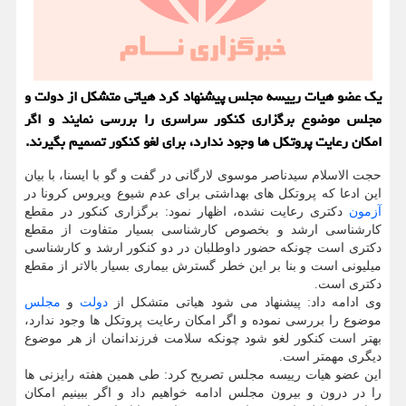
یك عضو هیات رییسه مجلس پیشنهاد كرد هیاتی متشكل از دولت و
مجلس موضوع برگزاری كنكور سراسری را بررسی نمایند و اگر
امكان رعایت پروتكل ها وجود ندارد، برای لغو كنكور تصمیم بگیرند.
حجت الاسلام سیدناصر موسوی لارگانی در گفت و گو با ایسنا، با بیان
این ادعا که پروتکل های بهداشتی برای عدم شیوع ویروس کرونا در
آزمون
دکتری رعایت نشده، اظهار نمود: برگزاری کنکور در مقطع
کارشناسی ارشد و بخصوص کارشناسی بسیار متفاوت از مقطع
دکتری است چونکه حضور داوطلبان در دو کنکور ارشد و کارشناسی
میلیونی است و بنا بر این خطر گسترش بیماری بسیار بالاتر از مقطع
دکتری است.
وی ادامه داد: پیشنهاد می شود هیاتی متشکل از
دولت
و
مجلس
موضوع را بررسی نموده و اگر امکان رعایت پروتکل ها وجود ندارد،
بهتر است کنکور لغو شود چونکه سلامت فرزندانمان از هر موضوع
دیگری مهمتر است.
این عضو هیات رییسه مجلس تصریح کرد: طی همین هفته رایزنی ها
را در درون و بیرون مجلس ادامه خواهیم داد و اگر ببینیم امکان