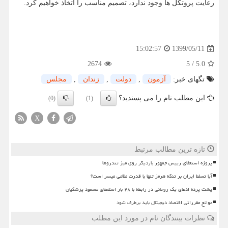
رعایت پروتکل ها وجود ندارد، تصمیم مناسب را اتخاذ خواهیم کرد.
1399/05/11
15:02:57
2674
5
/
5.0
تگهای خبر:
آزمون
,
دولت
,
زندان
,
مجلس
این مطلب نام را می پسندید؟
(0)
(1)
X
تازه ترین مطالب مرتبط
پروژه استعفای رییس جمهور باردیگر روی میز تندروها
آیا تسلط ایران بر تنگه هرمز تنها با قدرت نظامی میسر است؟
پشت پرده ادعای یک روحانی در رابطه با ۲۸ بار استعفای مسعود پزشکیان
موانع مقرراتی اقتصاد دیجیتال باید برطرف شود
نظرات بینندگان نام در مورد این مطلب