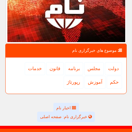
موضوع های خبرگزاری نام
دولت
مجلس
برنامه
قانون
خدمات
حكم
آموزش
رپورتاژ
اخبار نام
خبرگزاری نام: صفحه اصلی