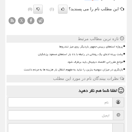
این مطلب نام را می پسندید؟
(0)
(1)
X
تازه ترین مطالب مرتبط
پروژه استعفای رییس جمهور باردیگر روی میز تندروها
پشت پرده ادعای یک روحانی در رابطه با ۲۸ بار استعفای مسعود پزشکیان
موانع مقرراتی اقتصاد دیجیتال باید برطرف شود
بازنگری در میزان سهمیه بنزین را نباید به مفهوم انتقال بار هزینه ها به مردم دانست
نظرات بینندگان نام در مورد این مطلب
لطفا شما هم
نظر دهید