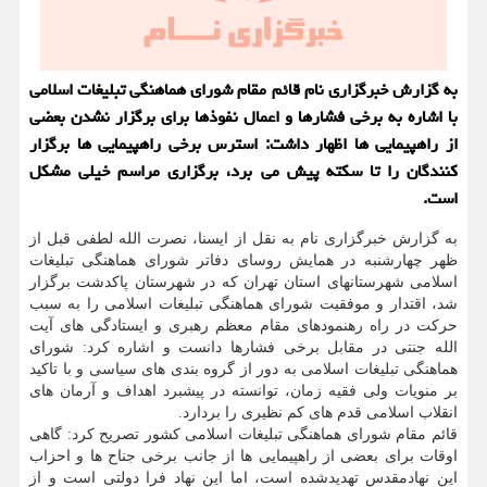
به گزارش خبرگزاری نام قائم مقام شورای هماهنگی تبلیغات اسلامی
با اشاره به برخی فشارها و اعمال نفوذها برای برگزار نشدن بعضی
از راهپیمایی ها اظهار داشت: استرس برخی راهپیمایی ها برگزار
كنندگان را تا سكته پیش می برد، برگزاری مراسم خیلی مشكل
است.
به گزارش خبرگزاری نام به نقل از ایسنا، نصرت الله لطفی قبل از
ظهر چهارشنبه در همایش روسای دفاتر شورای هماهنگی تبلیغات
اسلامی شهرستانهای استان تهران که در شهرستان پاکدشت برگزار
شد، اقتدار و موفقیت شورای هماهنگی تبلیغات اسلامی را به سبب
حرکت در راه رهنمودهای مقام معظم رهبری و ایستادگی های آیت
الله جنتی در مقابل برخی فشارها دانست و اشاره کرد: شورای
هماهنگی تبلیغات اسلامی به دور از گروه بندی های سیاسی و با تاکید
بر منویات ولی فقیه زمان، توانسته در پیشبرد اهداف و آرمان های
انقلاب اسلامی قدم های کم نظیری را بردارد.
قائم مقام شورای هماهنگی تبلیغات اسلامی کشور تصریح کرد: گاهی
اوقات برای بعضی از راهپیمایی ها از جانب برخی جناح ها و احزاب
این نهادمقدس تهدیدشده است، اما این نهاد فرا دولتی است و از