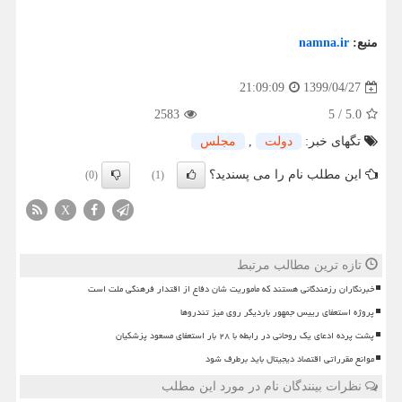
منبع:
namna.ir
1399/04/27
21:09:09
2583
5
/
5.0
تگهای خبر:
دولت
,
مجلس
این مطلب نام را می پسندید؟
(0)
(1)
X
تازه ترین مطالب مرتبط
خبرنگاران رزمندگانی هستند که مأموریت شان دفاع از اقتدار فرهنگی ملت است
پروژه استعفای رییس جمهور باردیگر روی میز تندروها
پشت پرده ادعای یک روحانی در رابطه با ۲۸ بار استعفای مسعود پزشکیان
موانع مقرراتی اقتصاد دیجیتال باید برطرف شود
نظرات بینندگان نام در مورد این مطلب