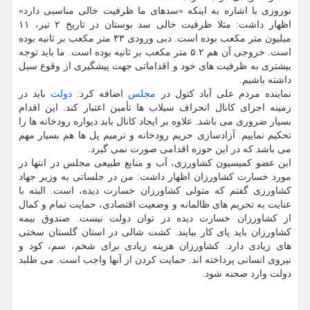
نوروزی با اشاره به اینکه «سدهای ما ظرفیت خالی مناسبی دارد»
اظهار داشت: مثلا ظرفیت خالی سد بوستان در تاریخ ۲ تیر، ۱۱
میلیون متر مکعب بوده است. دبی ورودی ۳۳ متر مکعب بر ثانیه بوده
است. خروجی آن هم ۵.۲ متر مکعب بر ثانیه بوده است. ما باید توجه
بیشتری به ظرفیت های خود و اقداماتی جهت پیشگیری از وقوع سیل
داشته باشیم.
نماینده مردم علی آباد کتول در
مجلس
اضافه کرد:
دولت
باید در
زمینه اجرای کانال انحراف سیلاب ها تأمین اعتبار کند. این اقدام
بسیار ضروری می باشد. علاوه بر ایجاد کانال باید دیواره رودخانه ها را
تحکیم نماییم. آزادسازی حریم رودخانه و ترمیم پل ها هم بسیار مهم
می باشد که در این حوزه اقدامی صورت نمی گیرد.
این عضو کمیسیون کشاورزی، آب و منابع طبیعی مجلس در انتها در
مورد خسارت کشاورزان اظهار داشت: من در جلساتی به وزیر جهاد
کشاورزی گفتم که متولی کشاورزان خسارت دیده، است. البته با
عنایت به تحریم های ظالمانه و وضعیت اقتصادی، حمایت تمام و کمال
از کشاورزان خسارت دیده در توان دولت نیست. صندوق بیمه
کشاورزان باید پای کار بیایند. کشت شالی در استان گلستان سختی
های زیادی دارد. کشاورزان هزینه زیادی برای شخم، سم، کود و
نیروی انسانی پرداخته اند. حمایت کردن از آنها واجب است. می طلبد
دولت وارد صحنه شود.