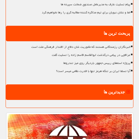
پیام تسلیت عارف به مدیرعامل صندوق ضمانت سپرده ها
خط و نشان نبویان برای تیم مذاکره کننده مطالبه گری را رها نخواهیم کرد
پربحث ترین ها
خبرنگاران رزمندگانی هستند که مأموریت شان دفاع از اقتدار فرهنگی ملت است
عراقچی در پیامی درگذشت ابوالقاسم قاسم زاده را تسلیت گفت
پروژه استعفای رییس جمهور باردیگر روی میز تندروها
آیا تسلط ایران بر تنگه هرمز تنها با قدرت نظامی میسر است؟
جدیدترین ها