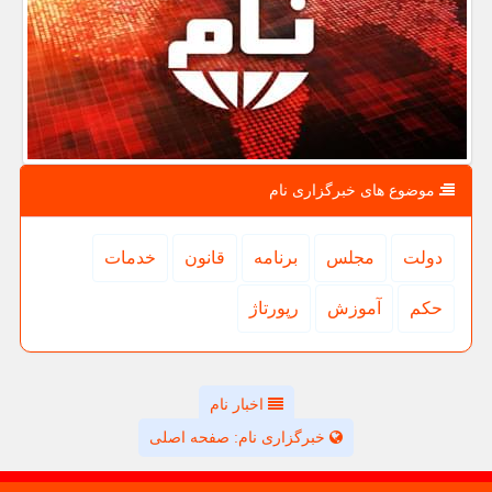
موضوع های خبرگزاری نام
دولت
مجلس
برنامه
قانون
خدمات
حكم
آموزش
رپورتاژ
اخبار نام
خبرگزاری نام: صفحه اصلی