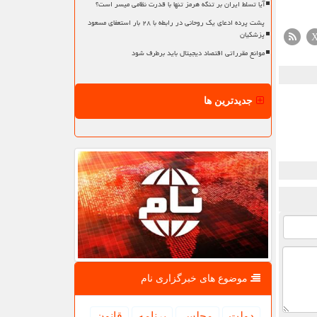
آیا تسلط ایران بر تنگه هرمز تنها با قدرت نظامی میسر است؟
پشت پرده ادعای یک روحانی در رابطه با ۲۸ بار استعفای مسعود
پزشکیان
موانع مقرراتی اقتصاد دیجیتال باید برطرف شود
جدیدترین ها
موضوع های خبرگزاری نام
دولت
مجلس
برنامه
قانون