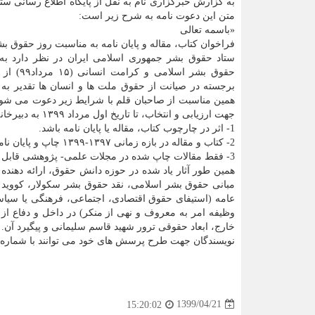
به گزارش خبرگزاری نام به نقل از پایگاه اطلاع رسانی ست
متن این دعوت نامه به شرح زیر است:
«باسمه تعالی
فراخوان کتاب، مقاله و پایان نامه به مناسبت روز حقوق ب
ستاد حقوق بشر جمهوری اسلامی ایران در نظر دارد به
حقوق بشر اسلامی
برجسته در صیانت از حقوق ملت ها و انسان ها تقدیر به 
همین مناسبت از صاحبان قلم با شرایط زیر دعوت می شود ت
جهت ارزیابی و انتخاب، تا تاریخ اول مرداد ۱۳۹۹ به دبیرخانه جایزه حقوق بشر اسلامی به آدرس infoirhumanrights@gmail.com ارسال نمایند:
1- اثر در چارچوب کتاب، مقاله یا پایان نامه باشد.
2- کتاب و مقاله در بازه زمانی ۱۳۹۷-۱۳۹۹ چاپ و پایان نامه در زمان یاد شده دفاع شده باشد.
3- فقط مقالات چاپ شده در مجلات علمی- پژوهشی قابل قبول است.
همین طور آثار یاد شده در حوزه دانش حقوق، ارائه دهنده
عامه (استیفای حقوق اقتصادی، اجتماعی، فرهنگی یا سیاس
وظیفه امر به معروف و نهی از منکر) در داخل و دفاع 
خارج، ابعاد حقوقی ترور شهید قاسم سلیمانی و پیگیرد آن.
نویسندگان جهت طرح پرسش های خود می توانند با شماره ۰۹۰۲۲۶۱۰۱۳۱ تماس حاصل نمایند.»
1399/04/21
15:20:02