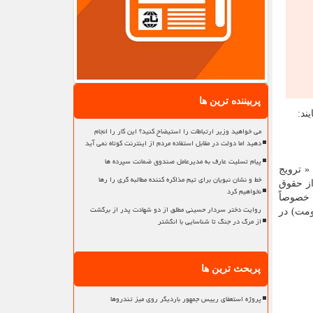
پربیننده ترین ها
می خواهید وزیر ارتباطات را استیضاح کنید؟ این کار را انجام
دهید اما دولت در مقابل استفاده مردم از اینترنت کوتاه نمی آید
پیام تسلیت عارف به مدیرعامل صندوق ضمانت سپرده ها
« ترویج
خط و نشان نبویان برای تیم مذاکره کننده مطالبه گری را رها
یبانی از حقوق
نخواهیم کرد
خصوصاً
روایت دختر سردار حسینی مطلق از دو شهادت پدر از برگشت
ومت) در
از مرگ در جنگ تا شناسایی با انگشتر
پربحث ترین ها
پروژه استعفای رییس جمهور باردیگر روی میز تندروها