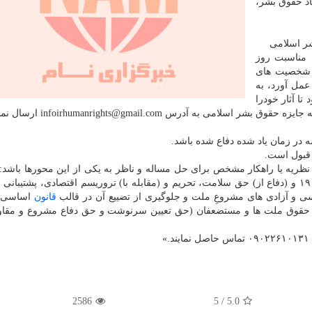
اد حقوق بشر،
شر اسلامی
 مناسبت روز
 و کرامت انسانی (۱۵ مرداد۹۹) از شخصیت های
عمل آورد، به
ا آثار خودرا
 نظریه یا راهکار مشخص برای حل مساله و ناظر به یکی از این محورها باشد: 
مبانی حقوق بشر اسلامی، نقد حقوق بشر سکولار، کووید ۱۹ و (دفاع از) حق سلامت، تحریم و (مقابله با) تروریسم اقتصادی، پشت
ی و آزادی های مشروعِ ملت و جلوگیری از تضییع آن در قالب
قانون
اساسی 
از حقوق ملت ها و مستضعفان (حق تعیین سرنوشت و حق دفاع مشروع و مقا
2586
5
/
5.0