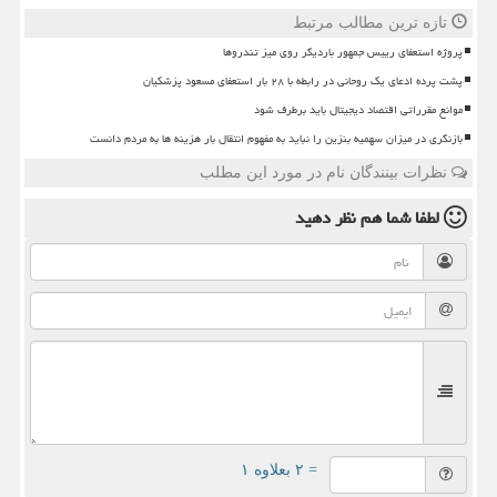
تازه ترین مطالب مرتبط
پروژه استعفای رییس جمهور باردیگر روی میز تندروها
پشت پرده ادعای یک روحانی در رابطه با ۲۸ بار استعفای مسعود پزشکیان
موانع مقرراتی اقتصاد دیجیتال باید برطرف شود
بازنگری در میزان سهمیه بنزین را نباید به مفهوم انتقال بار هزینه ها به مردم دانست
نظرات بینندگان نام در مورد این مطلب
لطفا شما هم
نظر دهید
= ۲ بعلاوه ۱