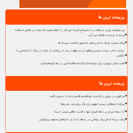
پربیننده ترین ها
می خواهید وزیر ارتباطات را استیضاح کنید؟ این کار را انجام دهید اما دولت در مقابل استفاده
مردم از اینترنت کوتاه نمی آید
پیام تسلیت عارف به مدیرعامل صندوق ضمانت سپرده ها
روایت دختر سردار حسینی مطلق از دو شهادت پدر از برگشت از مرگ در جنگ تا شناسایی با
انگشتر
خط و نشان نبویان برای تیم مذاکره کننده مطالبه گری را رها نخواهیم کرد
پربحث ترین ها
عراقچی در پیامی درگذشت ابوالقاسم قاسم زاده را تسلیت گفت
پروژه استعفای رییس جمهور باردیگر روی میز تندروها
آیا تسلط ایران بر تنگه هرمز تنها با قدرت نظامی میسر است؟
پشت پرده ادعای یک روحانی در رابطه با ۲۸ بار استعفای مسعود پزشکیان