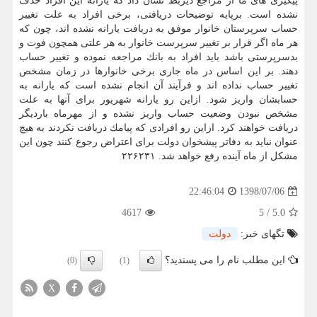
پیگیری های ما از مراجع ذیربط نشان داد كه یارانه این افراد حذف
نشده است. برپایه توضیحات دریافتی، برخی افراد به علت تغییر
حساب سرپرستان خانوار موفق به دریافت یارانه نشده اند، چون كه
هر ماه اگر قرار بر تغییر سرپرست خانوار به هر علتی همچون فوت و
بدسرپرستی باشد باید افراد به بانك مراجعه نموده و تغییر حساب
دهند. بر این اساس در ماه جاری برخی خانوارها در زمان مشخص
تغییر حساب نداده اند و فرآیند آن انجام نشده است كه یارانه به
حسابشان واریز شود. ازاین رو یارانه شهریور برای آنها به علت
مشخص نبودن وضعیت حساب واریز نشده و از مهرماه باردیگر
دریافت خواهند كرد. ازاین رو افرادی كه پیامك دریافت نكردند به هیچ
عنوان نباید به دفاتر پیشخوان دولت برای اعتراض رجوع كنند چون این
مشكل از ماه آینده رفع خواهد شد. ۲۲۶۲۳۱
1398/07/06
22:46:04
4617
5
/
5.0
تگهای خبر:
دولت
این مطلب نام را می پسندید؟
(0)
(1)
X