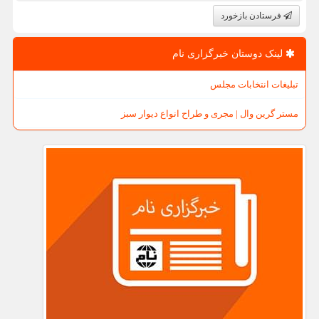
فرستادن بازخورد
لینک دوستان خبرگزاری نام
تبلیغات انتخابات مجلس
مستر گرین وال | مجری و طراح انواع دیوار سبز