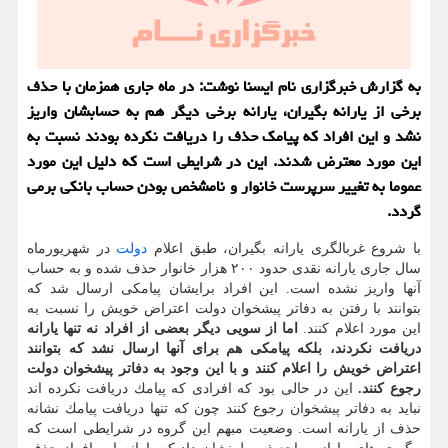
به گزارش خبرگزاری نام ایسنا نوشت: در ماه جاری همزمان با حذف
برخی از یارانه بگیران، یارانه برخی دیگر هم به حسابشان واریز
نشد و این افراد كه پیامك حذف را دریافت نكرده بودند نسبت به
این مورد معترض شدند. این در شرایطی است كه دلیل این مورد
عموما به تغییر سرپرست خانوار و نامشخص بودن حساب بانكی برمی
گردد.
با شروع غربالگری یارانه بگیران، طبق اعلام
دولت
در شهریورماه
سال جاری یارانه نقدی حدود ۲۰۰ هزار خانوار حذف شده و به حساب
آنها واریز نشده است. این افراد برایشان پیامكی ارسال شد كه
بتوانند با رفتن به دفاتر پیشخوان دولت اعتراض خویش را نسبت به
این مورد اعلام كنند.
اما از سویی دیگر بعضی از افراد نه تنها یارانه
دریافت نكردند، بلكه پیامكی هم برای آنها ارسال نشد كه بتوانند
اعتراض خویش را اعلام كنند و با این وجود به دفاتر پیشخوان دولت
رجوع كنند.
این در حالی بود كه افرادی كه پیامك دریافت نكرده اند
نباید به دفاتر پیشخوان رجوع كنند چون كه تنها دریافت پیامك نشانه
حذف از یارانه است. وضعیت مبهم این گروه در شرایطی است كه