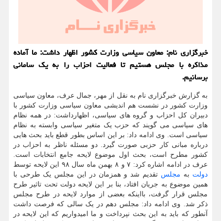
خبرگزاری نام: معاون سیاسی وزارت كشور اظهار داشت: ما آماده
مذاكره با مجلس هستیم تا فعالیت احزاب را به یك سامانی
برسانیم.
به گزارش خبرگزاری نام به نقل از مهر، جمال عرف، معاون سیاسی
وزارت کشور در نشست هم اندیشی معاون سیاسی وزارت کشور با
دبیران کل احزاب و گروه های سیاسی، اظهارداشت: در همه نظام
های سیاسی می گویند که حزب یک متغیر سیاسی وابسته به نظام
سیاسی است. وی ادامه داد: بر این اساس بطور قطع باید بحث هایی
درباره مبانی کار حزبی صورت گیرد. دو مسئله ناظر به احزاب در
کشور مطرح است، بحث اول موضوع لایحه جامع انتخابات است.
عرف در ادامه اشاره کرد: ۷ و ۸ بهمن ماه سال ۹۸ این لایحه توسط
دولت
به
مجلس
تقدیم شد و همزمان در این مجلس یک طرحی با
همین موضوع به جریان افتاد، بنا بر این لایحه دولت تحت تاثیر طرح
مجلس قرار گرفت، بااینکه بعضی از موارد لایحه در طرح مجلس
ذکر شد. وی ادامه داد: مجلس دهم در یک سالی که فرصت داشت
آنطور که باید به این بحث نپرداخت و ما امیدواریم که این لایحه در