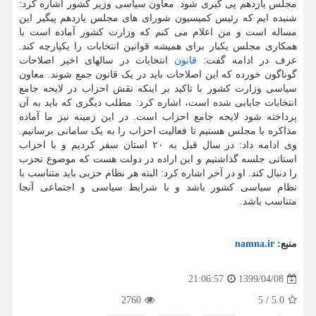
مجلس یازدهم پی گیری شود. معاون سیاسی وزیر کشور اشاره کرد:
شنیده ایم که رئیس کمیسیون شورای های مجلس یازدهم پیگیر این
مساله است و من اعلام می کنم که وزارت کشور آماده است با
همکاری مجلس یکبار برای همیشه قوانین انتخابات را یکپارچه کند.
عرف در ادامه گفت:
قانون
انتخابات در سالهای اخیر اصلاحات
گوناگون خورده که این اصلاحات باید در یک قانون جمع شوند. معاون
سیاسی وزارت کشور با تاکید بر اینکه نقش احزاب در لایحه جامع
انتخابات جایابی شده است، اشاره کرد: مطلب دیگری که باید به آن
پرداخته شود لایحه جامع احزاب است. در این زمینه نیز ما آماده
مذاکره با مجلس هستیم تا فعالیت احزاب را به یک سامانی برسانیم.
وی ادامه داد: در سال قبل به ۲۰ استان سفر کردیم و با احزاب
استانی جلسه گذاشتیم و این اراده در دولت هست که موضوع تحزب
را دنبال کند. او در آخر اشاره کرد: البته هر نظام حزبی باید متناسب با
نظام سیاسی کشور باشد و با شرایط سیاسی و اجتماعی آنجا
متناسب باشد.
منبع:
namna.ir
1399/04/08
21:06:57
2760
5
/
5.0