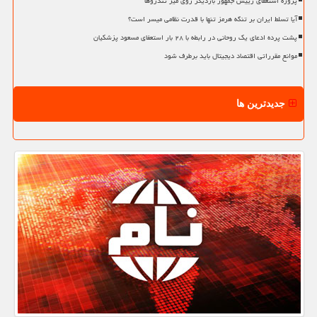
پروژه استعفای رییس جمهور باردیگر روی میز تندروها
آیا تسلط ایران بر تنگه هرمز تنها با قدرت نظامی میسر است؟
پشت پرده ادعای یک روحانی در رابطه با ۲۸ بار استعفای مسعود پزشکیان
موانع مقرراتی اقتصاد دیجیتال باید برطرف شود
جدیدترین ها