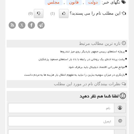
تگهای خبر:
دولت
,
قانون
,
مجلس
این مطلب نام را می پسندید؟
(0)
(1)
X
تازه ترین مطالب مرتبط
پروژه استعفای رییس جمهور باردیگر روی میز تندروها
پشت پرده ادعای یک روحانی در رابطه با ۲۸ بار استعفای مسعود پزشکیان
موانع مقرراتی اقتصاد دیجیتال باید برطرف شود
بازنگری در میزان سهمیه بنزین را نباید به مفهوم انتقال بار هزینه ها به مردم دانست
نظرات بینندگان نام در مورد این مطلب
لطفا شما هم
نظر دهید