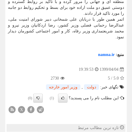
منطقه ای و جهانی را مرور کرده و با تاکید بر روابط گسترده و
دوستی عمیق دو ملت اراده خود برای بسط و تحکیم روابط دو جانبه
را مورد تاکید قرار دادند.
اتمر همین طور با دریابان علی شمخانی دبیر شورای امنیت ملی،
عبدالرضا رحمانی فضلی وزیر کشور، رضا اردکانیان وزیر نیرو و
محمد شریعتمداری وزیر رفاه، کار و امور اجتماعی کشورمان دیدار
نمود.
منبع:
namna.ir
1399/04/04
19:39:53
2730
5
/
5.0
تگهای خبر:
دولت
,
وزیر امور خارجه
این مطلب نام را می پسندید؟
(0)
(1)
X
تازه ترین مطالب مرتبط