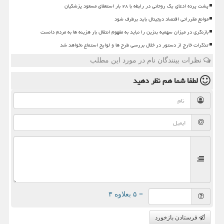
پشت پرده ادعای یک روحانی در رابطه با ۲۸ بار استعفای مسعود پزشکیان
موانع مقرراتی اقتصاد دیجیتال باید برطرف شود
بازنگری در میزان سهمیه بنزین را نباید به مفهوم انتقال بار هزینه ها به مردم دانست
تذکرات خارج از دستور در خلال بررسی طرح ها و لوایح استماع نخواهد شد
نظرات بینندگان نام در مورد این مطلب
لطفا شما هم
نظر دهید
= ۵ بعلاوه ۳
فرستادن بازخورد