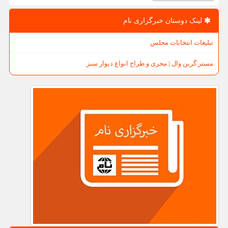
لینک دوستان خبرگزاری نام
تبلیغات انتخابات مجلس
مستر گرین وال | مجری و طراح انواع دیوار سبز