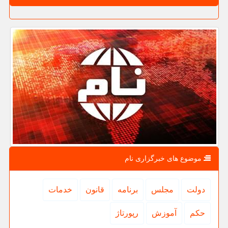
موضوع های خبرگزاری نام
دولت
مجلس
برنامه
قانون
خدمات
حكم
آموزش
رپورتاژ