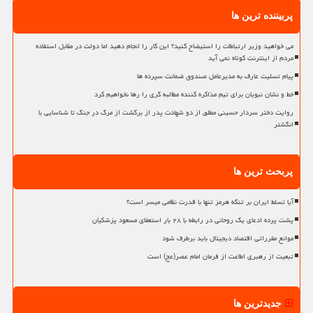
پربیننده ترین ها
می خواهید وزیر ارتباطات را استیضاح کنید؟ این کار را انجام دهید اما دولت در مقابل استفاده
مردم از اینترنت کوتاه نمی آید
پیام تسلیت عارف به مدیرعامل صندوق ضمانت سپرده ها
خط و نشان نبویان برای تیم مذاکره کننده مطالبه گری را رها نخواهیم کرد
روایت دختر سردار حسینی مطلق از دو شهادت پدر از برگشت از مرگ در جنگ تا شناسایی با
انگشتر
پربحث ترین ها
آیا تسلط ایران بر تنگه هرمز تنها با قدرت نظامی میسر است؟
پشت پرده ادعای یک روحانی در رابطه با ۲۸ بار استعفای مسعود پزشکیان
موانع مقرراتی اقتصاد دیجیتال باید برطرف شود
تبعیت از رهبری اطاعت از فرمان امام عصر(عج) است
جدیدترین ها