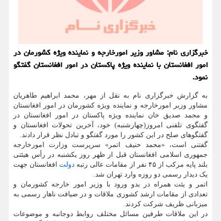
خبرگزاری نام: مشاور وزیر امورخارجه و نماینده ویژه كشورمان در
امور افغانستان با نماینده ویژه پاكستان در امور افغانستان گفتگو
نمود.
به گزارش خبرگزاری نام به نقل از مهر، محمد ابراهیم طاهریان
مشاور وزیر امورخارجه و نماینده ویژه کشورمان در امور افغانستان
و محمد صدیق خان نماینده ویژه پاکستان در امور افغانستان در
گفتگوی تلفنی امروز(چهارشنبه) خود، آخرین تحولات افغانستان و
گفتگوهای صلح در این کشور را مورد گفتگو و تبادل نظر قرار دادند.
گفتنی است، «محمد حنیف اتمر» سرپرست وزارت امورخارجه
جمهوری اسلامی افغانستان قبل از ظهر روز یکشنبه در رأس هیئتی
بلند پایه مرکب از ۴۵ نفر از مقامات عالی رتبه
دولت
افغانستان جهت
یک دیدار رسمی دو روزه وارد تهران شد.
اتمر و یئت همراه در بدو ورود با وزیر امور خارجه کشورمان و
تعدادی از مقامات ارشد کشوری ملاقات و در ضیافت ناهار رسمی به
میزبانی ظریف شرکت کردند.
در این ملاقات طرفین مسائل مختلف روابط دوجانبه و موضوعات