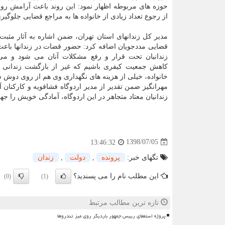
حوزه های مربوطه اظهار نمود: این روند باعث آرامش روا
از رجوع تعداد زیادی از خانواده ها به مراجع قضایی جلوگیر
مدیر كل زندانهای استان تهران، ضمن اشاره به آثار مثب
قضایی مددجویان اضافه كرد: حضور قضات در زندانها باعث
زندانیان تحت قرار و رفع مشكلات آنان می شود و می 
كاهش جمعیت كیفری باشیم كه غیر از بازگشت زندانی و 
خانواده، خیلی از هزینه های نگهداری وی هم از روی دوش 
مهرانگیز ضمن تقدیر از مدیر اردوگاه فشافویه و كاركنان آ
زندانیان معتاد متجاهر در این اردوگاه، آمادگی خویش را ج
1398/07/05
13:46:32
تگهای خبر:
پرونده
,
دولت
,
زندان
این مطلب نام را می پسندید؟
(0)
(1)
تازه ترین مطالب مرتبط
پروژه استعفای رییس جمهور باردیگر روی میز تندروها