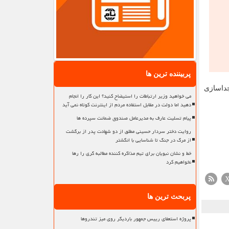
پربیننده ترین ها
جداسازی
می خواهید وزیر ارتباطات را استیضاح کنید؟ این کار را انجام
دهید اما دولت در مقابل استفاده مردم از اینترنت کوتاه نمی آید
پیام تسلیت عارف به مدیرعامل صندوق ضمانت سپرده ها
روایت دختر سردار حسینی مطلق از دو شهادت پدر از برگشت
از مرگ در جنگ تا شناسایی با انگشتر
خط و نشان نبویان برای تیم مذاکره کننده مطالبه گری را رها
نخواهیم کرد
پربحث ترین ها
پروژه استعفای رییس جمهور باردیگر روی میز تندروها