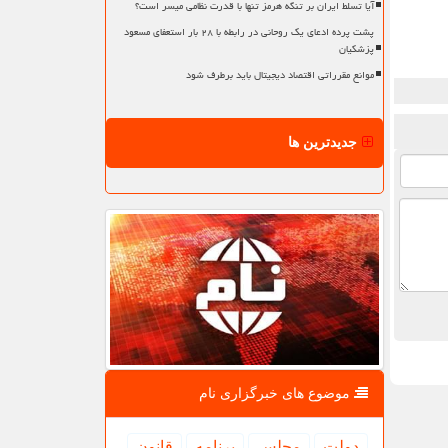
آیا تسلط ایران بر تنگه هرمز تنها با قدرت نظامی میسر است؟
پشت پرده ادعای یک روحانی در رابطه با ۲۸ بار استعفای مسعود
پزشکیان
موانع مقرراتی اقتصاد دیجیتال باید برطرف شود
جدیدترین ها
موضوع های خبرگزاری نام
دولت
مجلس
برنامه
قانون