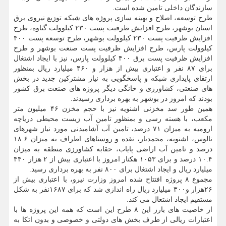
سازندگان داخلی تامین شده است.
طرح توسعه، اصلاح و بهینه سازی پروژه های شبکه توزیع نیروی برق
استان بوشهر، طرح افزایش ظرفیت پست ۲۳۰ کیلوولت گناوه، طرح
افزایش ظرفیت پست ۲۳۰ کیلوولت بوشهر، طرح توسعه پست ۴۰۰
کیلوولت پارس، طرح افزایش ظرفیت پست صنعت بوشهر و طرح
افزایش ظرفیت پست برق ۴۰۰ کیلوولت پارس، نیز با ایجاد اشتغال
برای ۸۷ نفر و اعتباری بیش از هزار و ۴۶۰ میلیارد ریال بمنظور
ارتقای پایداری شبکه و پاسخگویی به نیاز مشترکین جدید در بخش
های صنعتی، کشاورزی و خانگی دیگر پروژه های صنعت برق کشور
بودند که امروز در بوشهر به بهره برداری رسیدند.
همین طور سد مخزنی اشنویه نیز با حجم مخزن ۴۶ میلیون متر
مکعب، با هسته رسی و بمنظور تامین آب زیست محیطی دریاچه
ارومیه به میزان ۷۱ درصد، تامین آب آشامیدنی مورد نیاز شهرهای
نالوس، اشنویه، محمدیار، نقده و روستاهای اطراف به میزان ۱۸.۶
درصد و تامین آب اراضی پایاب، حقابه کشاورزی منطقه به میزان
۱۰.۴ درصد و برای ۱۰۵۳ هکتار امروز با اعتباری بیش از ۲ هزار ۴۴۰
میلیارد ریال و ایجاد اشتغال برای ۸۰۰ نفر به بهره برداری رسید.
مجموع ۸ پروژه افتتاح شده امروز وزارت نیرو، با اعتباری بیش از
۲۶هزار و۳۰۰ میلیارد ریال راه اندازی شد که برای ۱۶۸۷نفر به شکل
مستقیم ایجاد اشتغال می کند.
از خاصیت های بارز این ۸ طرح این است که همه این پروژه ها با
اعتبارات ریالی از طرف بخش های دولتی و خصوصی و بدون اتکا به