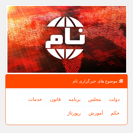
موضوع های خبرگزاری نام
دولت
مجلس
برنامه
قانون
خدمات
حكم
آموزش
رپورتاژ