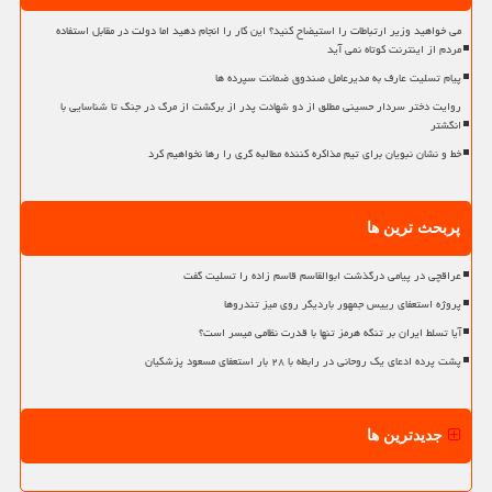
می خواهید وزیر ارتباطات را استیضاح کنید؟ این کار را انجام دهید اما دولت در مقابل استفاده
مردم از اینترنت کوتاه نمی آید
پیام تسلیت عارف به مدیرعامل صندوق ضمانت سپرده ها
روایت دختر سردار حسینی مطلق از دو شهادت پدر از برگشت از مرگ در جنگ تا شناسایی با
انگشتر
خط و نشان نبویان برای تیم مذاکره کننده مطالبه گری را رها نخواهیم کرد
پربحث ترین ها
عراقچی در پیامی درگذشت ابوالقاسم قاسم زاده را تسلیت گفت
پروژه استعفای رییس جمهور باردیگر روی میز تندروها
آیا تسلط ایران بر تنگه هرمز تنها با قدرت نظامی میسر است؟
پشت پرده ادعای یک روحانی در رابطه با ۲۸ بار استعفای مسعود پزشکیان
جدیدترین ها