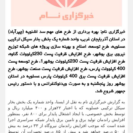
خبرگزاری نام: بهره برداری از طرح های مهم سد اشنویه (چپرآباد)
در استان آذربایجان غربی، واحد شماره یك بخش بخار سیكل تركیبی
عسلویه، طرح توسعه، اصلاح و بهینه سازی پروژه های شبكه توزیع
نیروی برق بوشهر، طرح افزایش ظرفیت پست 230كیلوولت گناوه،
طرح افزایش ظرفیت پست 230كیلوولت بوشهر1، طرح توسعه پست
400 كیلوولت پارس، طرح افزایش ظرفیت پست صنعت بوشهر، طرح
افزایش ظرفیت پست برق 400 كیلوولت پارس عسلویه در استان
بوشهر روز پنجشنبه و به صورت ویدئوكنفرانس و با دستور رئیس
جمهور شروع شد.
به گزارش خبرگزاری نام به نقل از ایسنا، واحد شماره یک بخش بخار
سیکل ترکیبی عسلویه که با اعتبار ۲۲هزار و ۴۰۰ میلیارد ریال و
توسط بخش خصوصی، با ایجاد اشتغال پایدار برای ۸۰۰ نفر، بمنظور
افزایش راندمان تولید برق و تامین برق پایدار شبکه سراسری اجرا
شده است که موجب افزایش راندمان نیروگاه از ۳۳ درصد به بیش
از ۵۰ درصد خواهد شد و بیش از ۸۵ درصد تجهیزات آن توسط