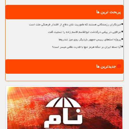
پربحث ترین ها
خبرنگاران رزمندگانی هستند که مأموریت شان دفاع از اقتدار فرهنگی ملت است
عراقچی در پیامی درگذشت ابوالقاسم قاسم زاده را تسلیت گفت
پروژه استعفای رییس جمهور باردیگر روی میز تندروها
آیا تسلط ایران بر تنگه هرمز تنها با قدرت نظامی میسر است؟
جدیدترین ها