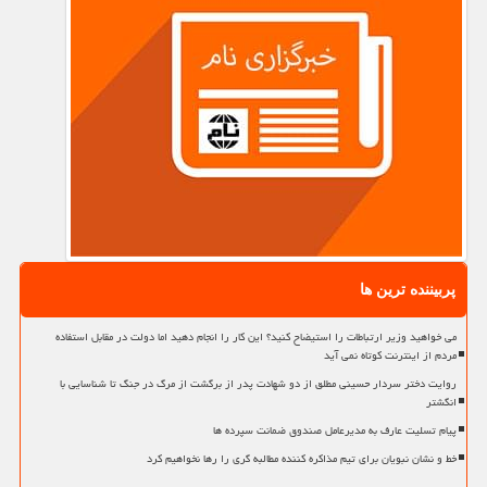
پربیننده ترین ها
می خواهید وزیر ارتباطات را استیضاح کنید؟ این کار را انجام دهید اما دولت در مقابل استفاده
مردم از اینترنت کوتاه نمی آید
روایت دختر سردار حسینی مطلق از دو شهادت پدر از برگشت از مرگ در جنگ تا شناسایی با
انگشتر
پیام تسلیت عارف به مدیرعامل صندوق ضمانت سپرده ها
خط و نشان نبویان برای تیم مذاکره کننده مطالبه گری را رها نخواهیم کرد