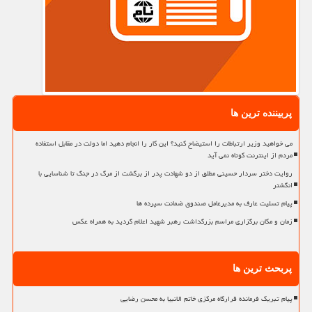
پربیننده ترین ها
می خواهید وزیر ارتباطات را استیضاح کنید؟ این کار را انجام دهید اما دولت در مقابل استفاده
مردم از اینترنت کوتاه نمی آید
روایت دختر سردار حسینی مطلق از دو شهادت پدر از برگشت از مرگ در جنگ تا شناسایی با
انگشتر
پیام تسلیت عارف به مدیرعامل صندوق ضمانت سپرده ها
زمان و مکان برگزاری مراسم بزرگداشت رهبر شهید اعلام گردید به همراه عکس
پربحث ترین ها
پیام تبریک فرمانده قرارگاه مرکزی خاتم الانبیا به محسن رضایی