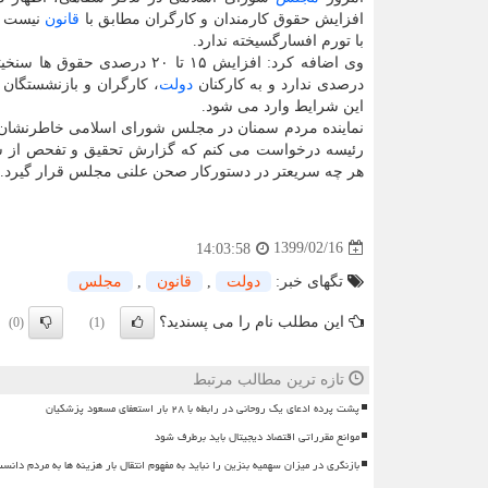
افزایش حقوق کارمندان و کارگران مطابق با
قانون
نیست و
با تورم افسارگسیخته ندارد.
درصدی ندارد و به کارکنان
دولت
، کارگران و بازنشستگان ف
این شرایط وارد می شود.
نماینده مردم سمنان در مجلس شورای اسلامی خاطرنشان ک
رئیسه درخواست می کنم که گزارش تحقیق و تفحص از ستاد
هر چه سریعتر در دستورکار صحن علنی مجلس قرار گیرد.
1399/02/16
14:03:58
تگهای خبر:
دولت
,
قانون
,
مجلس
این مطلب نام را می پسندید؟
(0)
(1)
تازه ترین مطالب مرتبط
پشت پرده ادعای یک روحانی در رابطه با ۲۸ بار استعفای مسعود پزشکیان
موانع مقرراتی اقتصاد دیجیتال باید برطرف شود
بازنگری در میزان سهمیه بنزین را نباید به مفهوم انتقال بار هزینه ها به مردم دانس