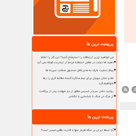
پربیننده ترین ها
می خواهید وزیر ارتباطات را استیضاح کنید؟ این کار را انجام
دهید اما دولت در مقابل استفاده مردم از اینترنت کوتاه نمی آید
پیام تسلیت عارف به مدیرعامل صندوق ضمانت سپرده ها
خط و نشان نبویان برای تیم مذاکره کننده مطالبه گری را رها
نخواهیم کرد
روایت دختر سردار حسینی مطلق از دو شهادت پدر از برگشت
از مرگ در جنگ تا شناسایی با انگشتر
پربحث ترین ها
آیا تسلط ایران بر تنگه هرمز تنها با قدرت نظامی میسر است؟