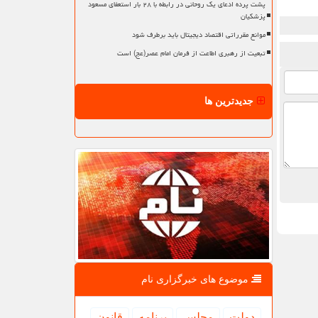
پشت پرده ادعای یک روحانی در رابطه با ۲۸ بار استعفای مسعود
پزشکیان
موانع مقرراتی اقتصاد دیجیتال باید برطرف شود
تبعیت از رهبری اطاعت از فرمان امام عصر(عج) است
جدیدترین ها
موضوع های خبرگزاری نام
دولت
مجلس
برنامه
قانون