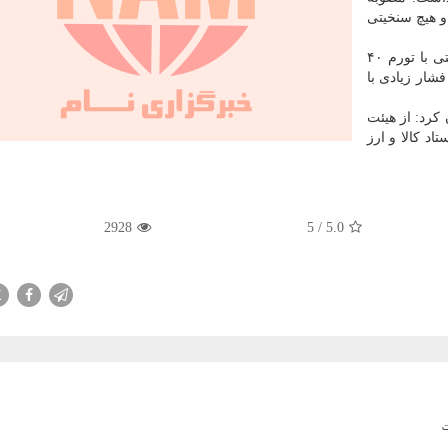
 هیچ سنخیتی
وی اضافه کرد: افزایش ۱۵ تا ۲۰ درصدی حقوق ها سنخیتی با تورم ۴۰
شار زیادی با
رد: از هیئت
 کالا و ارز
2928
5
/
5.0
X
ت