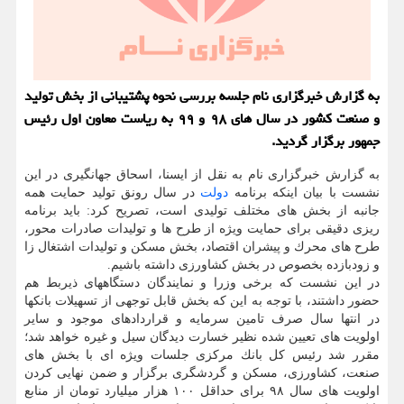
به گزارش خبرگزاری نام جلسه بررسی نحوه پشتیبانی از بخش تولید
و صنعت كشور در سال های ۹۸ و ۹۹ به ریاست معاون اول رئیس
جمهور برگزار گردید.
به گزارش خبرگزاری نام به نقل از ایسنا، اسحاق جهانگیری در این
نشست با بیان اینكه برنامه
دولت
در سال رونق تولید حمایت همه
جانبه از بخش های مختلف تولیدی است، تصریح كرد: باید برنامه
ریزی دقیقی برای حمایت ویژه از طرح ها و تولیدات صادرات محور،
طرح های محرك و پیشران اقتصاد، بخش مسكن و تولیدات اشتغال زا
و زودبازده بخصوص در بخش كشاورزی داشته باشیم.
در این نشست كه برخی وزرا و نمایندگان دستگاههای ذیربط هم
حضور داشتند، با توجه به این كه بخش قابل توجهی از تسهیلات بانكها
در انتها سال صرف تامین سرمایه و قراردادهای موجود و سایر
اولویت های تعیین شده نظیر خسارت دیدگان سیل و غیره خواهد شد؛
مقرر شد رئیس كل بانك مركزی جلسات ویژه ای با بخش های
صنعت، كشاورزی، مسكن و گردشگری برگزار و ضمن نهایی كردن
اولویت های سال ۹۸ برای حداقل ۱۰۰ هزار میلیارد تومان از منابع