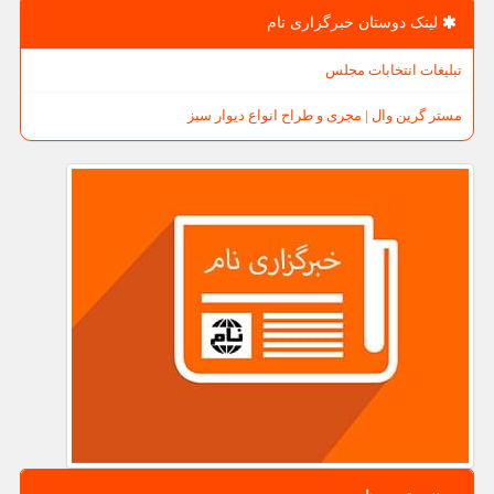
لینک دوستان خبرگزاری نام
تبلیغات انتخابات مجلس
مستر گرین وال | مجری و طراح انواع دیوار سبز