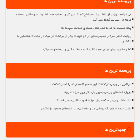
پربیننده ترین ها
می خواهید وزیر ارتباطات را استیضاح کنید؟ این کار را انجام دهید اما دولت در مقابل استفاده
مردم از اینترنت کوتاه نمی آید
پیام تسلیت عارف به مدیرعامل صندوق ضمانت سپرده ها
روایت دختر سردار حسینی مطلق از دو شهادت پدر از برگشت از مرگ در جنگ تا شناسایی با
انگشتر
خط و نشان نبویان برای تیم مذاکره کننده مطالبه گری را رها نخواهیم کرد
پربحث ترین ها
عراقچی در پیامی درگذشت ابوالقاسم قاسم زاده را تسلیت گفت
پروژه استعفای رییس جمهور باردیگر روی میز تندروها
آیا تسلط ایران بر تنگه هرمز تنها با قدرت نظامی میسر است؟
پشت پرده ادعای یک روحانی در رابطه با ۲۸ بار استعفای مسعود پزشکیان
جدیدترین ها