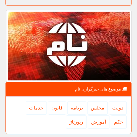
موضوع های خبرگزاری نام
دولت
مجلس
برنامه
قانون
خدمات
حكم
آموزش
رپورتاژ