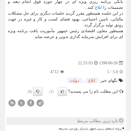
بانكی برنامه ریزی ویژه ای در چهار حوزه فوق انجام دهند و
تصمیمات را
ابلاغ
كنند.
در این جلسه همینطور مقرر گردید جلسات دیگری برای حل مشكلات
مالیاتی، تامین اجتماعی، بهبود فضای كسب و كار و غیره در جهت
رونق تولید برگزار گردد.
همینطور معاون اقتصادی رئیس جمهور مأموریت یافت برنامه ویژه
ای برای افزایش سرمایه گذاری تدوین و عرضه نماید.
1398/06/28
22:55:03
4712
5
/
5.0
تگهای خبر:
ابلاغ
,
دولت
این مطلب نام را می پسندید؟
(0)
(1)
X
تازه ترین مطالب مرتبط
پروژه استعفای رییس جمهور باردیگر روی میز تندروها