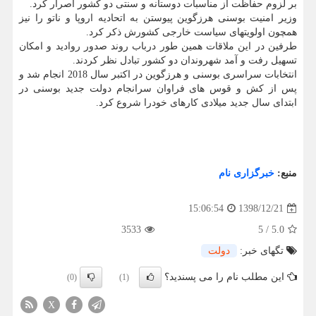
بر لزوم حفاظت از مناسبات دوستانه و سنتی دو كشور اصرار كرد.
وزیر امنیت بوسنی هرزگوین پیوستن به اتحادیه اروپا و ناتو را نیز
همچون اولویتهای سیاست خارجی كشورش ذكر كرد.
طرفین در این ملاقات همین طور درباب روند صدور روادید و امكان
تسهیل رفت و آمد شهروندان دو كشور تبادل نظر كردند.
انتخابات سراسری بوسنی و هرزگوین در اكتبر سال 2018 انجام شد و
پس از كش و قوس های فراوان سرانجام دولت جدید بوسنی در
ابتدای سال جدید میلادی كارهای خودرا شروع كرد.
منبع:
خبرگزاری نام
1398/12/21
15:06:54
3533
5
/
5.0
تگهای خبر:
دولت
این مطلب نام را می پسندید؟
(0)
(1)
X