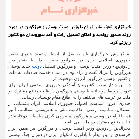
خبرگزاری نام: سفیر ایران با وزیر امنیت بوسنی و هرزگوین در مورد
روند صدور روادید و امكان تسهیل رفت و آمد شهروندان دو كشور
رایزنی كرد.
به گزارش خبرگزاری نام به نقل از ایسنا، محمود حیدری سفیر
جمهوری اسلامی ایران در سارایوو ضمن دیدار با «فخرالدین
رادونچیچ» وزیر امنیت بوسنی و هرزگوین تشكیل
دولت
جدید بوسنی
هرزگوین را تبریك گفت و برای وی در امتداد خدمت صادقانه به ملت
و كشور بوسنی هرزگوین آرزوی موفقیت كرد.
در این دیدار سفیر كشورمان آمادگی جمهوری اسلامی ایران برای
تقویت روابط دو جانبه با بوسنی هرزگوین در قالب منافع مشترك دو
ملت در عرصه های مختلف را به اطلاع مقام بوسنیایی رساند.
حیدری افزود: سیاست اصولی جمهوری اسلامی ایران پشتیبانی از
استقلال، تمامیت ارضی، حاكمیت ملی و همزیستی مسالمت آمیز
همه اقوام در بوسنی و هرزگوین و نیز پی گیری مناسبات دوجانبه در
قالب منافع مشترك دو ملت می باشد.
فخرالدین رادونچیچ وزیر امنیت بوسنی و هرزگوین نیز ضمن ابراز
خرسندی از این دیدار با یادآوری كمكهای ایران در دوران جنگ بوسنی