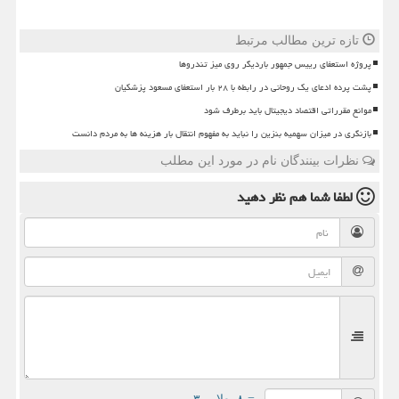
تازه ترین مطالب مرتبط
پروژه استعفای رییس جمهور باردیگر روی میز تندروها
پشت پرده ادعای یک روحانی در رابطه با ۲۸ بار استعفای مسعود پزشکیان
موانع مقرراتی اقتصاد دیجیتال باید برطرف شود
بازنگری در میزان سهمیه بنزین را نباید به مفهوم انتقال بار هزینه ها به مردم دانست
نظرات بینندگان نام در مورد این مطلب
لطفا شما هم
نظر دهید