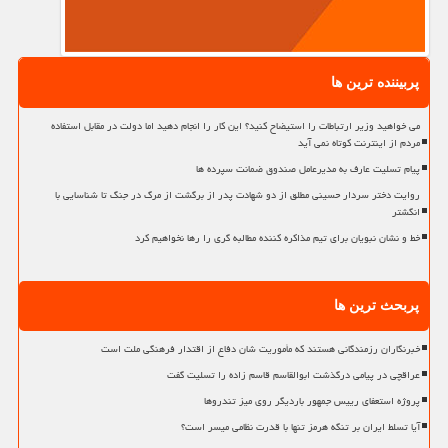
پربیننده ترین ها
می خواهید وزیر ارتباطات را استیضاح کنید؟ این کار را انجام دهید اما دولت در مقابل استفاده
مردم از اینترنت کوتاه نمی آید
پیام تسلیت عارف به مدیرعامل صندوق ضمانت سپرده ها
روایت دختر سردار حسینی مطلق از دو شهادت پدر از برگشت از مرگ در جنگ تا شناسایی با
انگشتر
خط و نشان نبویان برای تیم مذاکره کننده مطالبه گری را رها نخواهیم کرد
پربحث ترین ها
خبرنگاران رزمندگانی هستند که مأموریت شان دفاع از اقتدار فرهنگی ملت است
عراقچی در پیامی درگذشت ابوالقاسم قاسم زاده را تسلیت گفت
پروژه استعفای رییس جمهور باردیگر روی میز تندروها
آیا تسلط ایران بر تنگه هرمز تنها با قدرت نظامی میسر است؟