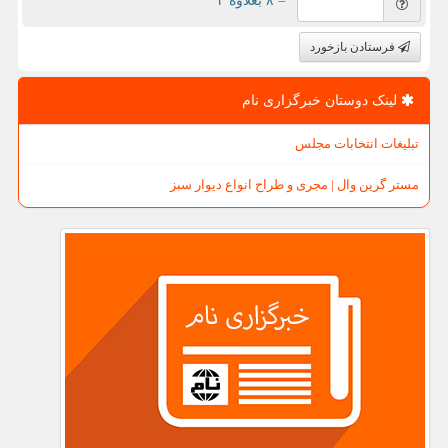
= ۸ بعلاوه ۳
فرستادن بازخورد
لینک دوستان خبرگزاری نام
تبلیغات انتخابات مجلس
مستر گرین وال | مجری و طراح انواع دیوار سبز