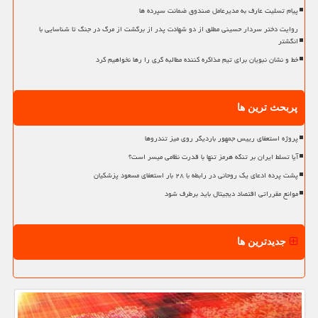
پیام تسلیت عارف به مدیرعامل صندوق ضمانت سپرده ها
روایت دختر سردار حسینی مطلق از دو شهادت پدر از برگشت از مرگ در جنگ تا شناسایی با
انگشتر
خط و نشان نبویان برای تیم مذاکره کننده مطالبه گری را رها نخواهیم کرد
پربحث ترین ها
پروژه استعفای رییس جمهور باردیگر روی میز تندروها
آیا تسلط ایران بر تنگه هرمز تنها با قدرت نظامی میسر است؟
پشت پرده ادعای یک روحانی در رابطه با ۲۸ بار استعفای مسعود پزشکیان
موانع مقرراتی اقتصاد دیجیتال باید برطرف شود
جدیدترین ها