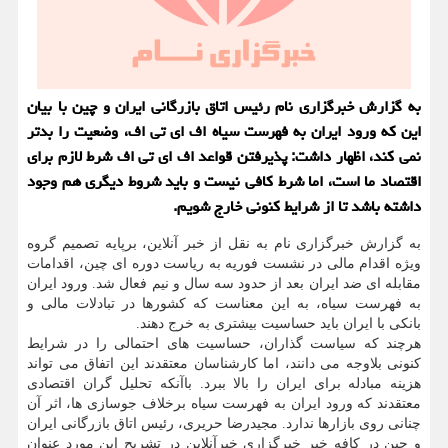
به گزارش خبرگزاری نام رئیس اتاق بازرگانی ایران و چین با بیان
این كه ورود ایران به فهرست سیاه اف ای تی اف، وضعیت را بدتر
نمی كند، اظهار داشت: پذیرفتن قواعد اف ای تی اف شرط لازم برای
اقتصاد ما است، اما شرط كافی نیست و باید شروط دیگری هم وجود
داشته باشد تا از شرایط كنونی خارج شویم.
به گزارش خبرگزاری نام به نقل از خبر آنلاین، برپایه تصمیم گروه
ویژه اقدام مالی در نشست فوریه به ریاست دوره ای چین، اقدامات
مقابله ای ضد ایران بعد از حدود سه سال و نیم فعال شد. ورود ایران
به فهرست سیاه، به این معناست كه كشورها در تبادلات مالی و
بانكی با ایران باید حساسیت بیشتری به خرج دهند.
هرچند كه سیاست گذاران، حساسیت های احتمالی را در شرایط
كنونی بلاوجه می دانند، اما كارشناسان معتقدند این اتفاق می تواند
هزینه مبادله برای ایران را بالا ببرد. باآنكه تحلیل گران اقتصادی
معتقدند كه ورود ایران به فهرست سیاه برخلاف جوسازی ها، اثر آن
چنانی روی بازارها ندارد. مجیدرضا حریری، رئیس اتاق بازرگانی ایران
و چین در كافه خبر خبرگزاری خبرآنلاین در تشریح این مورد عنوان