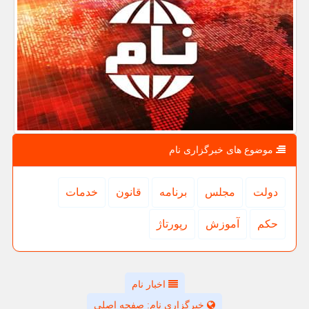
موضوع های خبرگزاری نام
دولت
مجلس
برنامه
قانون
خدمات
حكم
آموزش
رپورتاژ
اخبار نام
خبرگزاری نام: صفحه اصلی