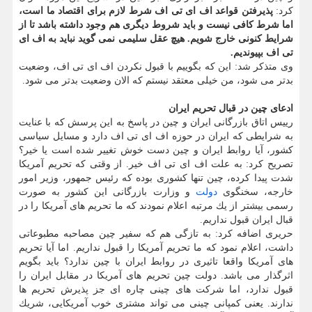
كرد:
پذیرفتن قواعد اف ای تی اف شرط لازم برای اقتصاد ما است،
اما شرط كافی نیست و باید شروط دیگری هم وجود داشته باشد تا از
شرایط كنونی خارج شویم. هیچ عقل سلیمی نمی گوید نباید به اف ای
تی اف بپیوندیم.
وی متذكر شد: این كه بگوییم با قبول نكردن اف ای تی اف، وضعیت
بدتر می شود، من خیلی معتقد نیستم كه الان وضعیت بدتر می شود.
ادعای چین در قبال تحریم ایران
رییس اتاق بازرگانی ایران و چین در پاسخ به این پرسش كه با عنایت
به شرایطی كه ایران در حوزه اف ای تی اف دارد و مسایل سیاسی
كشور، آیا روابط ایران و چین دست خوش تغییر شده است یا خیر؟
تصریح كرد: به علت اف ای تی اف خیر. از وقتی كه تحریم آمریكا
شدت پیدا كرده، چین تنها كشوری بوده كه رئیس جمهور، وزیر امور
خارجه، سخنگوی
دولت
و وزارت بازرگانی این كشور به صورت
رسمی بیشتر از یك مرتبه اعلام نمودند كه ما تحریم های آمریكا را در
قبال ایران قبول نداریم.
حریری اضافه كرد: به تازگی هم كه سفیر چین مصاحبه مطبوعاتی
داشت، اعلام نمود كه ما تحریم آمریكا را قبول نداریم. اما آیا تحریم
های آمریكا واقعا تاثیری در روابط ایران با چین ندارد؟ باید بگویم
اثرگذار می باشد. دولت چین تحریم های آمریكا در مقابل ایران را
قبول ندارد، اما شركت های چینی چاره ای جز پذیرش تحریم ها
ندارند. یعنی كمپانی چینی می تواند مشتری خوب آمریكایی، شریك