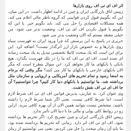
اثر اف ای تی اف روی بازارها
رییس اتاق بازرگانی ایران و چین در ادامه اظهار داشت: در این میان،
این كه بگوییم قبول كردن قوانینی كه گروه ناظر مالی اعلام می كند،
همه مشكلات اقتصادی را حل می كند، باید بگویم خیر. یا این كه
بگوییم با قبول نكردن اف ای تی اف، وضعیت بدتر می شود، من
خیلی معتقد نیستم كه الان وضعیت بدتر می شود.
حریری در پاسخ به این پرسش كه چرا ورود ایران به فهرست سیاه
روی بازارها و به خصوص بازار ارز اثرگذار نیست؟ اضافه كرد: این
برای این است كه یك مبحث كاملا تخصصی تبدیل به یك مبحث رسانه
ای شده است. اف ای تی اف كه ما را در بلك فهرست بگذارد، هیچ
بانكی با بانكهای ما كار نخواهد كرد. این سوال مطرح است كه مگر
الان بانكهای خارجی با بانكهای ما كار می كنند؟
مگر وقتی كه برجام
به امضا رسید و تمام تحریم های آمریكایی و اروپایی و سازمان ملل
برداشته شد، ما توانستیم با بانكهای دنیا كار كنیم؟ چرا نتوانستیم؟ آن
جا اف ای تی اف نقش داشت.
وی عنوان كرد: به عبارتی، پذیرش قوانین اف ای تی اف شرط لازم
است، اما شرط كافی نیست. یعنی اگر شما شرط لازم را داشته
باشید، مشخص نیست بتوانید همین الان از آن بهره كافی ببرید. ازاین
رو در روابط كلی پولی و مالی ما با دنیا الان تأثیر ندارد.
رییس اتاق بازرگانی ایران و چین تصریح كرد: اگر تحریم ها برداشته
شود، اف ای تی اف اثر دارد. زمانی كه تحریم ها برداشته شده بود،
ما باید آن زمان مبحث را حل می كردیم، یعنی می توانستیم از زمان