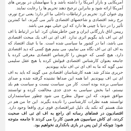
آمریكایی و بازار آمریكا را داشته باشد و یا سهامشان در بورس های
آمریكا ارائه شود و بنابراین ترجیح دهند تحریم ها را رعایت نمایند.
وی عنوان كرد: تحریم در ارتباطات داخلی ما اثر دارد؛ یعنی نرخ تورم،
نرخ رشد اقتصادی و شاخصهای اقتصادی تأثیر می گیرند، اما كمترین
تأثیر را در دنیا با چینی ها دارد كه این خیلی مهم می باشد.
رییس اتاق بازرگانی ایران و چین خاطرنشان كرد: اما در ارتباط با اف
ای تی اف باید بگویم اثری ندارد. اف ای تی اف یك مبحث اقتصادی
می باشد، اما در كشور ما سیاسی شده است. ما با عینك اقتصاد كه
به اف ای تی اف نگاه می نماییم، می بینیم هیچ كسی كه دید اقتصادی
دارد، هیچ كسی كه خویش را كارشناس اقتصادی معرفی كرده یا
جامعه بعنوان كارشناس اقتصادی قبولش كرده یا هیچ عقل سلیمی
نمی گوید كه ما به اف ای تی اف نباید بپیوندیم.
حریری متذكر شد: همه كارشناسان اقتصادی می گویند كه باید به اف
ای تی اف بپیوندیم. اما همه این صداها نشنیده گرفته شده و صدای
سیاسی برنده بوده است. كار من سیاست نیست و سیاست هم بلد
نیستم، اما بخش سیاسی به حدی جدی مخالفت كرده و توانستند
موافق شوند، كه این سوال مطرح می شود چطور سیاستمداران
توانستند همه نظرات كارشناسی را نادیده بگیرند. این جا من هم در
شك هستم كه نكند یك دلیل غیراقتصادی قوی تری واقعا وجود دارد.
اقتصادیون در فضاهای رسانه ای راجع به اف ای تی اف صحبت
كردند، ای كاش سیاسیون هم همین كار را می كردند تا جامعه متوجه
شود؛ چونكه از این پس در بازی بانكداری نخواهیم بود.