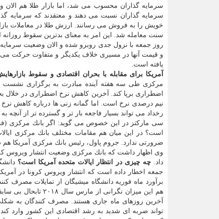
سرمایه گذاران محسوب می شد، اما بازار طلا هم الان وخ
سرمایه گذاران نسبت می دهند و معتقدند كه سرمایه گذا
سنت معامله شد. این امر به معنای بدترین سقوط روزانه ارزش طلا از نو
روز جمعه با نزول جدی روبرو شده و الان وضعیت سرمایه 
یافته است.
آمریكا برای مقابله با بحران اقتصادی و سقوط بازارهایش
مركزی طی سه هفته آینده مبادرت به برگزاری نشست خو
نیم درصدی نرخ است. اما گمانه زنی ها درباره كاهش نرخ اض
رخداد می تواند بسیار فاجعه بار تر و گسترده تر از آنچه به
سی ماركتز در این خصوص می گوید: اگر بانك مركزی (فدرال
است؟ در این میان هم مقامات مختلف بانك مركزی ایالات 
ضرورتی ندارد. جروم پاول، رئیس بانك مركزی آمریكا هم ظه
وی اظهار داشت كه بانك مركزی وضعیت انتشار ویروس كرونا و
داد.
چه چیزی در انتظار ایالات متحده آمریكا است؟
دانشگا
جمعه اخطار داده است كه انتشار ویروس كرونا در آمریكا 
برآورد ماه فوریه دانشگاه میشیگان از تمایلات مصرف كنند
هم این میزان نگرانی
آخرین روزهای ماه جاری هستند. مصرف كنندگان به شكلی
تواند ضربه ای شدید به رشد اقتصادی این كشور وارد كند