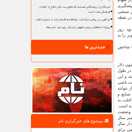
پیشگیری
خبرنگاران رزمندگانی هستند که مأموریت شان دفاع از اقتدار
فرهنگی ملت است
صنعتی
ش بسته شد. این شاخص در نقطه
عراقچی در پیامی درگذشت ابوالقاسم قاسم زاده را تسلیت گفت
پروژه استعفای رییس جمهور باردیگر روی میز تندروها
هم بود. روز
د داوجونز را به
جدیدترین ها
شاخص
۳.۲ تریلیون دلار از ارزش این بازار شد. ارزش مالی اس اند پی از ۱۹ فوریه ۳.۶ تریلیون دلار
 در طول
ند و این
 ناشی
بتوانند
صنایع و
اغلب به
ده است.
مریكا به وضعیت
دسامبر سال
موضوع های خبرگزاری نام
اه از سال
من برای