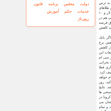
 به ترس
دولت
مجلس
برنامه
قانون
 طلاهای
خدمات
حكم
آموزش
خویش را به فروش می رسانند. ارزش طلا در معاملات بازار با سقوطی ۴.۶ درصدی رو به رو شده است و هر اونس طلا به قیمت ۱۵۶۴ دلار و ۱۰
 هم در
رپورتاژ
اق قرضه
 می كنند. الان سود اوراق قرضه دولتی ۱۰ ساله ایالات متحده به كمتر از ۱.۱۵ درصد كاهش
گر بانك
اهش نرخ
كه در انتظار كاهش
عات این
در سی ام
 بحرانی
ری فعلا
یف كرد.
م خواهد
ند، روز
. نتایج
سنجی ها
س كرونا در
یشان می
 و تمام