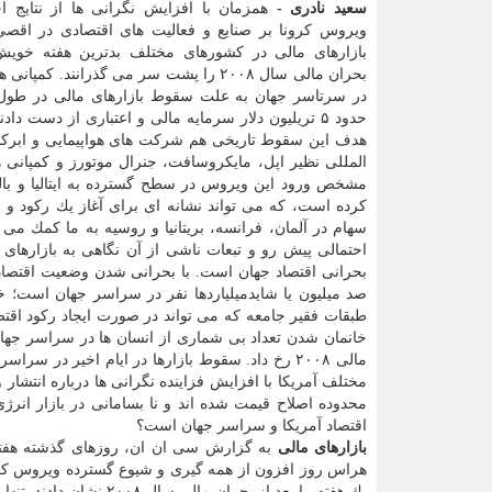
سعید نادری -
همزمان با افزایش نگرانی ها از نتایج اح
ویروس كرونا بر صنایع و فعالیت های اقتصادی در اقصی
بازارهای مالی در كشورهای مختلف بدترین هفته خویش
بحران مالی سال ۲۰۰۸ را پشت سر می گذرانند. كمپ
در سرتاسر جهان به علت سقوط بازارهای مالی در طول ت
حدود ۵ تریلیون دلار سرمایه مالی و اعتباری از دست دا
هدف این سقوط تاریخی هم شركت های هواپیمایی و ابركمپ
المللی نظیر اپل، مایكروسافت، جنرال موتورز و كمپانی
مشخص ورود این ویروس در سطح گسترده به ایتالیا و بالط
كرده است، كه می تواند نشانه ای برای آغاز یك ركود و 
سهام در آلمان، فرانسه، بریتانیا و روسیه به ما كمك می ن
صد میلیون یا شایدمیلیاردها نفر در سراسر جهان است
طبقات فقیر جامعه كه می تواند در صورت ایجاد ركود اقتص
خانمان شدن تعداد بی شماری از انسان ها در سراسر جهان،
مختلف آمریكا با افزایش فزاینده نگرانی ها درباره انتش
محدوده اصلاح قیمت شده اند و نا بسامانی در بازار انرژ
اقتصاد آمریكا و سراسر جهان است؟
بازارهای مالی
به گزارش سی ان ان، روزهای گذشته هفته ا
هراس روز افزون از همه گیری و شیوع گسترده ویروس كر
یك هفته را بعد از بحرا