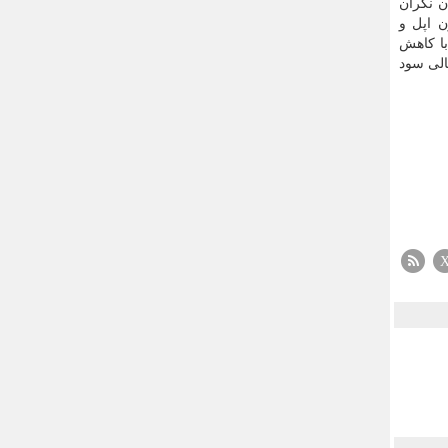
ن نگران
ن اپل و
با كاهش
الی سود