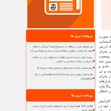
پربیننده ترین ها
به صورت
ستثنایی
می خواهید وزیر ارتباطات را استیضاح کنید؟ این کار را انجام
اد ارزش
دهید اما دولت در مقابل استفاده مردم از اینترنت کوتاه نمی آید
ی بحران
وع شد - نشان دهنده وضعیت
روایت دختر سردار حسینی مطلق از دو شهادت پدر از برگشت
از مرگ در جنگ تا شناسایی با انگشتر
سال ۲۰۰۸ خطرات بسیاری در كمین چند
 عادی و
پیام تسلیت عارف به مدیرعامل صندوق ضمانت سپرده ها
یت و بی
خط و نشان نبویان برای تیم مذاکره کننده مطالبه گری را رها
ر بحران
نخواهیم کرد
مریكا قویتر از بحران سال ۲۰۰۸ بوده است و بازارهای
كا وارد
 انتظار
پربحث ترین ها
 افزایش
فعالیت 124 فقره حساب ارزی سازمانهای دولتی خارج از حساب
 خود در
واحد خزانه
بازار سهام