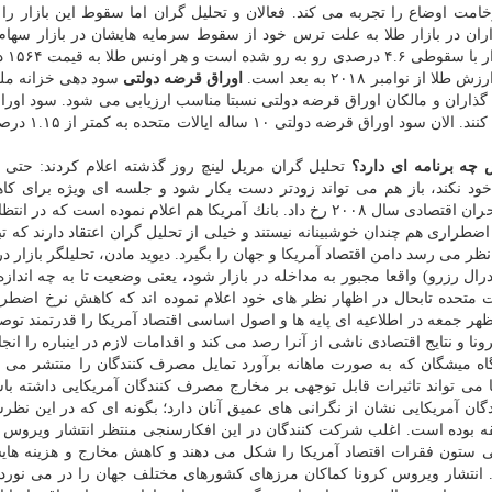
امت اوضاع را تجربه می كند. فعالان و تحلیل گران اما سقوط این بازار را
ران در بازار طلا به علت ترس خود از سقوط سرمایه هایشان در بازار سهام
امبر ۲۰۱۸ به بعد است.
اوراق قرضه دولتی
سود دهی خزانه ملی
گذاران و مالكان اوراق قرضه دولتی نسبتا مناسب ارزیابی می شود. سود اور
و قیمت آنها در مسیری خلاف یكدیگر و متفاوت حركت
 چه برنامه ای دارد؟
تحلیل گران مریل لینچ روز گذشته اعلام كردند: حتی ا
د نكند، باز هم می تواند زودتر دست بكار شود و جلسه ای ویژه برای ك
اضطراری برپا كند. آخرین كاهش نرخ اضطراری در خلال بحران اقتصادی سال ۲۰۰۸ رخ داد. بانك آمریكا هم اعلام نموده است 
طراری هم چندان خوشبینانه نیستند و خیلی از تحلیل گران اعتقاد دارند كه تب
 نظر می رسد دامن اقتصاد آمریكا و جهان را بگیرد. دیوید مادن، تحلیلگر بازار 
 رزرو) واقعا مجبور به مداخله در بازار شود، یعنی وضعیت تا به چه اندازه
متحده تابحال در اظهار نظر های خود اعلام نموده اند كه كاهش نرخ اضطرا
ر جمعه در اطلاعیه ای پایه ها و اصول اساسی اقتصاد آمریكا را قدرتمند توص
 نتایج اقتصادی ناشی از آنرا رصد می كند و اقدامات لازم در اینباره را انجا
ه میشگان كه به صورت ماهانه برآورد تمایل مصرف كنندگان را منتشر می ك
می تواند تاثیرات قابل توجهی بر مخارج مصرف كنندگان آمریكایی داشته باشد
گان آمریكایی نشان از نگرانی های عمیق آنان دارد؛ بگونه ای كه در این نظر
 از مارس سال ۲۰۱۸ تابحال بی سابقه بوده است. اغلب شركت كنندگان در این افكارسنجی منتظر انتشار ویرو
 ستون فقرات اقتصاد آمریكا را شكل می دهند و كاهش مخارج و هزینه ها
. انتشار ویروس كرونا كماكان مرزهای كشورهای مختلف جهان را در می نوردد