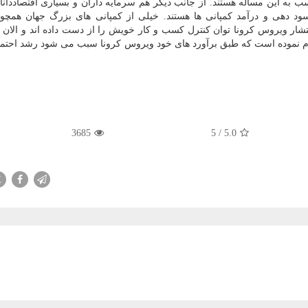
ه این مساله هستند. از جانب دیگر هم سرمایه داران و بسیاری اقتصاددانا
ود دهی و درآمد كمپانی ها هستند. خیلی از كمپانی های بزرگ جهان همچو
تشار ویروس كرونا توان كنترل كسب و كار خویش را از دست داده اند و الان 
لام نموده است كه طبق برآورد های خود ویروس كرونا سبب می شود رشد احتم
3685
5
/
5.0
X