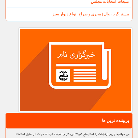
تبلیغات انتخابات مجلس
مستر گرین وال | مجری و طراح انواع دیوار سبز
پربیننده ترین ها
می خواهید وزیر ارتباطات را استیضاح کنید؟ این کار را انجام دهید اما دولت در مقابل استفاده