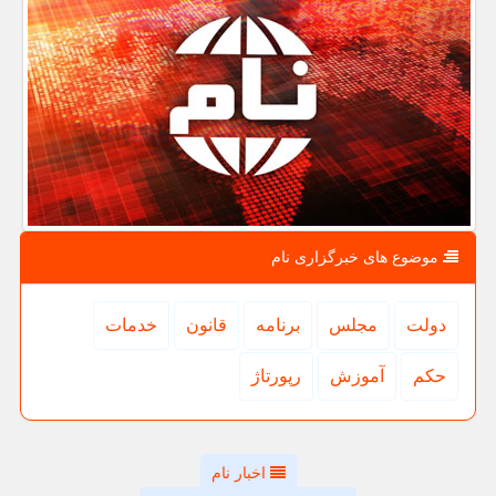
موضوع های خبرگزاری نام
دولت
مجلس
برنامه
قانون
خدمات
حكم
آموزش
رپورتاژ
اخبار نام