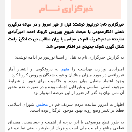
خبرگزاری نام: نورنیوز نوشت: قبل از ظهر امروز و در میانه درگیری
ذهنی افكارعمومی با مبحث شیوع ویروس كرونا، احمد امیرآبادی
نماینده مردم شریف قم در مجلس با بیان مطالبی حیرت انگیز باعث
شكل گیری شوك جدیدی در افكار عمومی شد.
به گزارش خبرگزاری نام به نقل از ایسنا نورنیوز در ادامه نوشت:
امیرآبادی وزارت بهداشت را
متهم
به دروغگویی و انتشار آمار
غیرواقعی در مورد میزان مبتلایان و فوت شدگان ویروس كرونا كرد.
وجود اعتماد متقابل میان مردم و حاكمیت برای عبور از شرایط
موجود، اصلی اساسی و غیرقابل اجتناب بوده و در صورت عدم تحقق
آن نمی توان به گذر كم ضرر از این عرصه امیدوار بود.
اظهارات امروز نماینده مردم شریف قم در
مجلس
شورای اسلامی
قطعا بر تغییر وضع روبه بهبود موجود اثرگذار بوده است.
به طور قطع موضوعی با این درجه از اهمیت و حساسیت، مصداق
قطعی منافع و امنیت ملی است و هریك از طرفین، یعنی نماینده قم