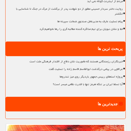
مردم از اینترنت کوتاه نمی آید
روایت دختر سردار حسینی مطلق از دو شهادت پدر از برگشت از مرگ در جنگ تا شناسایی با
انگشتر
پیام تسلیت عارف به مدیرعامل صندوق ضمانت سپرده ها
خط و نشان نبویان برای تیم مذاکره کننده مطالبه گری را رها نخواهیم کرد
پربحث ترین ها
خبرنگاران رزمندگانی هستند که مأموریت شان دفاع از اقتدار فرهنگی ملت است
عراقچی در پیامی درگذشت ابوالقاسم قاسم زاده را تسلیت گفت
پروژه استعفای رییس جمهور باردیگر روی میز تندروها
آیا تسلط ایران بر تنگه هرمز تنها با قدرت نظامی میسر است؟
جدیدترین ها