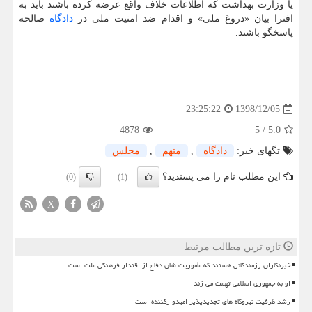
یا وزارت بهداشت كه اطلاعات خلاف واقع عرضه كرده باشند باید به
افترا بیان «دروغ ملی» و اقدام ضد امنیت ملی در
دادگاه
صالحه
پاسخگو باشند.
1398/12/05
23:25:22
4878
5
/
5.0
تگهای خبر:
دادگاه
,
متهم
,
مجلس
این مطلب نام را می پسندید؟
(0)
(1)
X
تازه ترین مطالب مرتبط
خبرنگاران رزمندگانی هستند که مأموریت شان دفاع از اقتدار فرهنگی ملت است
او به جمهوری اسلامی تهمت می زند
رشد ظرفیت نیروگاه های تجدیدپذیر امیدوارکننده است