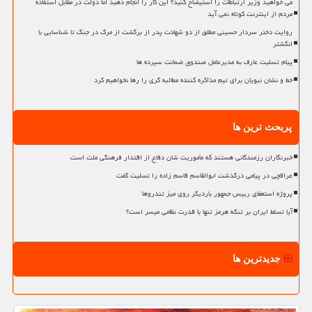
می خواهید وزیر ارتباطات را استیضاح کنید؟ این کار را انجام دهید اما دولت در مقابل استفاده
مردم از اینترنت کوتاه نمی آید
روایت دختر سردار حسینی مطلق از دو شهادت پدر از برگشت از مرگ در جنگ تا شناسایی با
انگشتر
پیام تسلیت عارف به مدیرعامل صندوق ضمانت سپرده ها
خط و نشان نبویان برای تیم مذاکره کننده مطالبه گری را رها نخواهیم کرد
پربحث ترین ها
خبرنگاران رزمندگانی هستند که مأموریت شان دفاع از اقتدار فرهنگی ملت است
عراقچی در پیامی درگذشت ابوالقاسم قاسم زاده را تسلیت گفت
پروژه استعفای رییس جمهور باردیگر روی میز تندروها
آیا تسلط ایران بر تنگه هرمز تنها با قدرت نظامی میسر است؟
جدیدترین ها