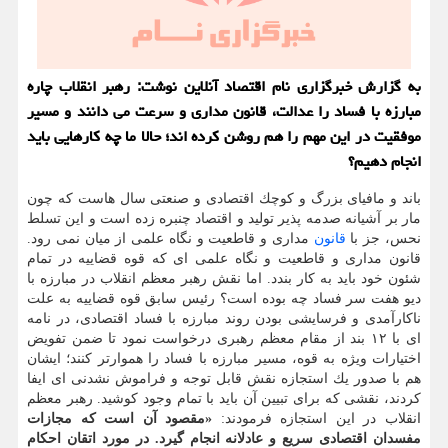
به گزارش خبرگزاری نام اقتصاد آنلاین نوشت: رهبر انقلاب چاره
مبارزه با فساد را عدالت، قانون مداری و سرعت می دانند و مسیر
موفقیت در این مهم را هم روشن كرده اند؛ حالا ما چه كارهایی باید
انجام دهیم؟
باند و مافیای بزرگ و كوچك اقتصادی و صنعتی سال هاست كه چون
مار بر آشیانه صدمه پذیر تولید و اقتصاد چنبره زده است و این تسلط
نحس، جز با
قانون
مداری و قاطعیت و نگاه علمی از میان نمی رود.
قانون مداری و قاطعیت و نگاه علمی ای كه قوه قضاییه در تمام
شئون خود باید به كار بندد. اما نقش رهبر معظم انقلاب در مبارزه با
دیو هفت سر فساد چه بوده است؟ رئیس سابق قوه قضاییه به علت
ناكارآمدی و فرسایشی بودن روند مبارزه با فساد اقتصادی، در نامه
ای با ۱۲ بند از مقام معظم رهبری درخواست نمود تا ضمن تفویض
اختیارات ویژه به قوه، مسیر مبارزه با فساد را هموارتر كنند؛ ایشان
هم با صدور یك استجازه نقش قابل توجه و فراموش نشدنی ای ایفا
كردند، نقشی كه برای تبیین آن باید با تمام وجود كوشید. رهبر معظم
انقلاب در این استجازه فرمودند:
«مقصود آن است كه مجازات
مفسدان اقتصادی سریع و عادلانه انجام گیرد. در مورد اتقان احكام