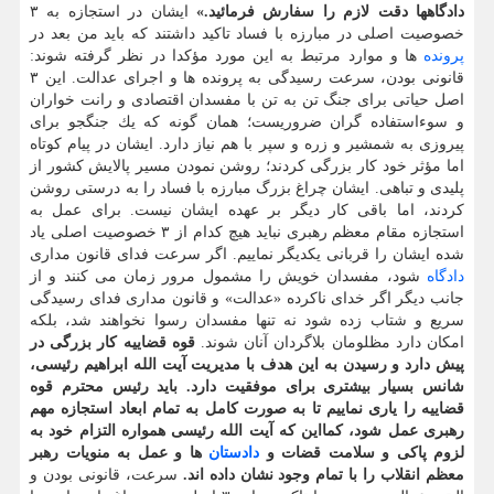
دادگاهها دقت لازم را سفارش فرمائید.»
ایشان در استجازه به ۳
خصوصیت اصلی در مبارزه با فساد تاكید داشتند كه باید من بعد در
پرونده
ها و موارد مرتبط به این مورد مؤكدا در نظر گرفته شوند:
قانونی بودن، سرعت رسیدگی به پرونده ها و اجرای عدالت. این ۳
اصل حیاتی برای جنگ تن به تن با مفسدان اقتصادی و رانت خواران
و سوءاستفاده گران ضروریست؛ همان گونه كه یك جنگجو برای
پیروزی به شمشیر و زره و سپر با هم نیاز دارد. ایشان در پیام كوتاه
اما مؤثر خود كار بزرگی كردند؛ روشن نمودن مسیر پالایش كشور از
پلیدی و تباهی. ایشان چراغ بزرگ مبارزه با فساد را به درستی روشن
كردند، اما باقی كار دیگر بر عهده ایشان نیست. برای عمل به
استجازه مقام معظم رهبری نباید هیچ كدام از ۳ خصوصیت اصلی یاد
شده ایشان را قربانی یكدیگر نماییم. اگر سرعت فدای قانون مداری
دادگاه
شود، مفسدان خویش را مشمول مرور زمان می كنند و از
جانب دیگر اگر خدای ناكرده «عدالت» و قانون مداری فدای رسیدگی
سریع و شتاب زده شود نه تنها مفسدان رسوا نخواهند شد، بلكه
امكان دارد مظلومان بلاگردان آنان شوند.
قوه قضاییه كار بزرگی در
پیش دارد و رسیدن به این هدف با مدیریت آیت الله ابراهیم رئیسی،
شانس بسیار بیشتری برای موفقیت دارد. باید رئیس محترم قوه
قضاییه را یاری نماییم تا به صورت كامل به تمام ابعاد استجازه مهم
رهبری عمل شود، كمااین كه آیت الله رئیسی همواره التزام خود به
لزوم پاكی و سلامت قضات و
دادستان
ها و عمل به منویات رهبر
معظم انقلاب را با تمام وجود نشان داده اند.
سرعت، قانونی بودن و