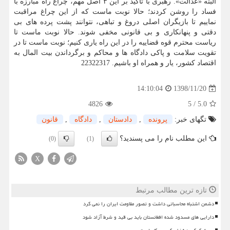
البته «عدالت». رهبری با تاكید بر این ۳ اصل مهم، چراغ راه مبارزه با
فساد را روشن كردند؛ حالا نوبت ماست كه از این چراغ مراقبت
نماییم تا بازیگران اصلی دروغ و تباهی، نتوانند پشت پرده های بی
دقتی و پنهانكاری و بی قانونی مخفی شوند. حالا نوبت ماست تا
ریاست محترم قوه قضاییه را در این راه یاری كنیم؛ نوبت ماست تا در
تقویت سلامت و پاكی دادگاه ها و محاكم و برگرداندن بیت المال به
اقتصاد كشور، یار و همراه او باشیم. 22322317
1398/11/20
14:10:04
4826
5
/
5.0
تگهای خبر:
پرونده
,
دادستان
,
دادگاه
,
قانون
این مطلب نام را می پسندید؟
(0)
(1)
X
تازه ترین مطالب مرتبط
دشمن اشتباه محاسباتی داشت و تصور مقاومت ایران را نمی کرد
دارایی های مسدود شده افغانستان باید بی قید و شرط آزاد شود