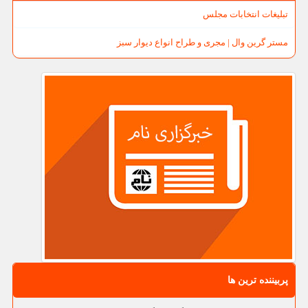
تبلیغات انتخابات مجلس
مستر گرین وال | مجری و طراح انواع دیوار سبز
پربیننده ترین ها