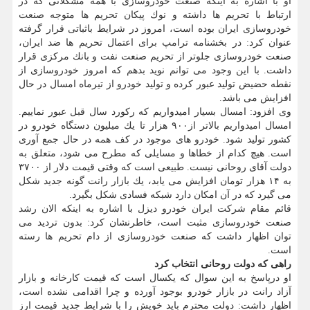
او با اشاره به اینكه صنعت خودروسازی با همه مشكلاتی كه در
ارتباط با تحریم ها داشته و نوك پیكان تحریم ها متوجه صنعت
خودروسازی ایران بوده است، امروز در شرایط باثباتی قرار گرفته
عنوان كرد: در بخشنامه ترامپ برای اعتمال تحریم ها ضد ایران،
صنعت خودروسازی جلوتر از تحریم صنعت نفت و بانك مركزی قرار
داشت. با این وجود می توانم نوید بدهم كه امروز خودروسازی از
نقطه حضیض تولید عبور كرده و تولید خودرو از تیرماه امسال در حال
افزایش می باشد.
وی افزود: امسال بسیار امیدواریم كه ركورد سال قبل عبور نماییم.
امسال امیدواریم بالاتر از۹۰۰ هزار تا یك میلیون دستگاه خودرو در
كشور تولید شود. خودرو های موجود در كف همه در حال جمع آوری
است. هیچ كدام از خطاها و مسایلی كه مطرح می شود، متعلق به
دولت آقای روحانی نیست. طبیعی است كه وقتی قیمت دلار از ۳۷۰۰
به ۱۴ هزار تومان افزایش می یابد، یك بازار رانت گونه جدید شكل
می گیرد كه در آن امكان دارد شبكه فسادی شكل بگیرد.
قائم مقام شركت ایران خودرو دیزل با اشاره به اینكه الان رشد
صنعت خودروسازی مثبت است، خاطرنشان كرد: بدون تردید می
توان اظهار داشت كه صنعت خودروسازی از دام تحریم ها رسته
است.
راهی كه دولت روحانی انتخاب كرد
او درپاسخ به این سوال كه یكسال است كه قیمت كارخانه و بازار
آزاد رانت در بازار خودرو بوجود آورده و چرا اقدامی نشده است،
اظهار داشت: دولت محترم باید خویش را با شرایط جدید قیمت ارز