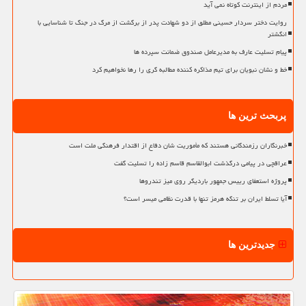
مردم از اینترنت کوتاه نمی آید
روایت دختر سردار حسینی مطلق از دو شهادت پدر از برگشت از مرگ در جنگ تا شناسایی با
انگشتر
پیام تسلیت عارف به مدیرعامل صندوق ضمانت سپرده ها
خط و نشان نبویان برای تیم مذاکره کننده مطالبه گری را رها نخواهیم کرد
پربحث ترین ها
خبرنگاران رزمندگانی هستند که مأموریت شان دفاع از اقتدار فرهنگی ملت است
عراقچی در پیامی درگذشت ابوالقاسم قاسم زاده را تسلیت گفت
پروژه استعفای رییس جمهور باردیگر روی میز تندروها
آیا تسلط ایران بر تنگه هرمز تنها با قدرت نظامی میسر است؟
جدیدترین ها