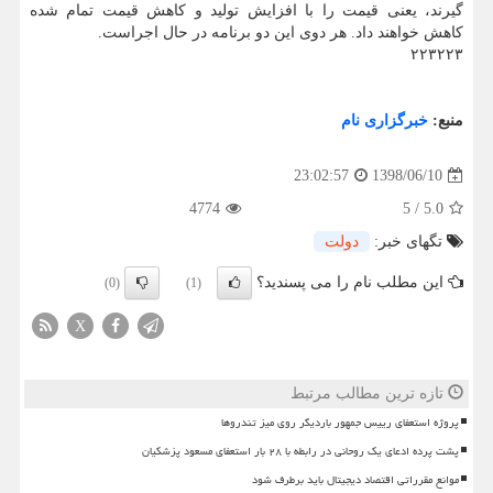
گیرند، یعنی قیمت را با افزایش تولید و كاهش قیمت تمام شده
كاهش خواهند داد. هر دوی این دو برنامه در حال اجراست.
۲۲۳۲۲۳
منبع:
خبرگزاری نام
1398/06/10
23:02:57
4774
5
/
5.0
تگهای خبر:
دولت
این مطلب نام را می پسندید؟
(0)
(1)
X
تازه ترین مطالب مرتبط
پروژه استعفای رییس جمهور باردیگر روی میز تندروها
پشت پرده ادعای یک روحانی در رابطه با ۲۸ بار استعفای مسعود پزشکیان
موانع مقرراتی اقتصاد دیجیتال باید برطرف شود