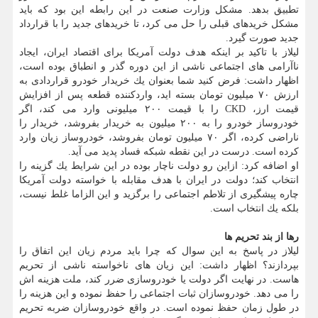
تطبیق بدهد. مشكل وزارت صنعت در این رابطه این بود كه باید
مشكل خریدهای قبلی را حل می كرد، تا خریدهای جدید را با قرارداد
جدید صورت گیرد.
لیلاز با تاكید بر اینكه هدف دولت آمریكا برای اقتصاد ایران، ایجاد
ناآرامی های اجتماعی ناشی از این دوره گذر و انطباق بوده است،
اظهار داشت: فرض كنید شما بعنوان یك خریدار خودرو قراردادی به
ارزش ۷۰ میلیون تومان بسته اید، واردكننده قطعه پس از افزایش
قیمت ارز، CKD را با قیمت ۲۰۰ میلیونی وارد می كند، اگر
خودروساز خودرو را به ۲۰۰ میلیون به خریدار بفروشد، خریدار را
ناراضی كرده، اگر ۷۰ میلیون تومان بفروشد، خودروساز زیان وارد
كرده است. درست در این نقطه شبكه فساد پدید می آید.
او اضافه كرد: ازاین رو دولت ناچار بوده در این شرایط یك گزینه را
انتخاب كند؛ دولت در ایران با هدف مقابله با خواسته دولت آمریكا
چاره پیشگیری از تلاطم اجتماعی را برگزید و این الزاما غلط نیست،
بلكه یك انتخاب است.
رها از بند تحریم ها
لیلاز در پاسخ به این سوال كه چرا باید مردم زیان این اتفاق را
بپردازند؟ اظهار داشت: این زیان های ناخواسته ناشی از تحریم
هاست. در نهایت اگر دولت یا خودروسازی ضرر كند، ملت هزینه اش
را می دهد. خودروسازان ثبات اجتماعی را حفظ نموده و این هزینه را
در طول زمان حفظ نموده است. در واقع خودروسازان ضربه تحریم