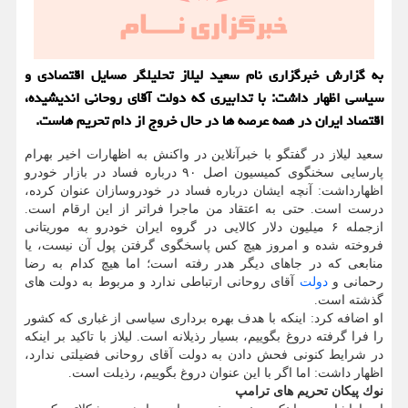
به گزارش خبرگزاری نام سعید لیلاز تحلیلگر مسایل اقتصادی و
سیاسی اظهار داشت: با تدابیری كه دولت آقای روحانی اندیشیده،
اقتصاد ایران در همه عرصه ها در حال خروج از دام تحریم هاست.
سعید لیلاز در گفتگو با خبرآنلاین در واكنش به اظهارات اخیر بهرام
پارسایی سخنگوی كمیسیون اصل ۹۰ درباره فساد در بازار خودرو
اظهارداشت: آنچه ایشان درباره فساد در خودروسازان عنوان كرده،
درست است. حتی به اعتقاد من ماجرا فراتر از این ارقام است.
ازجمله ۶ میلیون دلار كالایی در گروه ایران خودرو به موریتانی
فروخته شده و امروز هیچ كس پاسخگوی گرفتن پول آن نیست، یا
منابعی كه در جاهای دیگر هدر رفته است؛ اما هیچ كدام به رضا
رحمانی و
دولت
آقای روحانی ارتباطی ندارد و مربوط به دولت های
گذشته است.
او اضافه كرد: اینكه با هدف بهره برداری سیاسی از غباری كه كشور
را فرا گرفته دروغ بگوییم، بسیار رذیلانه است. لیلاز با تاكید بر اینكه
در شرایط كنونی فحش دادن به دولت آقای روحانی فضیلتی ندارد،
اظهار داشت: اما اگر با این عنوان دروغ بگوییم، رذیلت است.
نوك پیكان تحریم های ترامپ