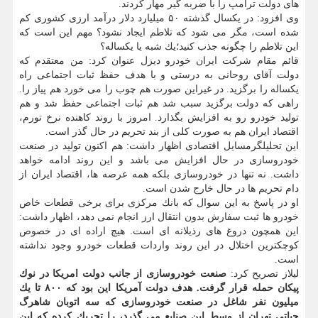
های دولت ترامپ را با ضربه گیر مهار كردند.
وی افزود: در یكسال گذشته ۵۰ میلیارد دلار درآمد ارزی كشوری كم
شده است، مگر می شود كه تلاطم ایجاد نشود؟ مهم این است كه
این تلاطم را چگونه جذب كنید؛یك شبه یا یكساله؟
قائم مقام شركت ایران خودرو دیزل عنوان كرد: من معتقدم كه
دولت آقای روحانی به درستی و با هدف حفظ ثبات اجتماعی راه
یكساله را برگزید. در غیراین صورت هم چوب را می خورد هم پیاز را.
راهی كه دولت برگزید سبب شد هم ثبات اجتماعی حفظ شد و هم
تولید خودرو رو به افزایش بگذارد. امروز با روند كاهنده نرخ تورم،
اقتصاد ایران هم به صورت كلی از بند تحریم در حال گذر است.
این تحلیلگرمسایل اقتصادی اظهار داشت: هم اكنون تولید در صنعت
خودروسازی در حال افزایش می باشد و این روند ادامه خواهد
داشت. نه تنها در خودروسازی بلكه همه عرصه ها، اقتصاد ایران از
دام تحریم ها در حال خارج شدن است.
او در پاسخ به این سوال كه بانك مركزی برای برخی قطعات خاص
خودرو ها ثبت سفارش بدون انتقال ارز انجام نمی دهد، اظهار داشت:
این همچون دروغ های رذیلانه ای است. هیچ اراده ای در خصوص
كوچكترین اختلال در این روند واردات قطعات خودرو وجود نداشته
است.
لیلاز تصریح كرد:
صنعت خودروسازی از جانب دولت امریكا در نوك
پیكان حمله قرار گرفت. هدف دولت آمریكا این بود كه ۸۰۰ تا یك
میلیون نفر شاغل در صنعت خودروسازی كه سه اتوبان شاهرگ
حیاتی تهران از وسط این صنایع می گذرد، را تحریك كرده كه این