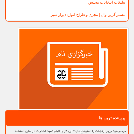
تبلیغات انتخابات مجلس
مستر گرین وال | مجری و طراح انواع دیوار سبز
پربیننده ترین ها
می خواهید وزیر ارتباطات را استیضاح کنید؟ این کار را انجام دهید اما دولت در مقابل استفاده