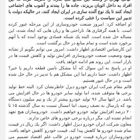
افراد به داخل اتوبان بریزند، جاده ها را ببندند و آشوب های اجتماعی
ایجاد كنند تا یك نوع آلنده سازی در ایران ایجاد كنند، در حالیكه دولت با
تدبیر این سیاست را خنثی كرده است.
او اضافه كرد: امروز صنعت خودروسازی از این مرحله عبور كرده
است. با همه گرفتاری ها، ناراحتی ها و زیان هایی كه ایجاد شده، این
مساله حل شده است. البته یك شبكه فسادی بوجود آمده كه با آنهم
برخورد شده است و تمام منابع در حال برگشت است.
این كارشناس اقتصادی اظهار داشت: امروز می توانم بگویم از نشانه
بهبود وضعیت صنعت خودروسازی افزایش تولید و كاهش قیمت ها در
بازار است. این روند هم ادامه خواهد یافت.
او در پاسخ به این سوال كه آیا مشكل تامین قطعه داریم یا خیر؟
اظهار داشت: حتما داریم اما این مشكل هم با تدبیر در حال حل شده
است و در حال عبور هستیم.
قائم مقام شركت ایران خودرو دیزل خاطرنشان كرد: البته خط تولید
برخی ها متوقف شده، اما تولید سایر خودرو ها در حال افزایش می
باشد. در انتها سال ۹۶ تولید خودرو بیشتر از یك و نیم میلیون دستگاه
بود كه پارسال به نصف رسید، اما امسال نسبت به سال گذشته ۱۵ تا
۲۰ درصد افزایش تولید خودرو خواهیم داشت. خودروسازان هیچ تعهد
انجام نشده ای، مگر درباره برخی خودرو های خاص ندارند.
معاون شركت ایران خودرو دیزل اظهار داشت: اگر یك ریال در قیمت
تمام شده خودرو ها كاهش پیدا كند، قیمت خودرو كاهش خواهد یافت.
خودروسازان درباره قیمت خودرو در قالب علم اقتصاد تصمیم می