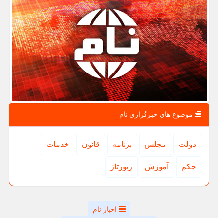
موضوع های خبرگزاری نام
دولت
مجلس
برنامه
قانون
خدمات
حكم
آموزش
رپورتاژ
اخبار نام