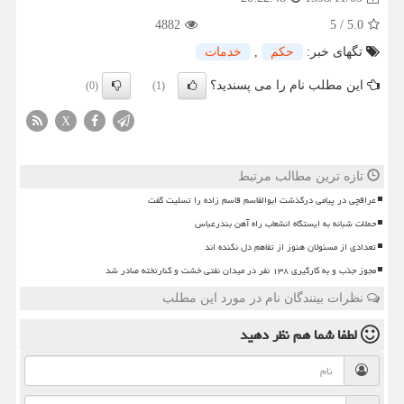
4882
5
/
5.0
تگهای خبر:
حكم
,
خدمات
این مطلب نام را می پسندید؟
(0)
(1)
X
تازه ترین مطالب مرتبط
عراقچی در پیامی درگذشت ابوالقاسم قاسم زاده را تسلیت گفت
حملات شبانه به ایستگاه انشعاب راه آهن بندرعباس
تعدادی از مسئولان هنوز از تفاهم دل نکنده اند
مجوز جذب و به کارگیری ۱۳۸ نفر در میدان نفتی خشت و کنارتخته صادر شد
نظرات بینندگان نام در مورد این مطلب
لطفا شما هم
نظر دهید