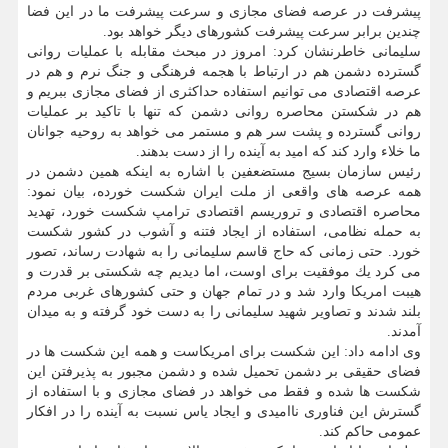
پیشرفت در عرصه فضای مجازی و سرعت پیشرفت ما در این فضا
چندین برابر سرعت پیشرفت كشورهای دیگر خواهد بود.
سلیمانی خاطرنشان كرد: امروز در مبحث مقابله با عملیات روانی
گسترده دشمن هم در ارتباط با هجمه فرهنگی و جنگ نرم و هم در
عرصه اقتصادی می توانیم استفاده حداكثری از فضای مجازی ببریم و
هم در شكستن محاصره روانی دشمن كه تنها با تاكید بر عملیات
روانی گسترده و پشت سر هم و مستمر می خواهد به روحیه جوانان
ما خلاء وارد كند كه امید به آینده را از دست بدهند.
رئیس سازمان بسیج مستضعفین با اشاره به اینكه همین دشمن در
همه عرصه های واقعی از ملت ایران شكست خورده، بیان نمود:
محاصره اقتصادی و تروریسم اقتصادی ترامپ شكست خورد، تهدید
به حمله نظامی، استفاده از ایجاد فتنه و آشوب در كشور شكست
خورد. حتی زمانی كه حاج قاسم سلیمانی را به شهادت رساند، تصور
می كرد یك موفقیت برای اوست، اما دیدیم چه شكستی بر قدرت و
هیبت امریكا وارد شد و در تمام جهان و حتی كشورهای غربی مردم
بلند شدند و تصاویر شهید سلیمانی را به دست خود گرفته و به میدان
آمدند.
وی ادامه داد: این شكست برای امریكاست و همه این شكست ها در
فضای حقیقی بر دشمن تحمیل شده و دشمن مجبور به پذیرفتن این
شكست ها شده و فقط می خواهد در فضای مجازی و با استفاده از
گسترش این فناوری ناامیدی و ایجاد یاس نسبت به آینده را در افكار
عمومی حاكم كند.