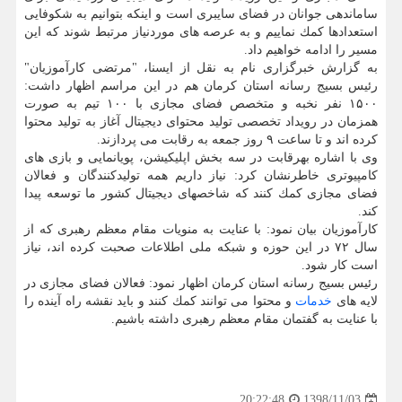
ساماندهی جوانان در فضای سایبری است و اینكه بتوانیم به شكوفایی
استعدادها كمك نماییم و به عرصه های موردنیاز مرتبط شوند كه این
مسیر را ادامه خواهیم داد.
به گزارش خبرگزاری نام به نقل از ایسنا، "مرتضی كارآموزیان"
رئیس بسیج رسانه استان كرمان هم در این مراسم اظهار داشت:
۱۵۰۰ نفر نخبه و متخصص فضای مجازی با ۱۰۰ تیم به صورت
همزمان در رویداد تخصصی تولید محتوای دیجیتال آغاز به تولید محتوا
كرده اند و تا ساعت ۹ روز جمعه به رقابت می پردازند.
وی با اشاره بهرقابت در سه بخش اپلیكیشن، پویانمایی و بازی های
كامپیوتری خاطرنشان كرد: نیاز داریم همه تولیدكنندگان و فعالان
فضای مجازی كمك كنند كه شاخصهای دیجیتال كشور ما توسعه پیدا
كند.
كارآموزیان بیان نمود: با عنایت به منویات مقام معظم رهبری كه از
سال ۷۲ در این حوزه و شبكه ملی اطلاعات صحبت كرده اند، نیاز
است كار شود.
رئیس بسیج رسانه استان كرمان اظهار نمود: فعالان فضای مجازی در
لایه های
خدمات
و محتوا می توانند كمك كنند و باید نقشه راه آینده را
با عنایت به گفتمان مقام معظم رهبری داشته باشیم.
1398/11/03
20:22:48