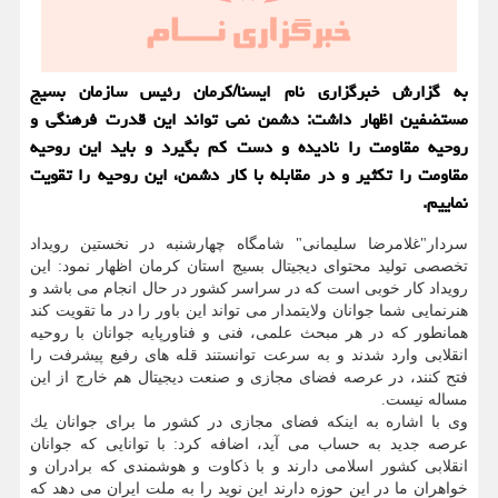
به گزارش خبرگزاری نام ایسنا/كرمان رئیس سازمان بسیج
مستضفین اظهار داشت: دشمن نمی تواند این قدرت فرهنگی و
روحیه مقاومت را نادیده و دست كم بگیرد و باید این روحیه
مقاومت را تكثیر و در مقابله با كار دشمن، این روحیه را تقویت
نماییم.
سردار"غلامرضا سلیمانی" شامگاه چهارشنبه در نخستین رویداد
تخصصی تولید محتوای دیجیتال بسیج استان كرمان اظهار نمود: این
رویداد كار خوبی است كه در سراسر كشور در حال انجام می باشد و
هنرنمایی شما جوانان ولایتمدار می تواند این باور را در ما تقویت كند
همانطور كه در هر مبحث علمی، فنی و فناورپایه جوانان با روحیه
انقلابی وارد شدند و به سرعت توانستند قله های رفیع پیشرفت را
فتح كنند، در عرصه فضای مجازی و صنعت دیجیتال هم خارج از این
مساله نیست.
وی با اشاره به اینكه فضای مجازی در كشور ما برای جوانان یك
عرصه جدید به حساب می آید، اضافه كرد: با توانایی كه جوانان
انقلابی كشور اسلامی دارند و با ذكاوت و هوشمندی كه برادران و
خواهران ما در این حوزه دارند این نوید را به ملت ایران می دهد كه