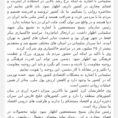
سلیمانی با اشاره به اینكه نرخ رشد بالایی در استفاده از اینترنت و
فضای مجازی در كشور داریم، اظهار نمود: باید تلاش نماییم این
محاصره روانی را بشكنیم. ما یك كشور ثروتمند و قدرتمند هستیم و
مردم ما با مردمی عزت و شرافت هستند و كمتر ملتی مانند ایران در
دنیا هستند و در واقع می توان گفت ملت ایران در دنیا مشابه ندارد.
رئیس سازمان بسیج مستضعفین با اشاره به تشییع پیكر شهید
سلیمانی اظهار داشت: در ارتحال امام(ره)، مراسم خاكسپاری پیكر
فقط در شهر تهران بود و جمعیت سایر استان های كشور به تهران
آمدند. اما سردار سلیمانی در استان های مختلف تشییع شد و معتقدیم
بیشتر از ۲۵ میلیون نفر در مراسم خاكسپاری وی شركت كردند.
وی با تاكید بر اینكه این حضور مردم یك پیروزی بزرگ و عظمت
فرهنگی بود اظهار نمود: دشمن نمی تواند این قدرت فرهنگی و
روحیه مقاومت را نادیده و دست كم بگیرد و باید این روحیه مقاومت
را تكثیر و در مقابله با كار دشمن، این روحیه را تقویت نماییم.
سلیمانی با اشاره به مشكلات اقتصادی كشور بیان نمود: عمده تورمی
كه در كشور ما وجود دارد و كاهش ارزش پول ملی، متاثر از همین
عملیات روانی دشمن است.
وی خاطرنشان كرد: كشور ما بالاترین میزان ذخیره ارزی در میان
كشورهای منطقه را دارد و حتی كشورهای خلیج فارس این میزان
ذخیره ارزی و اقتصاد مستحكم را ندارند و ظرفیت های درونی اقتصاد
ما بسیار زیاد است.
رئیس سازمان بسیج مستضعفین اظهار نمود: تولید محصولات در
فضای مجازی و این رویداد تولید محتوای دیجیتال رزمایشی برای