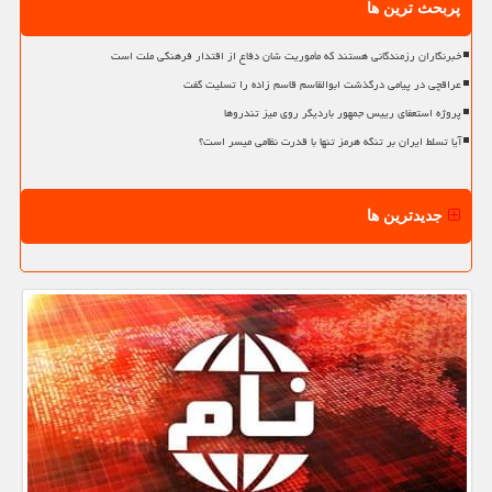
پربحث ترین ها
خبرنگاران رزمندگانی هستند که مأموریت شان دفاع از اقتدار فرهنگی ملت است
عراقچی در پیامی درگذشت ابوالقاسم قاسم زاده را تسلیت گفت
پروژه استعفای رییس جمهور باردیگر روی میز تندروها
آیا تسلط ایران بر تنگه هرمز تنها با قدرت نظامی میسر است؟
جدیدترین ها