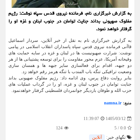
به گزارش خبرگزاری نام، فرمانده نیروی قدس سپاه نوشت: رژیم
مفلوک صهیونی بداند جنایت توامان در جنوب لبنان و غزه او را
گرفتار خواهد نمود.
به گزارش خبرگزاری نام به نقل از خبر آنلاین، سردار اسماعیل
قاآنی فرمانده نیروی قدس سپاه پاسداران انقلاب اسلامی در پیامی
نوشت: شرارت صهیونیست ها در لبنان و غزه در سایه حمایت های
وقیحانه آمریکا، عزم محور مقاومت را برای توسعه پشتیبانی ها از هر
دو جبهه، اقدام برای فعالسازی سایر جبهه ها و همسان سازی
وضعیت ترافیکی تنگه باب المندب با تنگه هرمز رقم خواهد زد.
بنابر روایت دفاع پرس، وی ادامه داد: رژیم مفلوک صهیونی بداند
جنایت توامان در جنوب لبنان و غزه، او را در گرداب عملیات های
حزب الله و طوفان باردیگر جوانمردان فلسطینی گرفتار خواهدنمود.
منبع:
namna.ir
1405/03/12
11:39:07
124
5
/
0.0
تگهای خبر:
آنلاین