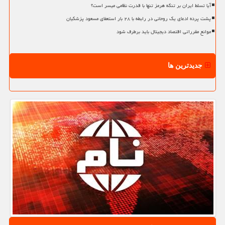
آیا تسلط ایران بر تنگه هرمز تنها با قدرت نظامی میسر است؟
پشت پرده ادعای یک روحانی در رابطه با ۲۸ بار استعفای مسعود پزشکیان
موانع مقرراتی اقتصاد دیجیتال باید برطرف شود
جدیدترین ها