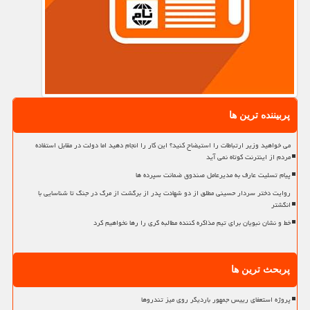
پربیننده ترین ها
می خواهید وزیر ارتباطات را استیضاح کنید؟ این کار را انجام دهید اما دولت در مقابل استفاده
مردم از اینترنت کوتاه نمی آید
پیام تسلیت عارف به مدیرعامل صندوق ضمانت سپرده ها
روایت دختر سردار حسینی مطلق از دو شهادت پدر از برگشت از مرگ در جنگ تا شناسایی با
انگشتر
خط و نشان نبویان برای تیم مذاکره کننده مطالبه گری را رها نخواهیم کرد
پربحث ترین ها
پروژه استعفای رییس جمهور باردیگر روی میز تندروها