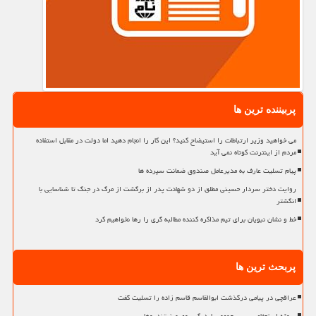
پربیننده ترین ها
می خواهید وزیر ارتباطات را استیضاح کنید؟ این کار را انجام دهید اما دولت در مقابل استفاده
مردم از اینترنت کوتاه نمی آید
پیام تسلیت عارف به مدیرعامل صندوق ضمانت سپرده ها
روایت دختر سردار حسینی مطلق از دو شهادت پدر از برگشت از مرگ در جنگ تا شناسایی با
انگشتر
خط و نشان نبویان برای تیم مذاکره کننده مطالبه گری را رها نخواهیم کرد
پربحث ترین ها
عراقچی در پیامی درگذشت ابوالقاسم قاسم زاده را تسلیت گفت