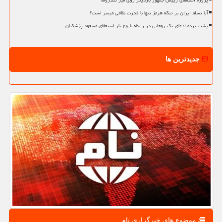
پروژه استعفای رییس جمهور باردیگر روی میز تندروها
آیا تسلط ایران بر تنگه هرمز تنها با قدرت نظامی میسر است؟
پشت پرده ادعای یک روحانی در رابطه با ۲۸ بار استعفای مسعود پزشکیان
جدیدترین ها
موضوع های خبرگزاری نام