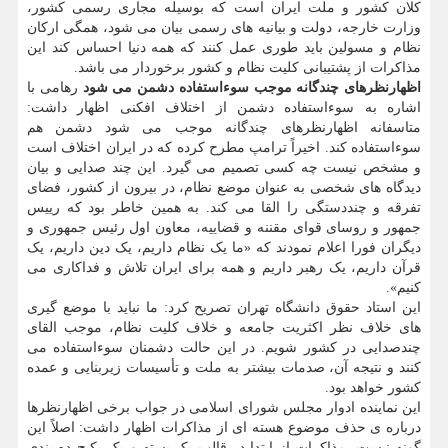
کلان کشور و ملت ایران است که بوسیله مجاری رسمی کشور،
وزارت خارجه، دولت و بیانیه های رسمی بیان می شود، همگی ارکان
نظام و مسولین باید طوری عمل کنند که همه دنیا احساس کند این
مذاکرات از پشتیبانی کلیت نظام و کشور برخوردار می باشد.
اظهارنظرهای چندگانه موجب سوءاستفاده دشمن می شود
رهامی با
اشاره به سوءاستفاده دشمن از اختلاف افکنی اظهار داشت:
متاسفانه اظهارنظرهای چندگانه موجب می شود دشمن هم
سوءاستفاده کند. اخیراً ترامپ مطرح کرده که در ایران اختلاف است
و مشخص نیست چه کسی تصمیم می گیرد. این چند صدایی و بیان
دیدگاه های شخصی به عنوان موضع نظام، در بیرون از کشور، فضای
تفرقه و چنددستگی را القا می کند. به همین خاطر بود که رییس
جمهور و روسای قوای مقننه و قضاییه، معاون اول رئیس جمهوری و
دیگران فورا اعلام نمودند که «ما یک نظام داریم، یک دین داریم، یک
قرآن داریم، یک رهبر داریم و همه برای ایران تلاش و فداکاری می
کنیم».
این استاد حقوق دانشگاه تهران تصریح کرد: ما نباید با موضع گیری
های خلاف نظر اکثریت جامعه و خلاف کلیت نظام، موجب القای
چندصدایی در کشور شویم. در این حالت دشمنان سوءاستفاده می
کنند و نتیجه آن، صدمات بیشتر به ملت و تأسیسات زیربنایی و عمده
کشور خواهد بود.
این نماینده ادوار مجلس شورای اسلامی در جواب برخی اظهارنظرها
درباره ی حذف موضوع هسته ای از مذاکرات اظهار داشت: اصلاً این
گونه نیست. مذاکرات از ابتدا در قالب یک بسته و یک پکیچ ده بندی