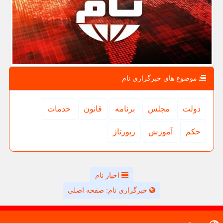
موضوع های خبرگزاری نام
دولت
مجلس
برنامه
قانون
خدمات
حكم
آموزش
رپورتاژ
اخبار نام
خبرگزاری نام: صفحه اصلی