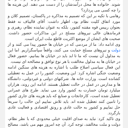
شوند. خانواده ها محل درآمدشان را از دست می دهند. این هزینه ها
را چه کسی می پردازد؟
رهامی با تکیه بر این که تصمیم به مذاکره در پاکستان، تصمیم کلان و
مورد اتفاق کلیت نظام بود، اظهار داشت: آقای قالیباف نه فقط
بعنوان رییس قوه مقننه کشور، بلکه به عنوان نماینده نظام، رهبری و
فرماندهان عالی نیروهای مسلح در این مذاکرات حضور داشت.
صحبت های ایشان از موضع اکثریت قاطع ملت ایران است.
وی ادامه داد: ما از مردمی که در خیابان ها حضور پیدا می کنند و از
دولت
و نیروهای مسلح حمایت می کنند، واقعاً سپاسگزاریم. اما این
به مدلول آن نیست که ما تا ابد باید در خیابان ها بمانیم، حضور فعال
در خیابان ها به مدلول مخالفت با هر نوع توافق و مصالحه ای نیست.
این فعال سیاسی اصلاح طلب با اشاره به هزینه های سنگین ادامه
وضعیت جنگی اشاره کرد: این وضعیت، کشور را در عمل به تعطیلی
کشانده است. وزارت خانه ها، شرکتهای دولتی و غیردولتی، دانشگاه
ها و مدارس در عمل در حالت تعطیل هستند. ادامه این روند، هزاران
میلیارد تومان خسارت به کشور وارد می نماید. طرح های عمرانی
تعطیل شده است، کارخانجات و صنایع که باید هزینه های جاری کشور
را تامین کنند تعطیل شده اند. باید تلاش نماییم این حالت را سریعاً
حل نماییم و کشور به حالت عادی و رونق اقتصادی و فعالیت عادی
بازگردد.
وی تاکید کرد: نباید به صدای اقلیت خیلی محدودی که با نظر نظام،
دولت و ملت مخالفند، توجه کرد. آن چه امروز مهم می باشد، مصالح