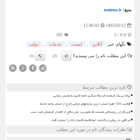
منبع:
namna.ir
1405/02/12
12:06:02
105
5
/
0.0
تگهای خبر:
آنلاین
,
امنیت
,
خدمات
,
دولت
این مطلب نام را می پسندید؟
(0)
(0)
X
تازه ترین مطالب مرتبط
پیام تبریک فرمانده قرارگاه مرکزی خاتم الانبیا به محسن رضایی
فعالیت 124 فقره حساب ارزی سازمانهای دولتی خارج از حساب واحد خزانه
خبرنگاران رزمندگانی هستند که مأموریت شان دفاع از اقتدار فرهنگی ملت است
عراقچی در پیامی درگذشت ابوالقاسم قاسم زاده را تسلیت گفت
نظرات بینندگان نام در مورد این مطلب