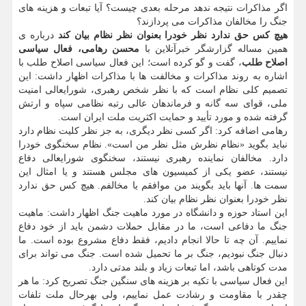
اگر مذاکرات نتیجه ندهد مرحله بعدی چیست؟ آیا تبعات و هزینه های
جنگ را مخالفان مذاکرات می پردازند؟
هیچ کس حق ندارد نظر خودرا بعنوان نظر نظام بیان کند
درباره ی
همین مساله گزارشگر خبرآنلاین با
محسن رهامی، فعال سیاسی
اصلاح طلب
، گفت و گو کرده است؛ این فعال سیاسی اصلاح طلب با
اشاره به روند مذاکرات و مخالفت ها با مذاکرات اظهار داشت: این
تصمیم کلی نظام است که با نظر شخص رهبری، شورایعالی امنیت
ملی، قوای سه گانه و فرماندهان عالی رتبه نظامی سپاه و ارتش
گرفته شده و مورد تأیید و حمایت اکثریت ملت ایران است.
رهامی اضافه کرد: اگر کسی نظر دیگری، به جز نظر کلیت نظام دارد
نباید بگوید «نظام نظرش مثل نظر من است». نظام سخنگوی خودرا
دارد. مخالفان نماینده رهبری نیستند، سخنگوی شورایعالی دفاع
نیستند، عضو یکی از کمیسیون های مجلس هستند و یا امثال این
سمت ها. آنها باید بگویند من موافقم یا مخالفم. هیچ کس حق ندارد
نظر خودرا بعنوان نظر نظام بیان کند.
این استاد حوزه و دانشگاه در مورد ماهیت جنگ اظهار داشت: ماهیت
جنگ ما دفاعی است، ما در مقابل حملات دشمن باید از خود دفاع
نماییم. آن چه تا حالا انجام دادیم، فقط دفاع مشروع بوده است. ما
دنبال جنگ نبودیم، جنگ بر ما تحمیل شده است. جنگ می تواند برای
مدت کوتاهی باشد، اما تبعات زیاد و بلند مدتی دارد.
این فعال سیاسی با تکیه بر هزینه های سنگین جنگ تصریح کرد: ما هر
چقدر با مقاومت و رشادت عمل نماییم، ولی بهرحال ملت تلفات