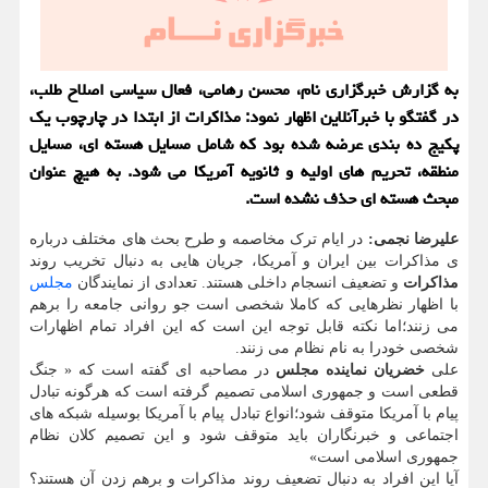
به گزارش خبرگزاری نام، محسن رهامی، فعال سیاسی اصلاح طلب،
در گفتگو با خبرآنلاین اظهار نمود: مذاکرات از ابتدا در چارچوب یک
پکیج ده بندی عرضه شده بود که شامل مسایل هسته ای، مسایل
منطقه، تحریم های اولیه و ثانویه آمریکا می شود. به هیچ عنوان
مبحث هسته ای حذف نشده است.
علیرضا نجمی:
در ایام ترک مخاصمه و طرح بحث های مختلف درباره
ی مذاکرات بین ایران و آمریکا، جریان هایی به دنبال تخریب روند
مذاکرات
و تضعیف انسجام داخلی هستند. تعدادی از نمایندگان
مجلس
با اظهار نظرهایی که کاملا شخصی است جو روانی جامعه را برهم
می زنند؛اما نکته قابل توجه این است که این افراد تمام اظهارات
شخصی خودرا به نام نظام می زنند.
علی
خضریان نماینده مجلس
در مصاحبه ای گفته است که « جنگ
قطعی است و جمهوری اسلامی تصمیم گرفته است که هرگونه تبادل
پیام با آمریکا متوقف شود؛انواع تبادل پیام با آمریکا بوسیله شبکه های
اجتماعی و خبرنگاران باید متوقف شود و این تصمیم کلان نظام
جمهوری اسلامی است»
آیا این افراد به دنبال تضعیف روند مذاکرات و برهم زدن آن هستند؟