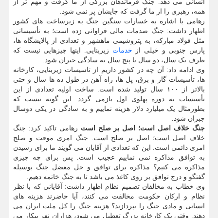
انسانی می دهد. جنگ فرماندهان بزرگی از ما گرفت و مهم تر از
همه، رهبری را از ما گرفت که جایشان پر نمی شود.
رهامی با اشاره به خسارات سنگین جنگ به زیرساخت های کشور
اظهار داشت: جنگ صدمات مالی فراوانی زده است؛ به تأسیساتی
مثل فولاد مبارکه، به پتروشیمی ماهشهر و تعدادی از پالایشگاه ها،
پارس جنوبی و خیلی از
خدمات
زیربنایی. اینها چیزهایی نیست که
ظرف یک سال، دو سال یا پنج سال به سادگی جبران شود.
وی ادامه داد: آن چه در کشور داریم از تاسیسات زیربنایی، کارخانه
ها، تأسیسات گاز و برق، پل ها، راه آهن در طول ده ها سال و حتی
بالاتر از ۱۰۰ سال تولید شده است. ساخت اولیه تعدادی از این
تأسیسات به دوره پهلوی اول بازمی گردد. این گونه نیست که
بطورمثال یک میلیارد دلار هزینه نماییم و به سادگی در یکی دوسال
جبران شود.
جنگ خلاف اصل است؛ اصل بر صلح است
رهامی تاکید کرد: جنگ
خلاف اصل است؛ اصل بر صلح است. جنگ امری موقت و صلح
امری دائمی است. این که تعدادی از آقایان می گویند ما برای رسیدن
به توافق مذاکره نمی نماییم عجیب است. پس برای چه چیزی
مذاکره می کنیم؟ مذاکره برای توافق و حل معضل جنگ بوسیله
گفتگو و درج توافق بر روی کاغذ می باشد تا به جنگ خاتمه دهیم.
وی خطاب به مخالفان تصمیم نظام اظهار داشت: آقایانی که با نظر
نظام و ارکان حکومت مخالفت می کنند، آیا حاضرند هزینه های
انسانی و مادی جنگ را بپردازند؟ هزینه جنگ را کل ملت ایران می
دهند. وقتی یک کارخانه بزرگ تعطیل می شود، هزاران نفر بیکار می