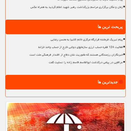
زمان و مکان برگزاری مراسم بزرگداشت رهبر شهید اعلام گردید به همراه عکس
پربحث ترین ها
پیام تبریک فرمانده قرارگاه مرکزی خاتم الانبیا به محسن رضایی
فعالیت 124 فقره حساب ارزی سازمانهای دولتی خارج از حساب واحد خزانه
خبرنگاران رزمندگانی هستند که مأموریت شان دفاع از اقتدار فرهنگی ملت است
عراقچی در پیامی درگذشت ابوالقاسم قاسم زاده را تسلیت گفت
جدیدترین ها