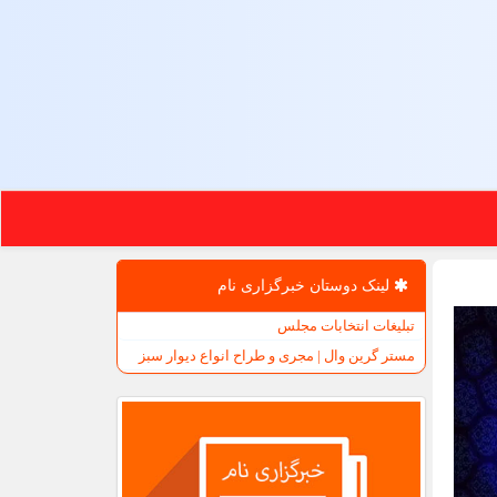
لینک دوستان خبرگزاری نام
تبلیغات انتخابات مجلس
مستر گرین وال | مجری و طراح انواع دیوار سبز