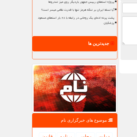
پروژه استعفای رییس جمهور باردیگر روی میز تندروها
آیا تسلط ایران بر تنگه هرمز تنها با قدرت نظامی میسر است؟
پشت پرده ادعای یک روحانی در رابطه با ۲۸ بار استعفای مسعود
پزشکیان
جدیدترین ها
موضوع های خبرگزاری نام
دولت
مجلس
برنامه
قانون