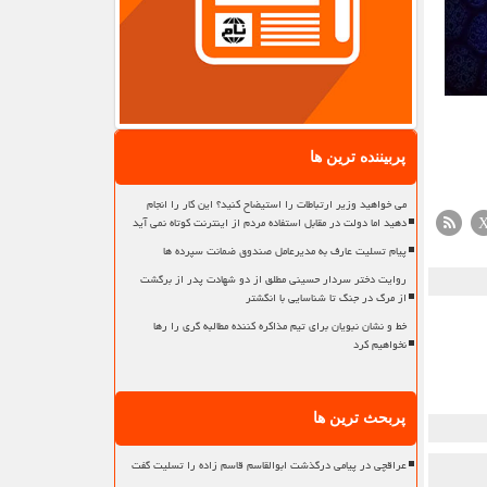
پربیننده ترین ها
می خواهید وزیر ارتباطات را استیضاح کنید؟ این کار را انجام
دهید اما دولت در مقابل استفاده مردم از اینترنت کوتاه نمی آید
پیام تسلیت عارف به مدیرعامل صندوق ضمانت سپرده ها
روایت دختر سردار حسینی مطلق از دو شهادت پدر از برگشت
از مرگ در جنگ تا شناسایی با انگشتر
خط و نشان نبویان برای تیم مذاکره کننده مطالبه گری را رها
نخواهیم کرد
پربحث ترین ها
عراقچی در پیامی درگذشت ابوالقاسم قاسم زاده را تسلیت گفت