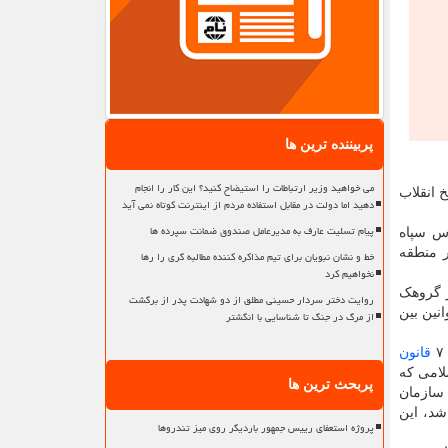
پربیننده ترین ها
می خواهید وزیر ارتباطات را استیضاح کنید؟ این کار را انجام
 انقلاب
دهید اما دولت در مقابل استفاده مردم از اینترنت کوتاه نمی آید
پیام تسلیت عارف به مدیرعامل صندوق ضمانت سپرده ها
س سپاه
ر منطقه
خط و نشان نبویان برای تیم مذاکره کننده مطالبه گری را رها
نخواهیم کرد
ر گروهک
روایت دختر سردار حسینی مطلق از دو شهادت پدر از برگشت
نین بین
از مرگ در جنگ تا شناسایی با انگشتر
قانون
ریکا مصوب ۱۳۹۸/۲/۳ مجلس شورای اسلامی که
پربحث ترین ها
 سازمان
شد، این
پروژه استعفای رییس جمهور باردیگر روی میز تندروها