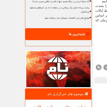
آیا تسلط ایران بر تنگه هرمز تنها با قدرت نظامی میسر است؟
ییم.
را بشدت
پشت پرده ادعای یک روحانی در رابطه با ۲۸ بار استعفای مسعود
 توسط ایالات
پزشکیان
ا بر اساس
موانع مقرراتی اقتصاد دیجیتال باید برطرف شود
زمان که
جدیدترین ها
موضوع های خبرگزاری نام
دولت
مجلس
برنامه
قانون