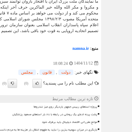
ما نمایندگان ملت بزرگ ایران با افتخار بازوان توانمند سبز
و مکروا و مکر الله والله خیر الماکرین حرف آخر اینک
محکوم 
متحده آمریکا مصوب ۱۳۹۸/۲/۳ مج
اعلام سپاه پاسداران انقلاب اسلامی بعنوان سازمان ترور
تصمیم اتحادیه اروپایی به قوت خود باقی باشد، این تصمیم د
منبع:
namna.ir
1404/11/12
18:08:24
تگهای خبر:
دولت
,
قانون
,
مجلس
این مطلب نام را می پسندید؟
(0)
(0)
تازه ترین مطالب مرتبط
پروژه استعفای رییس جمهور باردیگر روی میز تندروها
پشت پرده ادعای یک روحانی در رابطه با ۲۸ بار استعفای مسعود پزشکیان
موانع مقرراتی اقتصاد دیجیتال باید برطرف شود
بازنگری در میزان سهمیه بنزین را نباید به مفهوم انتقال بار هزینه ها به مردم دانس