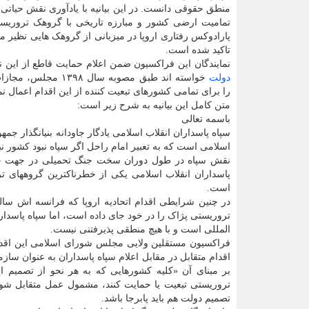
منطق حقوقی دانست. در این بیانیه با یادآوری نقش حیاتی
تمامیت ارضی کشور و مبارزه تاریخی با گروهک تروریس
پارادوکس رفتاری اروپا در میزبانی از گروهک هایی نظیر من
تاکید شده است.
نمایندگان این فراکسیون ضمن اعلام حمایت قاطع از این نها
دولت
خواسته اند طبق مصوبه سال ۳۹۸
را برای تمامی کشورهای تبعیت کننده از این اقدام اعمال نما
متن کامل این بیانیه به شرح زیر است:
باسمه تعالی
سپاه پاسداران انقلاب اسلامی یادگار جاودانه بنیانگذار ج
اسلامی است که به تعبیر امام راحل اگر سپاه نبود کشور 
نقش سپاه در طول دوران سخت جنگ تحمیلی در جهت حف
پاسداران انقلاب اسلامی یکی از خطرناکترین گروههای ت
است.
در چنین شرایطی اقدام اتحادیه اروپا که فرانسه اش سال
تروریستی پژاک را در خود جای داده است، اما سپاه پاسدار
المللی است و با هیچ منطقی پذیرفتنی نیست.
فراکسیون مستقلین ولایی مجلس شورای اسلامی این اقدام 
بر مبنای آن «کلیه کشورهایی که به هر نحو از تصمیم ایا
تروریستی تبعیت یا حمایت کنند، مشمول عمل متقابل شوند.
تصمیم دولت هم باید پابرجا باشد.