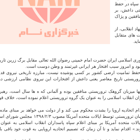
 سپاه در حفظ
تی داعش، بر
افقین و پژاک
د انقلابی، از
۱ مجلس، مجازات های متقابل
ید.
مهوری اسلامی ایران حضرت امام خمینی رضوان الله تعالی مقابل برگ زرین تاریخ
نبود و امروز سبب افتخار هر ایرانی غیرتمند و وطن دوست است.
ظ تمامیت ارضی کشور بر کسی پوشیده نیست، مبارزه تاریخی نیروی قد
روریستی تاریخ معاصر یعنی داعش از افتخارات این نیروی نظامی ارزشی د
ها میزبان گروهک تروریستی منافقین بوده و آلمانی که ه ها سال است، رهب
ان انقلاب اسلامی را به عنوان یک گروه تروریستی اعلام نموده است، خلاف قوا
اتحادیه اروپا را بشدت محکوم می کند و از دولت می خواهد بر مبنای ماده ۷
اقدام متقابل در مقابل اعلام سپاه پاسداران به عنوان سازمان تروریستی توسط ایالات متحده آم
لات متحده آمریکا بر مبنای اعلام سپاه پاسداران انقلاب اسلامی به عنوان
» اقدام نماید و تا آن زمان که تصمیم اتحادیه اروپایی به قوت خود باقی با