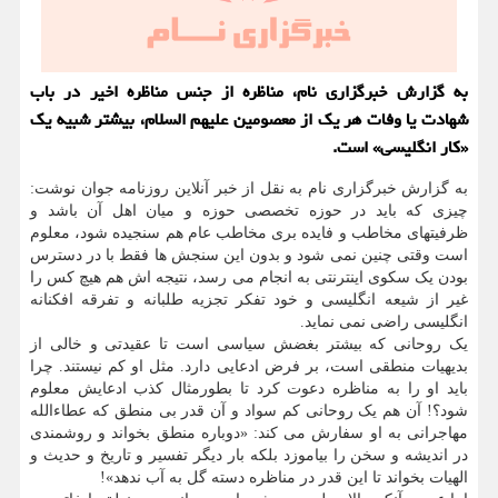
به گزارش خبرگزاری نام، مناظره از جنس مناظره اخیر در باب
شهادت یا وفات هر یک از معصومین علیهم السلام، بیشتر شبیه یک
«کار انگلیسی» است.
به گزارش خبرگزاری نام به نقل از خبر آنلاین روزنامه جوان نوشت:
چیزی که باید در حوزه تخصصی حوزه و میان اهل آن باشد و
ظرفیتهای مخاطب و فایده بری مخاطب عام هم سنجیده شود، معلوم
است وقتی چنین نمی شود و بدون این سنجش ها فقط با در دسترس
بودن یک سکوی اینترنتی به انجام می رسد، نتیجه اش هم هیچ کس را
غیر از شیعه انگلیسی و خود تفکر تجزیه طلبانه و تفرقه افکنانه
انگلیسی راضی نمی نماید.
یک روحانی که بیشتر بغضش سیاسی است تا عقیدتی و خالی از
بدیهیات منطقی است، بر فرض ادعایی دارد. مثل او کم نیستند. چرا
باید او را به مناظره دعوت کرد تا بطورمثال کذب ادعایش معلوم
شود؟! آن هم یک روحانی کم سواد و آن قدر بی منطق که عطاءالله
مهاجرانی به او سفارش می کند: «دوباره منطق بخواند و روشمندی
در اندیشه و سخن را بیاموزد بلکه بار دیگر تفسیر و تاریخ و حدیث و
الهیات بخواند تا این قدر در مناظره دسته گل به آب ندهد»!