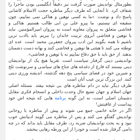
بطورمثال نواندیش صورت گرفت نیز دقیقاً انگلیسی بودن ماجرا را
شفاف کرد. تا آنجایی که طرف دیگر مناظره حجت الاسلام کاشانی
پاسخ داد و نوشت: «ما به کسی توهین و هتاکی نمی نماییم، چون
سقیفه ای نیستیم، ما پیرو علی بن ابی طالب هستیم. هتاکی و
فحاشی متعلق به پیروان معاویه است نه پیروان امیرالمؤمنین. نباید
با توهین و فحاشی آبروی تربیت خاندان را ببریم. باید باادب ترین
باشیم تا همه بگویند این ادب پیروان جعفربن محمد است. عده ای
توطئه می کنند تا هیئتی ها توهین و فحاشی کنند و بهانه دست دشمنان
بدهند. از حق باید با حق دفاع نماییم نه با توهین و فحاشی».
نواندیشی دینی گرفتار سیاست است. تقریبا هیچ یک از نواندیشان
دینی نیستند که فارغ از دغدغه های جناح های سیاسی و سرنوشت تلخ
و شیرین خود در فضای سیاسی پنج دهه گذشته، اندیشه ورزی دینی
کنند. این بزرگ ترین عیب آنان است.
طرف دیگر نباید در دام مناظره های بی نتیجه بیفتد. مسئله اصلی
جهان اسلام و جهان تشیع حال وحدت داخلی و انسجام فکری مقابل
دشمنان اصلی است، نه این گونه
برنامه
هایی که نتیجه اش خود
پیداست از عاقبتش!
اگر در خانه خاتمی جمع می شوند و پیش از مناظره با روحانی
نواندیش گفتگو می کنند و پس از مناظره می گویند ادبیاتش خوب
نبود و به بحث نواندیشان ضربه زد، طرف مقابل باید بداند که در چه
دامی گرفتار شده است و خودرا از این ورطه رهایی ببخشد.