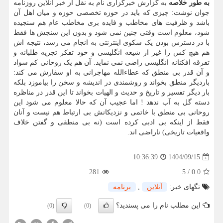
به طور خلاصه
به گزارش خبرگزاری نام به نقل از خبر آنلاین روزنامه
جوان نوشت: چیزی که باید در حوزه تخصصی حوزه و میان اهل آن
باشد و ظرفیت های مخاطب و فایده بری مخاطب عام هم سنجیده
شود، معلوم است وقتی چنین نمی شود و بدون این سنجش ها فقط
با در دسترس بودن یک سکوی اینترنتی به انجام می رسد، نتیجه اش
هم هیچ کس را غیر از شیعه انگلیسی و خود تفکر تجزیه طلبانه و
تفرقه افکنانه انگلیسی راضی نمی نماید. آن هم یک روحانی کم سواد
و آن قدر بی منطق که عطاءالله مهاجرانی به او سفارش می کند:
باردیگر منطق بخواند و روشمندی در اندیشه و سخن را بیاموزد بلکه
بار دیگر تفسیر و تاریخ و حدیث و الهیات بخواند تا این قدر در مناظره
دسته گل به آب ندهد ! اما عجیب آن که حالا معلوم می شود این
روحانی بی منطق با خاتمی و نزدیکانش بی ارتباط هم نیست و آنان
فقط از اینکه بی ادبی کرده است (نه بی منطقی و گفتن خلاف
واقعیات تاریخی) ناراضی اند.
1404/09/15
10:36:39
281
5
/
0.0
تگهای خبر:
آنلاین
,
برنامه
این مطلب نام را می پسندید؟
(0)
(0)