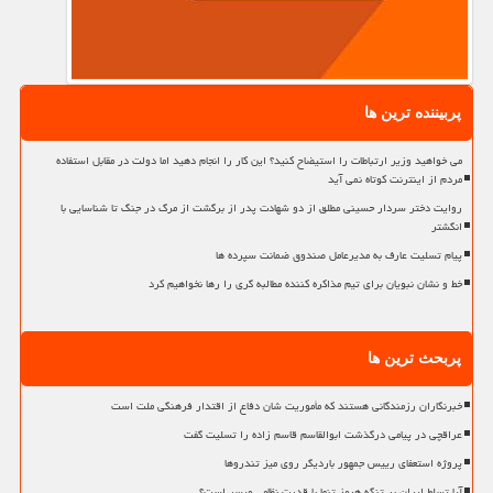
پربیننده ترین ها
می خواهید وزیر ارتباطات را استیضاح کنید؟ این کار را انجام دهید اما دولت در مقابل استفاده
مردم از اینترنت کوتاه نمی آید
روایت دختر سردار حسینی مطلق از دو شهادت پدر از برگشت از مرگ در جنگ تا شناسایی با
انگشتر
پیام تسلیت عارف به مدیرعامل صندوق ضمانت سپرده ها
خط و نشان نبویان برای تیم مذاکره کننده مطالبه گری را رها نخواهیم کرد
پربحث ترین ها
خبرنگاران رزمندگانی هستند که مأموریت شان دفاع از اقتدار فرهنگی ملت است
عراقچی در پیامی درگذشت ابوالقاسم قاسم زاده را تسلیت گفت
پروژه استعفای رییس جمهور باردیگر روی میز تندروها
آیا تسلط ایران بر تنگه هرمز تنها با قدرت نظامی میسر است؟