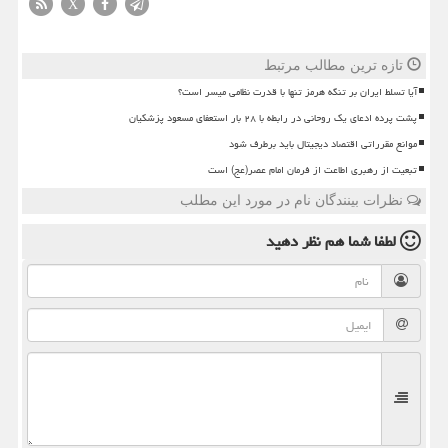
X
تازه ترین مطالب مرتبط
آیا تسلط ایران بر تنگه هرمز تنها با قدرت نظامی میسر است؟
پشت پرده ادعای یک روحانی در رابطه با ۲۸ بار استعفای مسعود پزشکیان
موانع مقرراتی اقتصاد دیجیتال باید برطرف شود
تبعیت از رهبری اطاعت از فرمان امام عصر(عج) است
نظرات بینندگان نام در مورد این مطلب
لطفا شما هم
نظر دهید