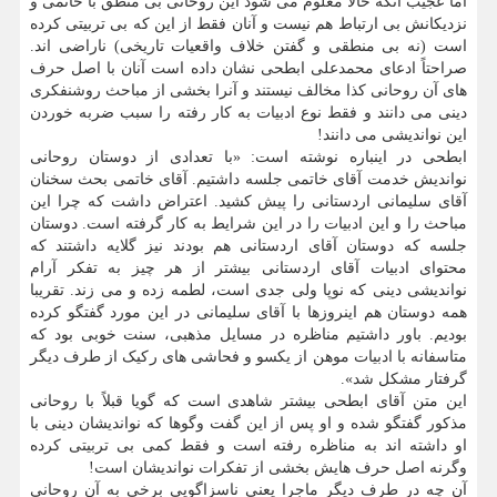
اما عجیب آنکه حالا معلوم می شود این روحانی بی منطق با خاتمی و
نزدیکانش بی ارتباط هم نیست و آنان فقط از این که بی تربیتی کرده
است (نه بی منطقی و گفتن خلاف واقعیات تاریخی) ناراضی اند.
صراحتاً ادعای محمدعلی ابطحی نشان داده است آنان با اصل حرف
های آن روحانی کذا مخالف نیستند و آنرا بخشی از مباحث روشنفکری
دینی می دانند و فقط نوع ادبیات به کار رفته را سبب ضربه خوردن
این نواندیشی می دانند!
ابطحی در اینباره نوشته است: «با تعدادی از دوستان روحانی
نواندیش خدمت آقای خاتمی جلسه داشتیم. آقای خاتمی بحث سخنان
آقای سلیمانی اردستانی را پیش کشید. اعتراض داشت که چرا این
مباحث را و این ادبیات را در این شرایط به کار گرفته است. دوستان
جلسه که دوستان آقای اردستانی هم بودند نیز گلایه داشتند که
محتوای ادبیات آقای اردستانی بیشتر از هر چیز به تفکر آرام
نواندیشی دینی که نوپا ولی جدی است، لطمه زده و می زند. تقریبا
همه دوستان هم اینروزها با آقای سلیمانی در این مورد گفتگو کرده
بودیم. باور داشتیم مناظره در مسایل مذهبی، سنت خوبی بود که
متاسفانه با ادبیات موهن از یکسو و فحاشی های رکیک از طرف دیگر
گرفتار مشکل شد».
این متن آقای ابطحی بیشتر شاهدی است که گویا قبلاً با روحانی
مذکور گفتگو شده و او پس از این گفت وگوها که نواندیشان دینی با
او داشته اند به مناظره رفته است و فقط کمی بی تربیتی کرده
وگرنه اصل حرف هایش بخشی از تفکرات نواندیشان است!
آن چه در طرف دیگر ماجرا یعنی ناسزاگویی برخی به آن روحانی