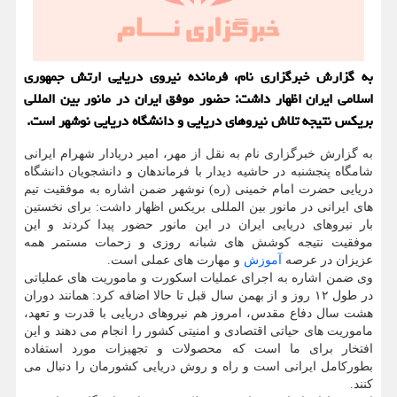
به گزارش خبرگزاری نام، فرمانده نیروی دریایی ارتش جمهوری
اسلامی ایران اظهار داشت: حضور موفق ایران در مانور بین المللی
بریکس نتیجه تلاش نیروهای دریایی و دانشگاه دریایی نوشهر است.
به گزارش خبرگزاری نام به نقل از مهر، امیر دریادار شهرام ایرانی
شامگاه پنجشنبه در حاشیه دیدار با فرماندهان و دانشجویان دانشگاه
دریایی حضرت امام خمینی (ره) نوشهر ضمن اشاره به موفقیت تیم
های ایرانی در مانور بین المللی بریکس اظهار داشت: برای نخستین
بار نیروهای دریایی ایران در این مانور حضور پیدا کردند و این
موفقیت نتیجه کوشش های شبانه روزی و زحمات مستمر همه
عزیزان در عرصه
آموزش
و مهارت های عملی است.
وی ضمن اشاره به اجرای عملیات اسکورت و ماموریت های عملیاتی
در طول ۱۲ روز و از بهمن سال قبل تا حالا اضافه کرد: همانند دوران
هشت سال دفاع مقدس، امروز هم نیروهای دریایی با قدرت و تعهد،
ماموریت های حیاتی اقتصادی و امنیتی کشور را انجام می دهند و این
افتخار برای ما است که محصولات و تجهیزات مورد استفاده
بطورکامل ایرانی است و راه و روش دریایی کشورمان را دنبال می
کنند.