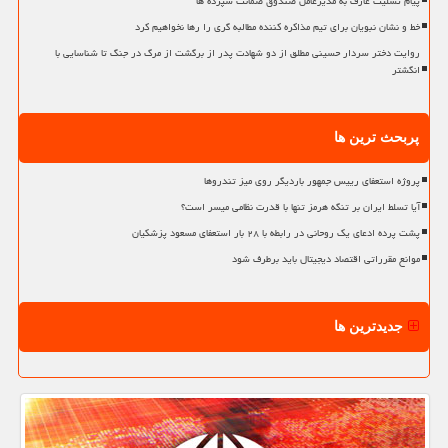
پیام تسلیت عارف به مدیرعامل صندوق ضمانت سپرده ها
خط و نشان نبویان برای تیم مذاکره کننده مطالبه گری را رها نخواهیم کرد
روایت دختر سردار حسینی مطلق از دو شهادت پدر از برگشت از مرگ در جنگ تا شناسایی با
انگشتر
پربحث ترین ها
پروژه استعفای رییس جمهور باردیگر روی میز تندروها
آیا تسلط ایران بر تنگه هرمز تنها با قدرت نظامی میسر است؟
پشت پرده ادعای یک روحانی در رابطه با ۲۸ بار استعفای مسعود پزشکیان
موانع مقرراتی اقتصاد دیجیتال باید برطرف شود
جدیدترین ها