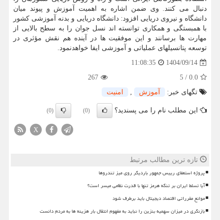
دنبال می کنند. وی ضمن اشاره به اهمیت آموزش و پیوند میان
دانشگاه و نیروی دریایی افزود: دانشگاه دریایی و بدنه آموزشی کشور
با همبستگی و همکاری توانسته اند نسل جوان را به سطح بالایی از
مهارت ها برسانند و این موفقیت ها در آینده هم نقش مؤثری در
توسعه پتانسیلهای عملیاتی و آموزشی ایفا خواهدنمود.
1404/09/14
11:08:35
267
5
/
0.0
تگهای خبر:
آموزش
,
امنیت
این مطلب نام را می پسندید؟
(0)
(0)
X
تازه ترین مطالب مرتبط
پروژه استعفای رییس جمهور باردیگر روی میز تندروها
آیا تسلط ایران بر تنگه هرمز تنها با قدرت نظامی میسر است؟
موانع مقرراتی اقتصاد دیجیتال باید برطرف شود
بازنگری در میزان سهمیه بنزین را نباید به مفهوم انتقال بار هزینه ها به مردم دانست