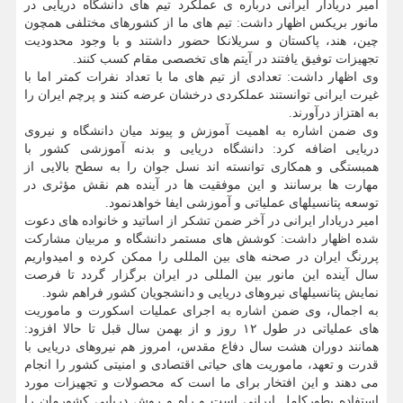
امیر دریادار ایرانی درباره ی عملکرد تیم های دانشگاه دریایی در
مانور بریکس اظهار داشت: تیم های ما از کشورهای مختلفی همچون
چین، هند، پاکستان و سریلانکا حضور داشتند و با وجود محدودیت
تجهیزات توفیق یافتند در آیتم های تخصصی مقام کسب کنند.
وی اظهار داشت: تعدادی از تیم های ما با تعداد نفرات کمتر اما با
غیرت ایرانی توانستند عملکردی درخشان عرضه کنند و پرچم ایران را
به اهتزاز درآورند.
وی ضمن اشاره به اهمیت آموزش و پیوند میان دانشگاه و نیروی
دریایی اضافه کرد: دانشگاه دریایی و بدنه آموزشی کشور با
همبستگی و همکاری توانسته اند نسل جوان را به سطح بالایی از
مهارت ها برسانند و این موفقیت ها در آینده هم نقش مؤثری در
توسعه پتانسیلهای عملیاتی و آموزشی ایفا خواهدنمود.
امیر دریادار ایرانی در آخر ضمن تشکر از اساتید و خانواده های دعوت
شده اظهار داشت: کوشش های مستمر دانشگاه و مربیان مشارکت
پررنگ ایران در صحنه های بین المللی را ممکن کرده و امیدواریم
سال آینده این مانور بین المللی در ایران برگزار گردد تا فرصت
نمایش پتانسیلهای نیروهای دریایی و دانشجویان کشور فراهم شود.
به اجمال، وی ضمن اشاره به اجرای عملیات اسکورت و ماموریت
های عملیاتی در طول ۱۲ روز و از بهمن سال قبل تا حالا افزود:
همانند دوران هشت سال دفاع مقدس، امروز هم نیروهای دریایی با
قدرت و تعهد، ماموریت های حیاتی اقتصادی و امنیتی کشور را انجام
می دهند و این افتخار برای ما است که محصولات و تجهیزات مورد
استفاده بطورکامل ایرانی است و راه و روش دریایی کشورمان را