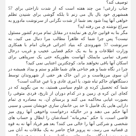
توصیف کند؟
جناب زارعی! من چند هفته است که از شدت ناراحتی برای 57
همشهری خود بال بال می زنم تا بلکه گوشی برای شنیدن تظلم
خواهی آنها پیدا شود بعد شما از شدت نگرانی از سرنوشت مادورو به
سراغ نوشته ی من رفته اید؟
مگر بنا به قوانین جاری هر نماینده در مقابل تمام مردم کشور مسئول
نیست؟ پس چرا شما که ظاهراً مطالب مرا دنبال می کنید، به
سرنوشت 57 شهروندی که بنیاد اجرائی فرمان امام با همکاری
وزارت اطلاعات و بنا به یک حکم قضایی عجیب و غریب درحال
تصرف تمامی مایملک آنهاست بطوریکه حتی یک سرپناهی برای
اسکان آنها باقی نخواهند ماند، کوچکترین اعتنایی نمی کنید؟
چرا در نگاه شما و هم جناحی های شما ظلم و ستم و بیداد همیشه در
آن سوی مرزهاست و در این خاک هر حقی از شهروندان توسط
دستگاههای حاکم تباه شود، یا امری عادی و یا عینِ عدالت است؟
شما که تحصیل کرده ی علوم سیاسی هستید، به من بگویید که در
کجای این کره ی زمین و در کدام دوران از تاریخ، فردی متوفی را
بصورت غیابی محاکمه می کنند و برمبنای آن، به مصادره ی تمام
دارایی هایی یک فامیل تا حد بی خانمان سازی خویشان نسبی و سببی
آنها حکم می دهند و در حالیکه درخواست واخوهی آنها روی میز
قاضی است، با حکم "محرمانه" اسنادشان را ابطال و حساب های
شخصی و شرکتی آنها را خالی می کنند؟ بعد هم فریاد آنها نه به قوه
ی قضائیه می رسد، نه پرویز فتاح حاضر به یک ملاقات به آنان می
شود و نه نمایندگان مجلس حاضر به اقدامی در این مورد هستند؟