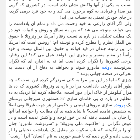
نسبت به یکی از آنها واکنش نشان داده است، در کشوری که گویی
هر صدا و فریادی به کوه برخورد می کند و به خود فرد برمی گردد،
در جای خودش نعمتی به حساب می آید!
ولی اگر آقای زارعی به خود زحمت می داد و تمام آن یادداشت را
می خواند، متوجه می شد که من به سیاق و روش و ادبیات خود در
یک مطلب تحلیلی، در باره ی نسبت رفتار آمریکا در ونزوئلا با حقوق
بین الملل نظرم را مطرح کرده و نوشته ام: "روشن است که آمریکا
در این زمینه چندان در قید قواعد و حقوق بین الملل نیست و خود
رأساً در مقام مفسر و مجری این قواعد عمل می کند! این رفتار،
برخی کشورها را نگران کرده است اما نه به اندازه ای که نگران
سرنوشت
دولت
مادورو شوند و بخواهند به دفاع از آن دست به
تحرکی در صحنه جهانی بزنند."
چیزی که اما در این بین مرا به کلی سردرگم کرده این است که چه
طور آقای زارعی یادداشت مرا در باره ی ونزوئلا، کشوری که ده ها
هزار کیلومتر از خاک ایران دور است، ملاحظه کرده اما نزدیک به ده
مطلبم در باره ی بی خانمان سازی 57 همشهری سیرجانی برمبنای
یک
پرونده
سازی نیروهای امنیتی و حکمی از هر جهت غیرقانونی اصلاً
به چشمش نیامده است؟ یا شاید همه ی آن مطالب را خوانده اما آنها
را چنان بی اهمیت یافته که در خور توجه و واکنش ندیده است و در
عوض نگرانی از "حاکمیت ملی ونزوئلا" و "سرنوشت مادورو" چنان
او را برانگیخته که تاب سکوت در مقابل یک یادداشت تحلیلی را از
دست داده و لازم دیده که با قسم خوردن به نام "انسان" آنرا "زشت"