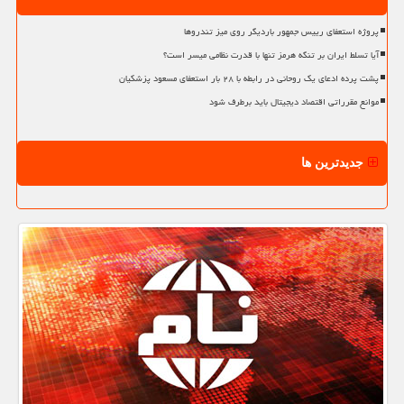
پروژه استعفای رییس جمهور باردیگر روی میز تندروها
آیا تسلط ایران بر تنگه هرمز تنها با قدرت نظامی میسر است؟
پشت پرده ادعای یک روحانی در رابطه با ۲۸ بار استعفای مسعود پزشکیان
موانع مقرراتی اقتصاد دیجیتال باید برطرف شود
جدیدترین ها