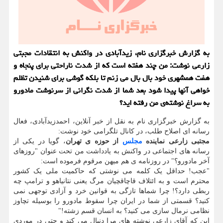
به گزارش خبرگزاری نام، زیدآبادی در واکنش به انتقادات مجبتی
زارعی نوشت: من چند هفته است که از شدت ناراحتی برای پنجاه و
هفت همشهری خود بال بال می زنم تا بلکه گوشی برای شنیدن تظلم
خواهی آنها پیدا شود بعد شما از شدت نگرانی از سرنوشت مادورو
به سراغ نوشته‌ی من رفته اید؟
به گزارش خبرگزاری نام به نقل از خبر آنلاین، احمدزیدآبادی، فعال
رسانه ای اصلاح طلب، در کانال تلگرامی خود نوشت:
مجتبی زارعی نماینده
مجلس
از حوزه ی تهران
، گویا در یکی از
رسانه های اجتماعی در واکنش به یادداشت من تحت عنوان "روزهای
آخر مادورو؟" در روزنامه ی هم میهن مرقوم فرموده است:
"عجب! حداقل یک کلمه می نوشتی که حاکمیت ملی یک کشور
محترم است و به ائتلاف قاچاقچیان مرگ یعنی نتانیاهو و ترامپ چه
ربطی دارد؟! چرا شماها تازگی به قوانین خرد و آزادی توجهی نمی
کنید؟ قسمتی از شما در ایران چرا سقوط مادورو را بوسیله تچاوز
نظامی نرمال سازی می کنید؟ به انسان قسم زشته!"
این که آقای زارعی نوشته های مرا دنبال می کند و حتی در موردی