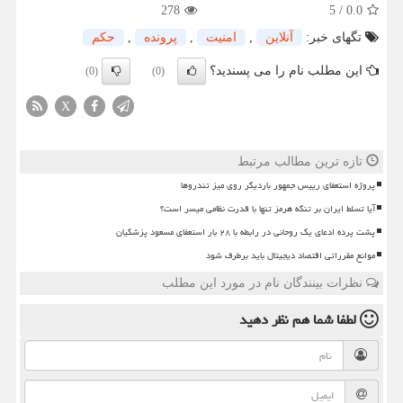
278
5
/
0.0
تگهای خبر:
آنلاین
,
امنیت
,
پرونده
,
حكم
این مطلب نام را می پسندید؟
(0)
(0)
X
تازه ترین مطالب مرتبط
پروژه استعفای رییس جمهور باردیگر روی میز تندروها
آیا تسلط ایران بر تنگه هرمز تنها با قدرت نظامی میسر است؟
پشت پرده ادعای یک روحانی در رابطه با ۲۸ بار استعفای مسعود پزشکیان
موانع مقرراتی اقتصاد دیجیتال باید برطرف شود
نظرات بینندگان نام در مورد این مطلب
لطفا شما هم
نظر دهید