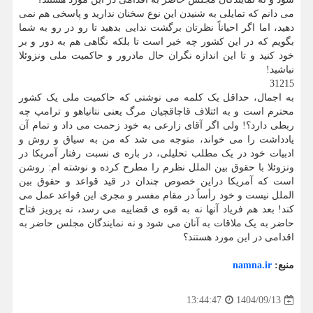
می دانم که تمایلی به شنیدن این نوع سخنان ندارید و پاسخی هم نمی
دهید، اما اگر احیاناً نظرتان برگشت ندایی بدهید تا رو در رو به شما
بگویم که در این کشور چه خبر است تا بلکه نگاهی هم به دور و بر
خود کنید و تا این اندازه نگران حال مادرور و حاکمیت ملی ونزوئلا
نباشید!
31215
به اجمال، حداقل یک کلمه می نوشتی که حاکمیت ملی یک کشور
محترم است و به ائتلاف قاچاقچیان مرگ یعنی نتانیاهو و ترامپ چه
ربطی دارد؟! ولی اگر آقای زارعی به خود زحمت می داد و تمام آن
یادداشت را می خواند، متوجه می شد که من به سیاق و روش و
ادبیات خود در یک مطلب تحلیلی، در باره ی نسبت رفتار آمریکا در
ونزوئلا با حقوق بین الملل نظرم را مطرح کرده و نوشته ام: روشن
است که آمریکا دراین خصوص چندان در قید قواعد و حقوق بین
الملل نیست و خود رأساً در مقام مفسر و مجری این قواعد عمل می
کند! بعد هم فریاد آنها نه به قوه ی قضاییه می رسد، نه پرویز فتاح
حاضر به یک ملاقات به آنان می شود و نه نمایندگان مجلس حاضر به
اقدامی در این مورد هستند؟
منبع:
namna.ir
1404/09/13
13:44:47