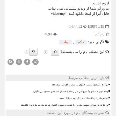
لزوم است.
مرورگر شما از ویدئو پشتیبانی نمی نماید.
فایل آنرا از اینجا دانلود كنید: video/mp4
1398/10/18
14:44:32
4694
5
/
5.0
تگهای خبر:
حكم
,
دولت
این مطلب نام را می پسندید؟
(0)
(1)
X
تازه ترین مطالب مرتبط
پروژه استعفای رییس جمهور باردیگر روی میز تندروها
پشت پرده ادعای یک روحانی در رابطه با ۲۸ بار استعفای مسعود پزشکیان
موانع مقرراتی اقتصاد دیجیتال باید برطرف شود
بازنگری در میزان سهمیه بنزین را نباید به مفهوم انتقال بار هزینه ها به مردم دانست
نظرات بینندگان نام در مورد این مطلب