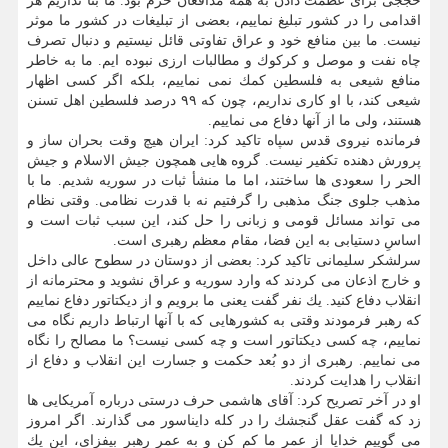
حججی برای عظمت دادن به همه مدافعان حرم بود. ما بنا نداریم هر
اقدامی را در كشور تبلیغ نماییم، بعضی از تبلیغات در كشور ما موثر
نیست. ما بین منافع خود و عراق تفاوتی قائل نیستیم و دنبال تصرف
چاه نفت و موصل و كركوك و مطالبات ارزی نبوده ایم. ما به خاطر
منافع شیعی به فلسطین كمك نمی نماییم، بلكه اگر كسی اظهار
شیعی كند، با او كاری نداریم، چون كه ۹۹ درصد فلسطین اهل تسنن
هستند، ولی ما از آنها دفاع می نماییم.
فرمانده نیروی قدس سپاه تاكید كرد: ایران هیچ وقت بحران ساز و
پرورش دهنده تكفیر نیست. گروه هایی همچون جیش الاسلام و جیش
الحر را سعودی ها ساختند، اما ما منشأ ثبات در سوریه شدیم. ما با
مذهب جلوی جنگ مذهبی را گرفتیم نه با قدرت نظامی. وقتی نظام
می تواند مسائل قومی و زبانی را حل كند، این سبب ثبات است و
اساسِ دستیابی به این فضا، مقام معظم رهبری است.
سرلشكر سلیمانی تاكید كرد: بعضی از دوستان در سطوح عالی داخل
و خارج اذعان می كردند كه وارد سوریه و عراق نشوید و محترمانه از
انقلاب دفاع كنید. یك نفر گفت یعنی ما برویم و از دیكتاتور دفاع نماییم
كه رهبر فرمودند وقتی به كشورهایی كه با آنها ارتباط داریم نگاه می
نماییم، چه كسی دیكتاتور است و چه كسی نیست؟ ما مصالح را نگاه
می نماییم. رهبری از دو بُعد حكمت و جسارت این انقلاب و دفاع از
انقلاب را هدایت كردند.
او در آخر تصریح كرد: آقای هاشمی حرف درستی درباره آمریكایی ها
زد كه گفت عقل گنجشك را در كله دایناسور می گذارند. اگر امروز
می گوییم خدایا از عمر ما كم كن و به عمر رهبر بیفزای، این یك