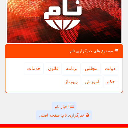
موضوع های خبرگزاری نام
دولت
مجلس
برنامه
قانون
خدمات
حكم
آموزش
رپورتاژ
اخبار نام
خبرگزاری نام: صفحه اصلی