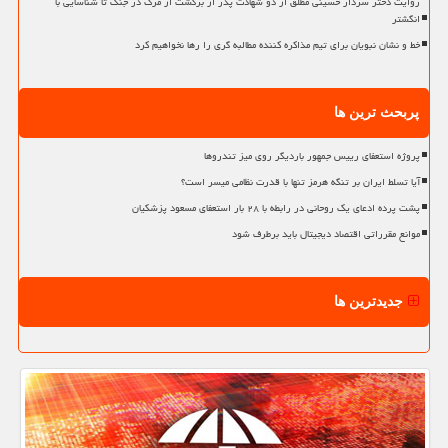
روایت دختر سردار حسینی مطلق از دو شهادت پدر از برگشت از مرگ در جنگ تا شناسایی با
انگشتر
خط و نشان نبویان برای تیم مذاکره کننده مطالبه گری را رها نخواهیم کرد
پربحث ترین ها
پروژه استعفای رییس جمهور باردیگر روی میز تندروها
آیا تسلط ایران بر تنگه هرمز تنها با قدرت نظامی میسر است؟
پشت پرده ادعای یک روحانی در رابطه با ۲۸ بار استعفای مسعود پزشکیان
موانع مقرراتی اقتصاد دیجیتال باید برطرف شود
جدیدترین ها