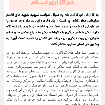
به گزارش خبرگزاری نام به دنبال شهادت سپهبد شهید حاج قاسم
سلیمانی هوای كشور پر است از یاد وخاطره این سردار و هر فردی با
هر طریقی كه شده در صدد است یاد و خاطره این شهید را زنده نگه
دارد؛ یكی با شعر دیگری با دلنوشته، یكی به سراغ عكس ها و فیلم
هایش می رود. دیگری می خواهد هر نشانی را كه به دست آورد به
یاد وی در فضای مجازی منتشر كند.
بر همین مبنا فیلم های گوناگونی از شهید سلیمانی و تفكرات وی در
شبكه های اجتماعی منتشر می شود. یكی از این فیلم ها مربوط
است به سخنرانی او درباره با حجاب و تفكیك مردم بر اساس جناح
سیاسی شان. اینكه فیلم مذكور در كدام مراسم تصویربرداری شده،
برای بسیاری از كاربران سوال بوده است. این فیلم مربوط است به
مراسم روز جهانی مساجد (۲۹ مرداد ۹۶) با حضور ائمه جماعات كه
با همكاری سازمان فرهنگ وارتباطات اسلامی و مركز رسیدگی به
امور مساجد در حسینه الزهرا(س) سازمان فرهنگ برگزار گردید.
حالا گوینده ی آن سخنان و حتا منتشر كننده ی گزارش آن (مرحوم
علیرضا تلیانی، از دبیران خبر ایسنا) كه همان زمان هم از خبرهای
پربازدید بود، دیگر در این دنیا نیستند اما این حرف ها و این تفكر
همچنان برای ما باقی است.