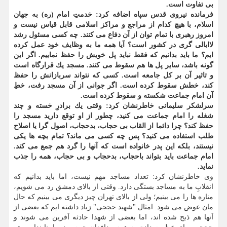
بی تفاوت است.
فرمانده نیروی قدس سپاه اضافه كرد: خدمتِ امام (ره) به جهان
اسلام، با هیچ كدام از مراجع و مراكز اسلامی قابل قیاس نیست و
امروز رهبری با تمام توان از آن دفاع می كنند. چه كسی مسئول رشد
لاابالی گری در كشور است؟ آیا همه ما به وظایف خود عمل كرده
ایم؟ ما باید بدانیم كه فقط نباید پل خویش را حفظ نماییم. اگر این
گونه باشد، سایر پل ها هم سقوط می كنند. مسجد یك قرارگاه است
و تاثیر آن بر كل جامعه است. كسی كه نتواند سربازانش را حفظ
كند، خطش سقوط كرده است. اگر جوانی از آن مسجد رفت، خطِ
آن امام جماعت شكسته و سقوط كرده است.
سرلشكر سلیمانی خاطرنشان كرد: وقتی یك برادرِ خسته و چند
شغله را امام جماعت می كنید، چطور از او توقع دارید مسجد را
حفظ كند؟ چرا دائما از القاب بی حجاب، بدحجاب، اصول گرا یا اصلاح
طلب استفاده می كنید؟ پس چه كسی می ماند؟ تمام بچه ها یكی
نیستند، بلكه این پدر خانواده است كه آنها را گرد هم جمع می كند.
امام جماعت باید بتواند باحجاب، بدحجاب و بی حجاب، همه را جذب
نماید.
وی خاطرنشان كرد: تعداد مساجد مهم نیست، اما باید بدانیم كه
انقلابِ ما به مساجد بستگی دارد. وقتی از بالای دمشق رد می شویم،
مناره ها را می بینیم؛ ولی از بالای تهران چیز دیگری می بینیم كه حال
مان عوض می شود. امثال "شهید حججی" زیاد داشته ایم كه بعضی از
آنها هم ذبح شده اند، اما بعضی از شهدا حادثه آفرین می شوند و