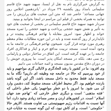
به گزارش خبرگزاری نام به نقل از ایسنا، سپهبد شهید حاج قاسم
سلیمانی بامداد روز یكشنبه ۲۹ مرداد در "پانزدهمین اجلاس روز
جهانی مساجد" حاضر شد كه متن این صحبت های پرارزش را می
توانید به همراه بخشی از فیلم این مراسم در اینجا بخوانید و ببینید.
سردار شهید سپهبد حاج قاسم سلیمانی در بخشی از صحبت های خود
به تأثیر و نقش شهید حججی پرداخت و شهید حججی را ثمره مسجد
خواند و اظهار نمود: امروز مقابله با تهاجم فرهنگی پیچیده تر و
ناپایدارتر از روز گذشته شده و باید در این حوزه مطالبات مقام معظم
رهبری مورد توجه قرار گیرد. شبیخون تهاجم فرهنگی در جامعه ما به
وجود آمده است. مسجد تربیت مدافع حرم و ایثار و فداكاری افراد
جامعه را بر عهده گرفته است. این اتفاق در ساختار دولتی و پارلمانی
رخ نمی دهد، بلكه در مسجد امكان پذیر است. ما پیروزی خویش را
در دوران دفاع مقدس مدیون مسجد و ائمه جماعات می دانیم.
وی افزود: ما در كشور با رشد الحادگری و لاابالی گری مواجهیم و باید
از خود بپرسیم كه حالا در جامعه چه وظیفه ای داریم؟ نگاه ما به
مسجد نباید فقط محدود به داخل مسجد باشد، اگر این گونه باشد
بازنده خواهیم بود. اگر محیط اطراف مسجد سقوط كند، دشمن وارد
آن می شود. ما امروز با دو خطر مواجهیم؛ یكی خطر داخلی كه
"فتنه مذهبی" است و دیگری خطر خارجی كه "تهاجم ضد جهان
اسلام" است. در كشورهای اردن و مصر مساجد زیادی وجود دارد، اما
آنها نسبت به اقدامات رژیم صهیونیستی بی تفاوت هستند. الازهر حالا
"حكومتی" است، و ای كاش نبود، كه این گونه نسبت به جنایات غزه