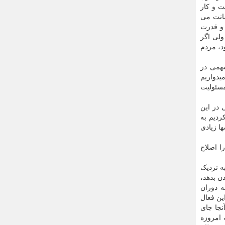
ت و کار
مانت می
 و قدرت
ولی اگر
د، مردم
همی در
یدواریم
سئولیت
 در این
ردیم به
ها زیادی
ا اصلاح
ه نزدیک
ن بدهد،
ه دوران
ین فعال
نجا جای
 امروزه