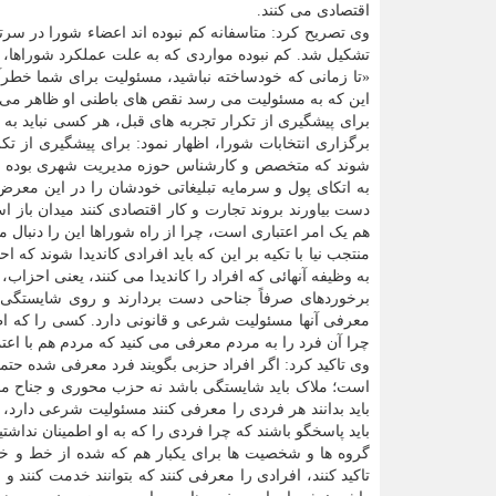
اقتصادی می کنند.
وی تصریح کرد: متاسفانه کم نبوده اند اعضاء شورا در س
تشکیل شد. کم نبوده مواردی که به علت عملکرد شوراها، د
«تا زمانی که خودساخته نباشید، مسئولیت برای شما خطر
این که به مسئولیت می رسد نقص های باطنی او ظاهر می ش
برای پیشگیری از تکرار تجربه های قبل، هر کسی نباید ب
برگزاری انتخابات شورا، اظهار نمود: برای پیشگیری از تک
شوند که متخصص و کارشناس حوزه مدیریت شهری بوده و واق
به اتکای پول و سرمایه تبلیغاتی خودشان را در این معرض
دست بیاورند بروند تجارت و کار اقتصادی کنند میدان باز ا
هم یک امر اعتباری است، چرا از راه شوراها این را دنبال می
منتجب نیا با تکیه بر این که باید افرادی کاندیدا شوند ک
به وظیفه آنهائی که افراد را کاندیدا می کنند، یعنی احزا
برخوردهای صرفاً جناحی دست بردارند و روی شایستگی و ش
معرفی آنها مسئولیت شرعی و قانونی دارد. کسی را که اطم
چرا آن فرد را به مردم معرفی می کنید که مردم هم با اعتما
وی تاکید کرد: اگر افراد حزبی بگویند فرد معرفی شده حتما
است؛ ملاک باید شایستگی باشد نه حزب محوری و جناح م
باید بدانند هر فردی را معرفی کنند مسئولیت شرعی دارد،
باید پاسخگو باشند که چرا فردی را که به او اطمینان نداشت
گروه ها و شخصیت ها برای یکبار هم که شده از خط و خ
تاکید کنند، افرادی را معرفی کنند که بتوانند خدمت کنند 