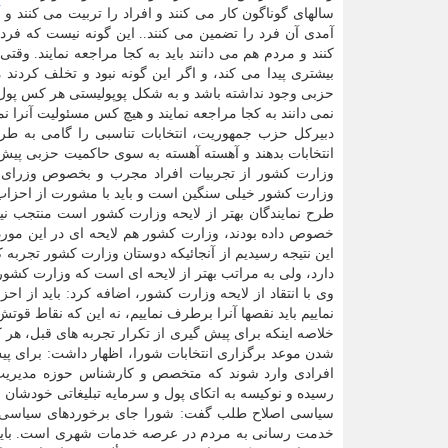
سالهای گوناگون کار می کنند و افراد را تربیت می کنند و
آمدی آن فرد را تضمین می کنند.. این گونه نیست که فر
کنند و مردم هم می دانند باید به کجا مراجعه نمایند. و
بیشتری پیدا می کند، و اگر این گونه نبود و تخلف کردن
حزبی وجود نداشته باشد و به شکل پوپولیستی هر کس پول ب
نمی دانند به کجا مراجعه نمایند و هیچ کس مسئولیت آنرا ن
دبیرکل حزب جمهوریت، انتخابات تناسبی را گامی به ط
انتخابات بدهند و آهسته آهسته به سوی حاکمیت حزبی پیش 
وزارت کشور از تجربیات افراد مجرب و بخصوص وزرای ک
وزارت کشور خیلی سنگین است و باید با مشورت از احزاب نظر
طرح نمایندگان بهتر از لایحه وزارت کشور است منتجب نیا
خصوص داده بودند، وزارت کشور هم لایحه ای در این مورد 
این نتیجه رسیدیم از آنجائیکه دوستان وزارت کشور تجربه کاف
دارد، ولی به مراتب بهتر از لایحه ای است که وزارت کشور
وی با انتقاد از لایحه وزارت کشور، اضافه کرد: باید از ا
نماییم باید نقصها آنرا برطرف نماییم، نه این که نقاط قوتش 
خلاصه اینکه برای پیش گیری از تکرار تجربه های قبل، هر 
شدن موعد برگزاری انتخابات شورا، اظهار داشت: برای پیش
افرادی وارد شوند که متخصص و کارشناس حوزه مدیریت ش
رسیده و نوکیسه به اتکای پول و سرمایه تبلیغاتی خودشان 
سیاسی اصلاح طلب گفت: شورا جای برخوردهای سیاسی و 
خدمت رسانی به مردم در عرصه خدمات شهری است. باید ب