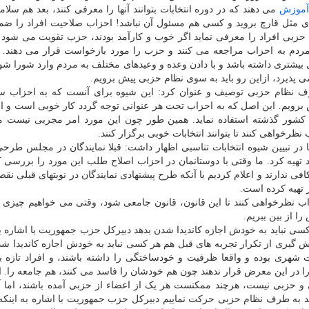
آموزش
می دهند که در دوره انتخابات بتوانند آنها را معرفی کنند، بعد هم سلام
دی مثل قارچ بروید و کسی هم مسئول آن نباشد! احزاب صلاحیت افراد را ض
قتی حزبی افراد را معرفی نماید اگر خوب و کارآمد بودند، حزب تقویت می شود
د مردم به احزاب مراجعه می کنند و حزب را مورد بازخواست قرار می دهند. 
یشتری داشته باشد و با دادن وعده و وعیدهای مختلف به مردم وارد شورا شو
می پذیرد، ازاین رو باید به سوی نظام حزبی پیش برویم.
رف نظام حزبی توصیف و عنوان کرد: این شیوه برای آنست که به احزاب س
برویم. این اصل که به احزاب تحت هر عنوانی توجه گردد کار خوبی است و ام
شور گذشته استفاده نماید. همین طور چون این مورد امر مجربی نیست م
خواهی کنند تا بتوانند انتخابات خوبی برگزار کنند.
 در تبیین شیوه انتخابات تناسبی اظهار داشت: قبلا نمایندگان در مجلس طرحی
تهیه کرد. ما وقتی با دوستانمان در احزاب اصلاح طلب این مورد را بررسی ک
ی ندارند و اعلام کردیم با آنکه طرح پیشنهادی نمایندگان در نوبتهای قبلی نقص
 تهیه کرده است.
حزاب نظرخواهی کنند تا این قانون، قانون جامعی شود، وقتی می خواهیم چیزی ر
را از بین ببریم.
کسی نباید به خودش اجازه کاندیدا شدن بدهد دبیرکل حزب جمهوریت با اشاره ب
 گیری از تکرار تجربه های قبل هم هر کسی نباید به خودش اجازه کاندیدا شد
هری بوده و واقعا ظرفیت و خودساختگی را داشته باشند، و افراد تازه ب
را در این معرض قرار ندهند چون هم خودشان را فاسد می کنند، هم جامعه را. ا
حزبی نیست، هرچند ممکنست هر یک از اعضاء از حزبی آمده باشند، اما آ
ه طرف نظام حزبی حرکت نماییم دبیرکل حزب جمهوریت با اشاره به اینکه