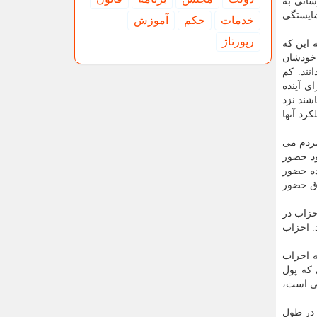
انی به
شایستگی
خدمات
حكم
آموزش
رپورتاژ
 این که
 خودشان
نند. کم
ای آینده
شند نزد
کرد آنها
مردم می
ود حضور
ده حضور
وق حضور
حزاب در
. احزاب
ه احزاب
 که پول
فی است،
 در طول