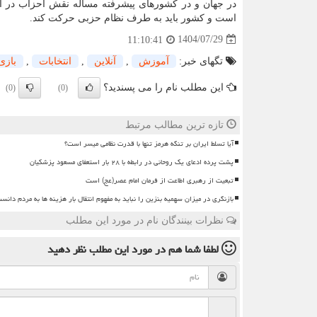
در جهان و در کشورهای پیشرفته مسأله نقش احزاب در اد
است و کشور باید به طرف نظام حزبی حرکت کند.
1404/07/29
11:10:41
تگهای خبر:
آموزش
,
آنلاین
,
انتخابات
,
بازی
این مطلب نام را می پسندید؟
(0)
(0)
تازه ترین مطالب مرتبط
آیا تسلط ایران بر تنگه هرمز تنها با قدرت نظامی میسر است؟
پشت پرده ادعای یک روحانی در رابطه با ۲۸ بار استعفای مسعود پزشکیان
تبعیت از رهبری اطاعت از فرمان امام عصر(عج) است
بازنگری در میزان سهمیه بنزین را نباید به مفهوم انتقال بار هزینه ها به مردم دانس
نظرات بینندگان نام در مورد این مطلب
لطفا شما هم
در مورد این مطلب
نظر دهید