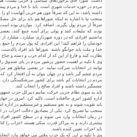
داشت: شورا جای برخوردهای سیاسی و حزبی نیست، هرچن
مردم در حوزه خدمات شهری است. باید با خدا و مردم پیمان
داشته باشد، نه این که صرفاً چون هم حزبی آنهاست او را 
منتجب نیا با اشاره به اینکه شوراها هم باید برای حل م
صرفاً از مردم پول بگیرند، اضافه کرد: مواردی بوده است
بودند که تبلیغات کنند و پولی برای آینده جمع کنند، بع
نداشتیم افرادی که در دوره شهرداری میلیارد ـ میلیارد از 
خودشان را فراهم کنند! این افرادی که پول مردم را جمع می
خدا و ملت باید جوابگو باشند. شوراها باید افراد پاکدست، 
نظارت کنند و فارغ از این که از کدام حزب و دسته و جناح ا
وی با تکیه بر اهمیت حضور پرشور مردم در پای صندوق را
توانند در انتخابات شرکت نمایند. در بعضی مناطق هم مر
مردم چشم گیر باشد و در جهان بتوان به آن افتخار کرد که 
مردم در انتخابات کم باشد برای کشور سرشکستگی دارد و د
چشمگیر داشته باشند و افراد صالح را انتخاب کنند.
باید به سوی نظام حزبی حرکت نماییم دبیرکل حزب جمهوری
اداره کشور امری جاافتاده است، تاکید کرد: امروز در جه
باید تقویت شوند و به نحو مستقیم و غیرمستقیم در اداره ا
منتجب نیا تصریح کرد: یکی از مصادیق دخالت احزاب در اد
در زمان انتخابات وارد می شوند و در سطح کشور افراد
بیشتری دارند و به مراکز قدرت متکی هستند احزاب را کن
باید احزاب تعیین کننده باشند.
وی با تکیه بر این که یک حزب وقتی می خواهد وارد انتخا