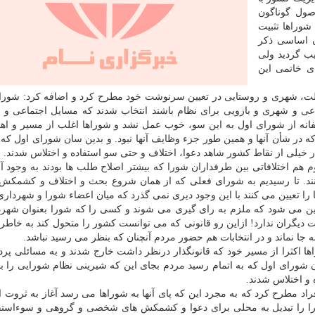
صول گوناگون
وراها تثبیت
ن اساسی ذکر
ب گردید ولی
ی خاتمی این
د ملت، شهری و روستایی در تعیین سرنوشت خود مطرح کرد و اضافه کرد: شوراها
 و شهری و بازویی برای نظام باشند انتخاب شدند که مسایل اجتماعی و 
سفانه از شورای اول به این سو، خوب عمل نشد و شوراها اغلب از مسیر و اه
ه در شأن آنها و همین طور جزء وظایف آنها نبود. و بدین سان شورای اول که ب
 خیلی از نقاط کشور شاهد دعوا، اختلاف و حتی سو استفاده و اختلاس شدند.
هم اختلافاتی بین طرفداران شورا که بیشتر اصلاح طلب ها بودند به وجود آمد
کنند. تا رسیدیم به شورای فعلی که از همان شروع بحث و اختلاف و کشمکش 
ا تعیین می کنند با این وجود دیری نمی گذرد که میان اعضاء شورا و شهرداری
 این می شود که ملزم به رای گیری می شوند و کسی را که شورا بعنوان شهرد
ات دیگران ندارد! ازاین رو قانونی که می توانست کشور را متحول کند به خاطر
 جا نماند و در انتخابات هم حضور مردم آنچنان که بنظر می رسید نباشد.
 اکثرا از مسیر خود که قانونگذار درنظر داشت خارج شدند و به مسائلی پردا
ان شورای اول که به اتمام رسید مردم بجای این که شیرینی نظام شورایی را ب
 و اختلاس شدند.
راد مطرح کرد که به مجرد این که پای آنها به شوراها می رسد آغاز به ثروت ا
را را تبدیل به محلی برای دعوا و کشمکش های شخصی و گروهی و سوءاستف