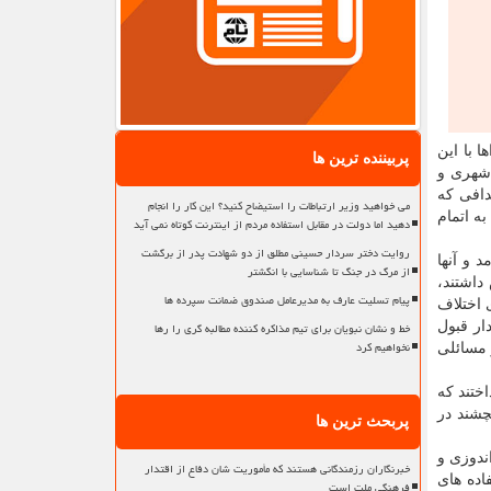
 با این
پربیننده ترین ها
شهری و
دافی که
می خواهید وزیر ارتباطات را استیضاح کنید؟ این کار را انجام
ه اتمام
دهید اما دولت در مقابل استفاده مردم از اینترنت کوتاه نمی آید
روایت دختر سردار حسینی مطلق از دو شهادت پدر از برگشت
 و آنها
از مرگ در جنگ تا شناسایی با انگشتر
داشتند،
پیام تسلیت عارف به مدیرعامل صندوق ضمانت سپرده ها
 اختلاف
خط و نشان نبویان برای تیم مذاکره کننده مطالبه گری را رها
ار قبول
نخواهیم کرد
 مسائلی
ختند که
چشند در
پربحث ترین ها
ندوزی و
خبرنگاران رزمندگانی هستند که مأموریت شان دفاع از اقتدار
اده های
فرهنگی ملت است