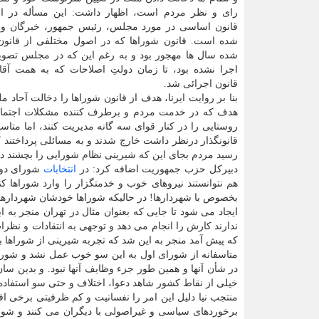
رای و نظر مردم است، اظهار داشت: این مسأله در ا
قانون اساسی در مورد مجلس، رئیس جمهور، خبرگان و ش
شده است. قانون شوراها که در اصول مختلفی از قانو
شده سال ها مهجور بود و به رغم این که در مجلس تصوی
اجرا نشده بود، تا زمان دولتِ اصلاحات که به همت آقا
قانون اجرائی شد.
بنا بر روایت ایرنا، هدف از قانون شوراها را دخالت آحا
هدف که در خدمت مردم و برطرف کننده مشکلات اجتماعی
روستایی را در کنار قوای سه گانه مدیریت کنند، اما متا
قانونگذار درنظر داشت خارج شدند و به مسائلی پرداختند ک
رسید مردم بجای این که شیرینی نظام شورایی را بچشند در
دبیرکل حزب جمهوریت اضافه کرد: در
انتخابات
شورای دوم 
هم نتوانستند نیروهای خوب و خدمتگزار را وارد شوراها 
بخصوص با شهردارها! در حالیکه شوراها خودشان شهردارها ر
ایجاد می شود تا جایی که بعنوان مثال در تهران منجر به
ندارند کارش را انجام می دهد و توجهی به انتقادات و نظر
که پیش آمد منجر به این شد که تجربه شیرینی از شوراها به
متاسفانه از شورای اول به این سو خوب عمل نشد و شوراها
در شأن آنها و همین طور جزء وظایف آنها نبود. و بدین س
خیلی از نقاط کشور شاهد دعوا، اختلاف و حتی سو استفاده
منتجب نیا دلیل این امر را نفسانیت و کم ظرفیتی برخی اف
برخوردهای سیاسی و غیراصولی با دیگران می کنند و شو