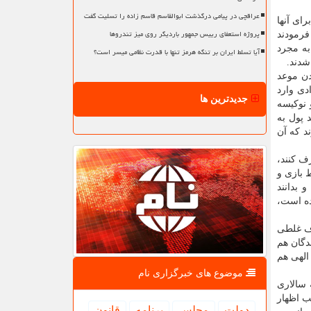
عراقچی در پیامی درگذشت ابوالقاسم قاسم زاده را تسلیت گفت
رای آنها
پروژه استعفای رییس جمهور باردیگر روی میز تندروها
فرمودند
به مجرد
آیا تسلط ایران بر تنگه هرمز تنها با قدرت نظامی میسر است؟
شدند.
دن موعد
دی وارد
جدیدترین ها
 نوکیسه
 پول به
د که آن
ف کنند،
 بازی و
 بدانند
ده است،
رف غلطی
دگان هم
الهی هم
موضوع های خبرگزاری نام
 سالاری
ب اظهار
دولت
مجلس
برنامه
قانون