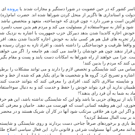
رتاسر کشور که در حین عضویت در شورا دستگیر و مجازات شدند یا
پرونده
ای ب
ولت و استانداری ها ناگزیر از منحل کردن شوراها شده اند. حضرت امام(ره) 
آفرین است و ضرر دارد.» چون فردی که خودساخته، متعهد و متخصص نباشد 
ود و آغاز به سوءاستفاده از مسئولیت می کند و مردم هم بدین سبب دلسرد 
ه خودش اجازه کاندیدا شدن بدهد دبیرکل حزب جمهوریت با اشاره به نزدیک ش
رار تجربه های قبل هم هر کسی نباید به خودش اجازه کاندیدا شدن بدهد، افرا
عاً ظرفیت و خودساختگی را داشته باشند، و افراد تازه به دوران رسیده و
 قرار ندهند چون هم خودشان را فاسد می کنند، هم جامعه را. اگر می خواهند
ست. چرا می خواهند از راه شوراها به امکانات دست یابند و پست و مقام بگیرن
 کنند که مردم را بدبین کنند!
ه احساس می کنند شایستگی و تخصص لازم را دارند و می توانند مشکلات را برطر
ب، اشاره و تصریح کرد: گروه ها و شخصیت ها برای یکبار هم که شده از خط و خط
ایسته سالاری تاکید کنند، افرادی را معرفی کنند که بتوانند خدمت کنند و
ینان ندارید آن فرد بتواند خودش را حفظ و خدمت کند و به دنبال سوءاستفا
د به شما به آن فرد رای بدهند؟!
ً باید از نیروهای حزبی ما باشد ولو این که شایستگی نداشته باشد، این هم ح
حوری، این هم وظیفه کسانی است که فهرست می دهند. حامیان و معرفی کنن
 و اگر این فرد هر خلافی مرتکب شود آنها در کار آن شریک هستند و در محضر 
ید بر بیت المال مسلط کردید؟
ط بازی و برخوردهای صرفاً جناحی دست بردارند و روی شایستگی و شایسته
و بدانند معرفی آنها مسئولیت شرعی و قانونی دارد. این فعال سیاسی اصلاح طل