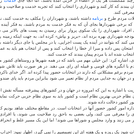
د ممکنست هر یک از اعضاء از حزبی آمده باشند، اما آنجا جای
خدمات
رس
 ببندند که کار کنند و شهرداری را انتخاب کنند که تجربه خدمت و صلاحیت و 
معرفی کنند.
شکلات مردم طرح و
برنامه
داشته باشند، و شهرداران را مکلف به خدمت کنند، نه
 که برخی شهردارها بجای آن که به فکر خدمت به مردم باشند، به فکر آینده
ضی افراد، شهرداری را یک سکوی پرواز برای رسیدن به پست های بالاتر می دا
بودجه شهرداری بهره برده اند، «بریز و بپاش» کرده اند، به جهت اینکه زمینه ر
 کنند که بتوانند در آینده یک پست اجرایی، یا در مجلس یا جای دیگر داشته با
امتحان پس داده و مبرا از خطا را انتخاب کنند و پس از انتخاب هم باید به عمل
نتخاب شده اند با مردم پیمان ببندند که خدمت کنند.
ی، اشاره کرد: این خیلی مهم می باشد که در همه شهرها و روستاهای کشور 
دم با انگیزه های قومی و قبیله ای رای می دهند. در هر صورت باید تلاش ش
مردم برغم مشکلاتی که دارند در انتخابات حضور پیدا کرده اند. اگر خدای ناکر
ر جهان به جدایی مردم از نظام تعبیر می شود بنابراین مردم باید پای صند
ت با اشاره به این که امروزه در جهان و در کشورهای پیشرفته مسأله نقش ا
ان نظام حزبی بهترین نظام است و کشور باید به سوی نظام حزبی حرکت نماید
مور کشور دخالت داده شوند.
اره امور کشور حضور آنها در انتخابات است. در مقاطع مختلف شاهد بودیم ک
ی را معرفی می کنند، ولی بعضی به ناحق رد صلاحیت می شوند، یا افرادی
ار می زنند و وارد مجلس و شوراها می شوند! اما این یک مسیر غلط و انحرا
بات شود یک روزه و یک هفته ای این تصمصیم را نمی گیرد، اظهار نمود: احزاب