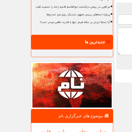
عراقچی در پیامی درگذشت ابوالقاسم قاسم زاده را تسلیت گفت
پروژه استعفای رییس جمهور باردیگر روی میز تندروها
آیا تسلط ایران بر تنگه هرمز تنها با قدرت نظامی میسر است؟
جدیدترین ها
موضوع های خبرگزاری نام
دولت
مجلس
برنامه
قانون