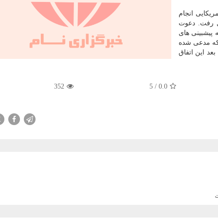
های آمریکایی انجام
یل رفت. دعوت
 پیشبینی های
 که مدعی شده
سقوط نخواهد کرد اما ۲۴ ساعت بعد این اتفاق
352
5
/
0.0
X
ت