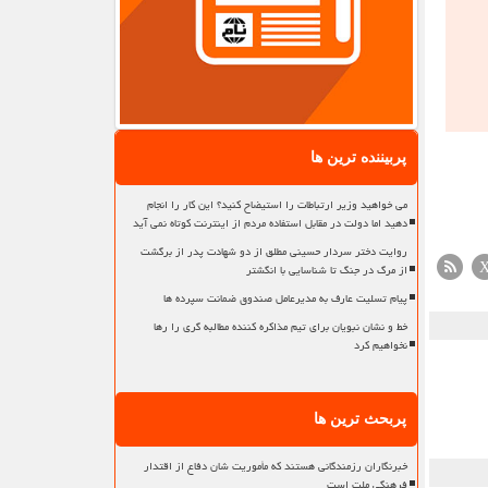
پربیننده ترین ها
می خواهید وزیر ارتباطات را استیضاح کنید؟ این کار را انجام
دهید اما دولت در مقابل استفاده مردم از اینترنت کوتاه نمی آید
روایت دختر سردار حسینی مطلق از دو شهادت پدر از برگشت
از مرگ در جنگ تا شناسایی با انگشتر
پیام تسلیت عارف به مدیرعامل صندوق ضمانت سپرده ها
خط و نشان نبویان برای تیم مذاکره کننده مطالبه گری را رها
نخواهیم کرد
پربحث ترین ها
خبرنگاران رزمندگانی هستند که مأموریت شان دفاع از اقتدار
فرهنگی ملت است