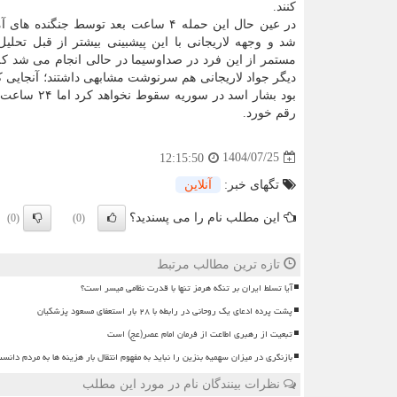
کنند.
در عین حال این حمله ۴ ساعت بعد توسط جنگنده 
شد و وجهه لاریجانی با این پیشبینی بیشتر از قبل تحل
مستمر از این فرد در صداوسیما در حالی انجام می شد که
دیگر جواد لاریجانی هم سرنوشت مشابهی داشتند؛ آنجایی
بود بشار اسد در سوریه 
رقم خورد.
1404/07/25
12:15:50
تگهای خبر:
آنلاین
این مطلب نام را می پسندید؟
(0)
(0)
تازه ترین مطالب مرتبط
آیا تسلط ایران بر تنگه هرمز تنها با قدرت نظامی میسر است؟
پشت پرده ادعای یک روحانی در رابطه با ۲۸ بار استعفای مسعود پزشکیان
تبعیت از رهبری اطاعت از فرمان امام عصر(عج) است
بازنگری در میزان سهمیه بنزین را نباید به مفهوم انتقال بار هزینه ها به مردم دانس
نظرات بینندگان نام در مورد این مطلب