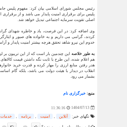
رئیس مجلس شورای اسلامی بیان کرد: مفهوم پلیس جامعه
پلیس برای برقراری امنیت پایدار می باشد و از برقراری ام
اصلی تقویت سرمایه اجتماعی تبدیل خواهد شد.
وی اضافه کرد: در این فرصت، یاد و خاطره شهدای گرانق
کردند، گرامی می داریم و به خانواده های صبور و ایثارگ
خدوم این نیرو شاهد تحقق هرچه بیشتر امنیت پایدار و آرا
به طور خلاصه
این چندمین بار است که از این تریبون بر لز
هم اعلام شده، این طرح با ثابت نگه داشتن قیمت کالاها
هدر رفتن منابع ارزی را مهار کرده و قدرت خرید خانواره
انقلاب در دیدار با هیئت دولت می باشد، بلکه گام ا
بشمار می رود.
منبع:
خبرگزاری نام
1404/07/13
11:36:16
تگهای خبر:
آنلاین
,
امنیت
,
برنامه
,
خدمات
این مطلب نام را می پسندید؟