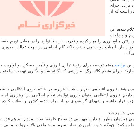
 برای اجرای
ار است که از
علام شده، این
دم و پرداخت
فتن منابع ارزی را مهار کرده و قدرت خرید خانوارها را در مقابل تورم حفظ ک
 در دیدار با هیات دولت می باشد، بلکه گام اساسی در جهت عدالت محوری
آید.
انین
برنامه
هفتم توسعه برای رفع ناترازی انرژی و تأمین مسکن دو اولویت ح
ازد؛ اجرای منظم کالا برگ به روشی که گفته شد و پیگیری نهضت ساختما
 هفته نیروی انتظامی اظهار داشت: فرارسیدن هفته نیروی انتظامی با شع
ریم. نیروی انتظامی بعنوان بازوی توانمند نظام اسلامی در برقراری امنی
ز قرار داشته و شهدای گرانقدری در این راه تقدیم کشور و انقلاب کرده و
دیل خواهد شد
امی همزمان مظهر اقتدار و مهربانی در سطح جامعه است. مردم باید هم قدرت و
س کنند؛ چونکه جامعه امن در سایه سرمایه اجتماعی بالا و روابط مبتنی بر