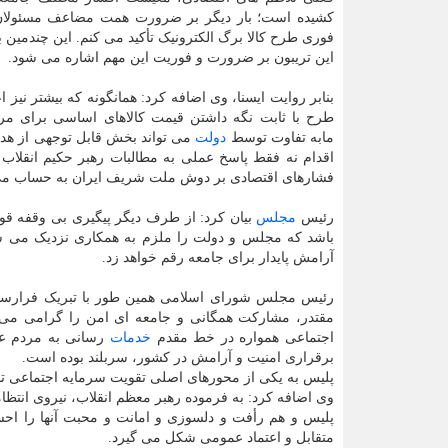
کشیده است؛ بار دیگر بر ضرورت همت مضاعف مسئولان
فوری طرح کالا برگ الکترونیک تأکید می کنم. این چندمین ب
این تریبون بر ضرورت و فوریت این مهم اشاره می شود.
بنابر روایت ایسنا، وی اضافه کرد: همانگونه که بیشتر نیز ا
طرح با ثابت نگه داشتن قیمت کالاهای اساسی برای مر
مابه تفاوت توسط
دولت
می تواند بخش قابل توجهی از هدر ر
اقدام نه فقط پاسخ عملی به مطالبات رهبر حکیم انقلاب
فشارهای اقتصادی بر دوش ملت شریف ایران به حساب می 
رئیس
مجلس
بیان کرد: از طرف دیگر پیگیری بی وقفه قو
باشد که مجلس و دولت را ملزم به همکاری نزدیک می س
آرامش پایدار برای جامعه رقم خواهد زد.
رئیس مجلس شورای اسلامی همین طور با تبریک فرارسیدن
مقتدر، مشارکت همگانی و جامعه ای امن را گرامی می دا
اجتماعی همواره در خط مقدم
خدمات
رسانی به مردم عزی
برقراری امنیت و آرامش در کشور، سربلند بوده است.
پلیس به یکی از محورهای اصلی تقویت سرمایه اجتماعی تب
وی اضافه کرد: به فرموده رهبر معظم انقلاب، نیروی انتظ
پلیس و هم رأفت و دلسوزی و امانت و محبت آنها را احسا
متقابل و اعتماد عمومی شکل می گیرد.