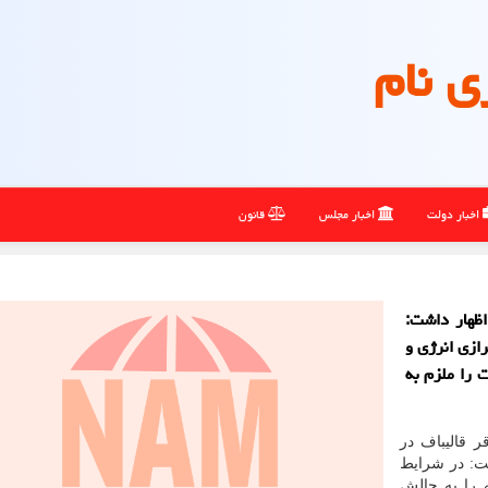
ی نام
اخبار دولت
اخبار مجلس
قانون
ظهار داشت:
ازی انرژی و
 را ملزم به
ر قالیباف در
ت: در شرایط
 را به چالش