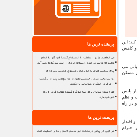
ند؛ این
پربیننده ترین ها
 و کاهش
می خواهید وزیر ارتباطات را استیضاح کنید؟ این کار را انجام
دهید اما دولت در مقابل استفاده مردم از اینترنت کوتاه نمی آید
یاتی می
پیام تسلیت عارف به مدیرعامل صندوق ضمانت سپرده ها
ن مسکن
روایت دختر سردار حسینی مطلق از دو شهادت پدر از برگشت
از مرگ در جنگ تا شناسایی با انگشتر
خط و نشان نبویان برای تیم مذاکره کننده مطالبه گری را رها
ار پلیس
نخواهیم کرد
ت و نظم
 در راه
پربحث ترین ها
 اقتدار
 احترام
عراقچی در پیامی درگذشت ابوالقاسم قاسم زاده را تسلیت گفت