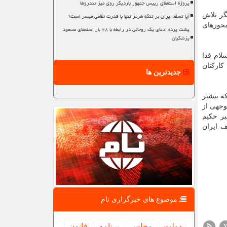
پروژه استعفای رییس جمهور باردیگر روی میز تندروها
آیا تسلط ایران بر تنگه هرمز تنها با قدرت نظامی میسر است؟
گر تلاش
محورهای
پشت پرده ادعای یک روحانی در رابطه با ۲۸ بار استعفای مسعود
پزشکیان
لام فدا
کارکنان
جدیدترین ها
ه بیشتر
وجهی از
بر حکیم
ف ایران
موضوع های خبرگزاری نام
دولت
مجلس
برنامه
قانون