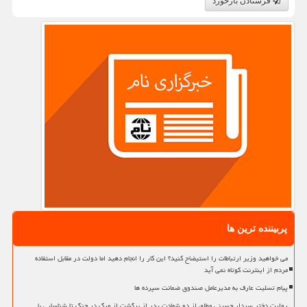
فرستادن بازخورد
پربیننده ترین ها
می خواهید وزیر ارتباطات را استیضاح کنید؟ این کار را انجام دهید اما دولت در مقابل استفاده
مردم از اینترنت کوتاه نمی آید
پیام تسلیت عارف به مدیرعامل صندوق ضمانت سپرده ها
روایت دختر سردار حسینی مطلق از دو شهادت پدر از برگشت از مرگ در جنگ تا شناسایی با