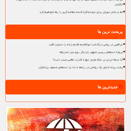
انگشتر
خط و نشان نبویان برای تیم مذاکره کننده مطالبه گری را رها نخواهیم کرد
پربحث ترین ها
عراقچی در پیامی درگذشت ابوالقاسم قاسم زاده را تسلیت گفت
پروژه استعفای رییس جمهور باردیگر روی میز تندروها
آیا تسلط ایران بر تنگه هرمز تنها با قدرت نظامی میسر است؟
پشت پرده ادعای یک روحانی در رابطه با ۲۸ بار استعفای مسعود پزشکیان
جدیدترین ها