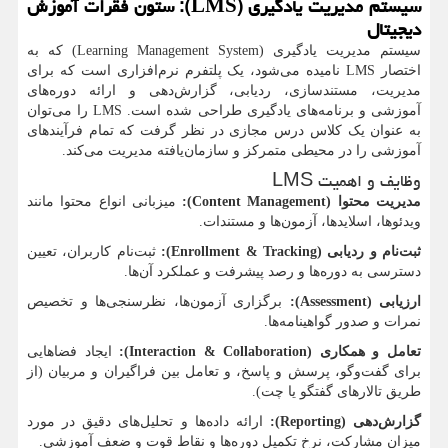
سیستم مدیریت یادگیری (
LMS
): ستون فقرات آموزش
دیجیتال
سیستم مدیریت یادگیری (
Learning Management System
) که به
اختصار
LMS
نامیده می‌شود، یک پلتفرم نرم‌افزاری است که برای
مدیریت، مستندسازی، ردیابی، گزارش‌دهی و ارائه دوره‌های
آموزشی و برنامه‌های یادگیری طراحی شده است.
LMS
را می‌توان
به عنوان یک کلاس درس مجازی در نظر گرفت که تمام فرآیندهای
آموزشی را در محیطی متمرکز و سازمان‌یافته مدیریت می‌کند.
وظایف و اهمیت
LMS
مدیریت محتوا (
Content Management
):
میزبانی انواع محتوا مانند
ویدئوها، اسلایدها، آزمون‌ها و مستندات.
ثبت‌نام و ردیابی (
Enrollment & Tracking
):
ثبت‌نام کاربران، تعیین
دسترسی به دوره‌ها و رصد پیشرفت و عملکرد آن‌ها.
ارزیابی (
Assessment
):
برگزاری آزمون‌ها، نظرسنجی‌ها و تخصیص
نمرات و صدور گواهینامه‌ها.
تعامل و همکاری (
Interaction & Collaboration
):
ایجاد فضاهایی
برای گفت‌وگو، پرسش و پاسخ، و تعامل بین فراگیران و مربیان (از
طریق تالارهای گفتگو یا چت).
گزارش‌دهی (
Reporting
):
ارائه داده‌ها و تحلیل‌های دقیق در مورد
میزان مشارکت، نرخ تکمیل دوره‌ها و نقاط قوت و ضعف آموزشی.