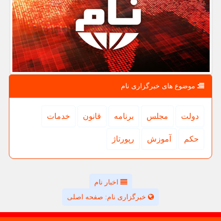
موضوع های خبرگزاری نام
دولت
مجلس
برنامه
قانون
خدمات
حكم
آموزش
رپورتاژ
اخبار نام
خبرگزاری نام: صفحه اصلی