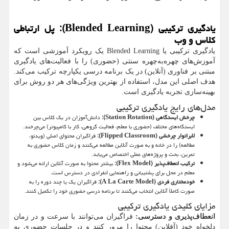
یادگیری ترکیبی (
Blended Learning
): پل ارتباطی
کلاس و وب
یادگیری ترکیبی یا
Blended Learning
یک رویکرد آموزشی است که
آموزش‌های چهره‌به‌چهره سنتی (حضوری) را با فعالیت‌های یادگیری
مبتنی بر فناوری (آنلاین) در یک برنامه درسی یکپارچه ترکیب می‌کند.
هدف اصلی این مدل، استفاده از بهترین ویژگی‌های هر دو روش برای
بهینه‌سازی تجربه یادگیری است.
مدل‌های رایج یادگیری ترکیبی
چرخش ایستگاهی (
Station Rotation
):
دانش‌آموزان در یک کلاس بین
ایستگاه‌های مختلف (حضوری با معلم، فعالیت گروهی، کار با کامپیوتر) می‌چرخند.
لابراتوار چرخشی (
Flipped Classroom
):
فراگیران محتوای اصلی (ویدئو،
مطالعه) را در خانه و به صورت آنلاین مطالعه می‌کنند و زمان کلاس حضوری به
تمرین، بحث و پروژه‌های عملی اختصاص می‌یابد.
ترکیب انعطاف‌پذیر (
Flex Model
):
بیشتر محتوا به صورت آنلاین ارائه می‌شود و
معلم در محل برای پشتیبانی و راهنمایی انفرادی در دسترس است.
خودمختاری فردی (
A La Carte Model
):
فراگیران یک یا چند دوره را به
صورت کاملاً آنلاین انتخاب می‌کنند تا برنامه درسی حضوری خود را تکمیل کنند.
مزایای کلیدی یادگیری ترکیبی
انعطاف‌پذیری و دسترسی:
فراگیران می‌توانند با سرعت و در زمان
دلخواه خود (آفلاین) محتوا را مرور کنند و در جلسات حضوری به