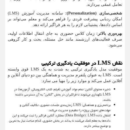
تعامل عمقی بپردازند.
شخصی‌سازی (
Personalization
):
سامانه مدیریت آموزش
(
LMS
)
امکان ردیابی پیشرفت فردی را فراهم می‌کند و معلم می‌تواند بر
اساس داده‌ها، پشتیبانی لازم را به هر فراگیر ارائه دهد.
بهره‌وری بالاتر:
زمان کلاس حضوری به جای انتقال اطلاعات اولیه،
صرف فعالیت‌های ارزشمند مانند حل مسئله، بحث و کار گروهی
می‌شود.
نقش
LMS
در موفقیت یادگیری ترکیبی
موفقیت مدل یادگیری ترکیبی به شدت به یک
LMS
قوی وابسته
است.
LMS
به عنوان پلتفرم مدیریت و هماهنگی بین دو دنیای آنلاین و
آفلاین عمل می‌کند و موارد زیر را مهیا می سازد:
ذخیره محتوای آنلاین: تمام مواد آموزشی (فیلم، کتاب الکترونیکی، آزمون‌ها) در
LMS
نگهداری می‌شوند تا فراگیران در بخش "آنلاین" به آن دسترسی داشته
باشند.
برنامه‌ریزی و هماهنگی:
LMS
زمان‌بندی جلسات حضوری، تکالیف آنلاین و
مهلت‌های تحویل پروژه را تنظیم و مدیریت می‌کند.
انتقال داده
(Data Bridge): LMS
عملکرد آنلاین فراگیر را ثبت می‌کند و این
داده‌ها به معلم کمک می‌کنند تا بداند در بخش حضوری، کدام مباحث نیاز به تمرین
و توضیح بیشتر دارند.