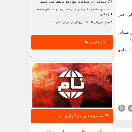
آیا تسلط ایران بر تنگه هرمز تنها با قدرت نظامی میسر است؟
پشت پرده ادعای یک روحانی در رابطه با ۲۸ بار استعفای مسعود
پزشکیان
گی. حتی
موانع مقرراتی اقتصاد دیجیتال باید برطرف شود
ن مسایل
.
جدیدترین ها
د. جلوی
موضوع های خبرگزاری نام
دولت
مجلس
برنامه
قانون