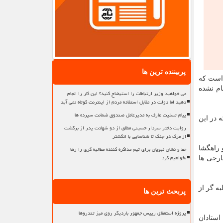
پربیننده ترین ها
 است که
ام نشده
می خواهید وزیر ارتباطات را استیضاح کنید؟ این کار را انجام
دهید اما دولت در مقابل استفاده مردم از اینترنت کوتاه نمی آید
پیام تسلیت عارف به مدیرعامل صندوق ضمانت سپرده ها
 در این
روایت دختر سردار حسینی مطلق از دو شهادت پدر از برگشت
از مرگ در جنگ تا شناسایی با انگشتر
خط و نشان نبویان برای تیم مذاکره کننده مطالبه گری را رها
 راهگشا
نخواهیم کرد
ارجی ها
ه گر از
پربحث ترین ها
پروژه استعفای رییس جمهور باردیگر روی میز تندروها
استادان