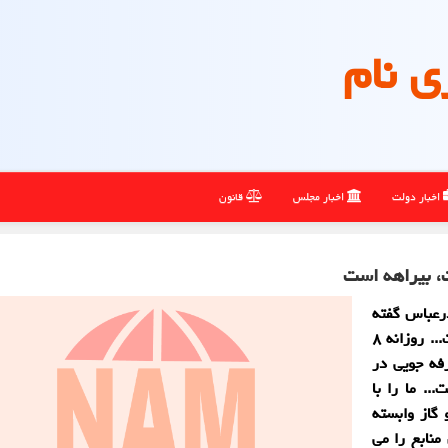
ی نام
اخبار دولت
اخبار مجلس
قانون
، بیراهه است
رعباس گفته
است: «انتقال پایتخت از تهران انتخاب نیست، اجبار است... روزانه ۸
د می کنیم؛ ۱۰ درصد صرفه جویی در
روز است... ما را با
گاز وابسته
منابع را می