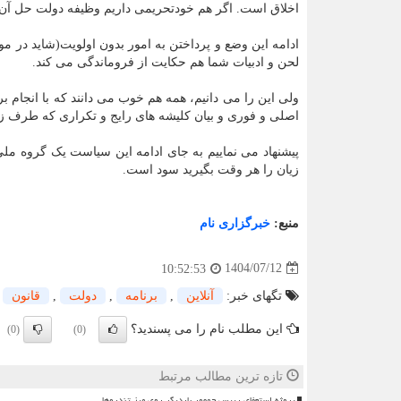
اخلاق است. اگر هم خودتحریمی داریم وظیفه دولت حل آن
ادامه این وضع و پرداختن به امور بدون اولویت(شاید در م
لحن و ادبیات شما هم حکایت از فروماندگی می کند.
ولی این را می دانیم، همه هم خوب می دانند که با انجام ب
اصلی و فوری و بیان کلیشه های رایج و تکراری که طرف ز
پیشنهاد می نماییم به جای ادامه این سیاست یک گروه ملی 
زیان را هر وقت بگیرید سود است.
منبع:
خبرگزاری نام
1404/07/12
10:52:53
تگهای خبر:
آنلاین
,
برنامه
,
دولت
,
قانون
این مطلب نام را می پسندید؟
(0)
(0)
تازه ترین مطالب مرتبط
پروژه استعفای رییس جمهور باردیگر روی میز تندروها