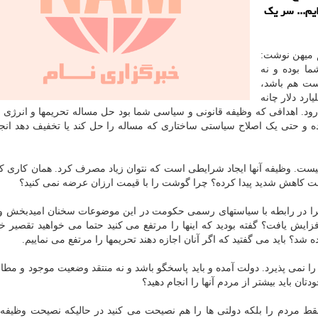
ایم... سر یک
م میهن نوشت:
ما بوده و نه
ست هم باشد،
رد دلار چانه
ی رود. اهدافی که وظیفه قانونی و سیاسی شما بود حل مساله تحریمها و انرژی
 و حتی یک اصلاح سیاستی ساختاری که مساله را حل کند یا تخفیف دهد انج
ت. وظیفه آنها ایجاد شرایطی است که نتوان زیاد مصرف کرد. همان کاری که
اهش شدید پیدا کرده؟ چرا گوشت را با قیمت ارزان عرضه نمی کنید؟
را در رابطه با سیاستهای رسمی حکومت در این موضوعات سخنان امیدبخش و
زایش یافت؟ گفته بودید که اینها را مرتفع می کنید حتما می خواهید تقصیر خ
ده شد؟ باید می گفتید که اگر آنان اجازه دهند تحریمها را مرتفع می نماییم.
 نمی پذیرد. دولت آمده و باید پاسخگو باشد و نه منتقد وضعیت موجود و مطالب
ن باید بیشتر از مردم آنها را انجام دهید؟
قط مردم را بلکه دولتی ها را هم نصیحت می کنید در حالیکه نصیحت وظیفه 