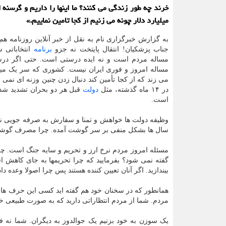
خرند چه طور زندگی می کنند؟ ما اینها را داریم و گرسنه 
میلیارد دلار چونه می زنیم از کجا تامین نماییم.»
به گزارش خبرگزاری نام به نقل از خبر آنلاین روزنامه ه
جناب پزشکیان! انتقال پایتخت نه جزو
برنامه
انتخاباتی ش
مساله مردم است و نه ایده درستی است. حتی اگر در
مساله امروز و فوری ایران نیست. کشوری که سر یک میلیا
می زند که از کجا تأمین کند دنبال زدن چنین وزنه ای نم
در ۱۴ ماه گذشته، مثل
دولت
قبل هر دو بحران تشدید شده
است.
وظیفه دولت ها خواهش و تمنا و سفارش به صرفه جویی نیس
سال ها بشکل منفی بر سر گوشت آمده. چرا مصرف گوشت ک
مسئله امروز مردم نرخ ارز و تحریم و سایه جنگ است. چ
گفته نمی شود؟ بفرمایید که چرا تحریمها به جای کاهش اف
بیندازید. اگر آنان تعیین کننده هستند پس چرا اصولا وعده دا
همانطور که در سخنان خود هم گفته اید کسی این حرف ها را
مردم. شما از مردم انتظاراتی دارید که به صورت طبیعی خودتا
یک سوزن به خود بزنیم یک جوالدوز به دیگران. شما نه ف