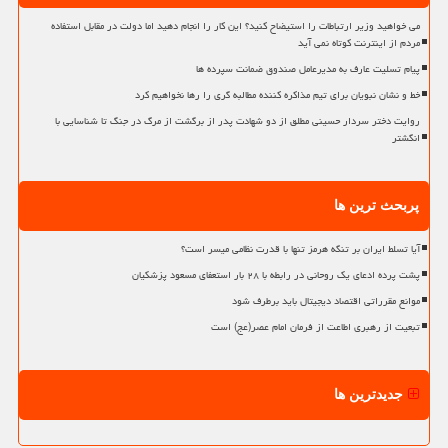
می خواهید وزیر ارتباطات را استیضاح کنید؟ این کار را انجام دهید اما دولت در مقابل استفاده
مردم از اینترنت کوتاه نمی آید
پیام تسلیت عارف به مدیرعامل صندوق ضمانت سپرده ها
خط و نشان نبویان برای تیم مذاکره کننده مطالبه گری را رها نخواهیم کرد
روایت دختر سردار حسینی مطلق از دو شهادت پدر از برگشت از مرگ در جنگ تا شناسایی با
انگشتر
پربحث ترین ها
آیا تسلط ایران بر تنگه هرمز تنها با قدرت نظامی میسر است؟
پشت پرده ادعای یک روحانی در رابطه با ۲۸ بار استعفای مسعود پزشکیان
موانع مقرراتی اقتصاد دیجیتال باید برطرف شود
تبعیت از رهبری اطاعت از فرمان امام عصر(عج) است
جدیدترین ها