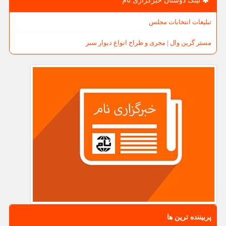
لینک دوستان خبرگزاری نام
تبلیغات انتخابات مجلس
مستر گرین وال | مجری و طراح انواع دیوار سبز
پربیننده ترین ها