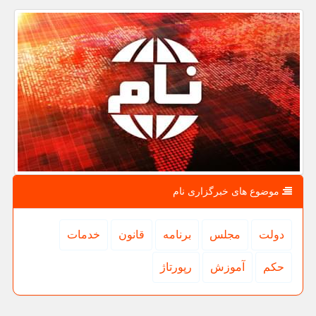
موضوع های خبرگزاری نام
دولت
مجلس
برنامه
قانون
خدمات
حكم
آموزش
رپورتاژ