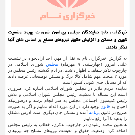
خبرگزاری نام: نمایندگان مجلس پیرامون ضرورت بهبود وضعیت
کوپن و مسکن و افزایش حقوق نیروهای مسلح بر اساس شان آنها
تذکر دادند.
به گزارش خبرگزاری نام به نقل از مهر، احد آزادیخواه در نشست
علنی امروز (چهارشنبه، ۹ مهرماه)
مجلس
شورای اسلامی در
چارچوب تذکر شفاهی، اظهار داشت: در ایام گذشته رئیس مجلس در
مورد ۲ مبحث مهم شامل کالا برگ و مسکن توضیحاتی عرضه دادند
که از مسایل جدی کنونی کشور است.
نماینده مردم ملایر در مجلس شورای اسلامی اشاره کرد: ضروری
است این مساله با تمشیت رئیس مجلس شورای اسلامی و تلاش
رئیس کمیسیون اجتماعی مجلس به سر انجام برسد و درصورتیکه
احتیاج به
قانون
وجود دارد در این مورد اقدام نماییم و اگر به صورت
صریح در قانون
برنامه
آمده و مشکل جای دیگری است آدرس مشکل
را بدهید تا آنرا رفع نماییم.
همچنین محمد رشیدی در چارچوب تذکری، خطاب به رئیس مجلس
اضافه کرد: وضعیت حقوق و معیشت نیروهای مسلح چه نیروهای