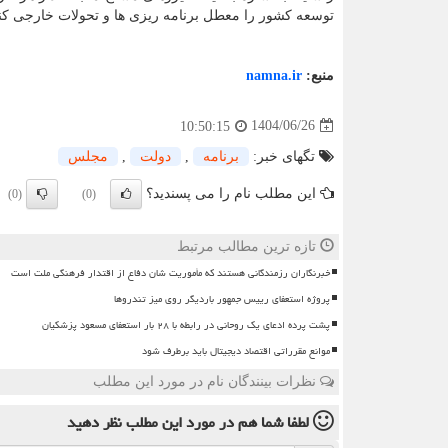
توسعه کشور را معطل برنامه ریزی ها و تحولات خارجی کند
منبع:
namna.ir
1404/06/26
10:50:15
تگهای خبر:
برنامه
,
دولت
,
مجلس
این مطلب نام را می پسندید؟
(0)
(0)
تازه ترین مطالب مرتبط
خبرنگاران رزمندگانی هستند که مأموریت شان دفاع از اقتدار فرهنگی ملت است
پروژه استعفای رییس جمهور باردیگر روی میز تندروها
پشت پرده ادعای یک روحانی در رابطه با ۲۸ بار استعفای مسعود پزشکیان
موانع مقرراتی اقتصاد دیجیتال باید برطرف شود
نظرات بینندگان نام در مورد این مطلب
لطفا شما هم
در مورد این مطلب
نظر دهید