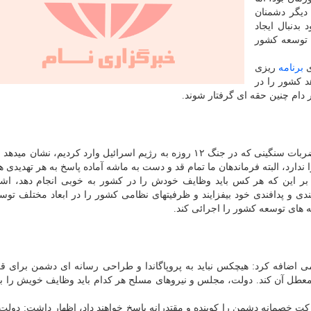
 و دیگر دشمنان
بدنبال ایجاد
 توسعه کشور
ی
برنامه
ریزی
 کشور را در
ر دام چنین حقه ای گرفتار شوند.
راستینه اشاره کرد: ایران کشوری مقتدر و بزرگ است و ضربات سنگینی که در جنگ ۱۲ روزه به رژیم اسرائیل وارد کردیم، 
ارد، البته فرماندهان ما تمام قد و دست به ماشه آماده پاسخ به هر تهدیدی ه
بر این که هر کس باید وظایف خودش را در کشور به خوبی انجام دهد، اشا
ندی و پدافندی خود بیفزایند و ظرفیتهای نظامی کشور را در ابعاد مختلف توسع
مه های توسعه کشور را اجرائی کند.
ضافه کرد: هیچکس نباید به پروپاگاندا و طراحی رسانه ای دشمن برای قر
عطل آن کند. دولت، مجلس و نیروهای مسلح هر کدام باید وظایف خویش را به
حرکت خصمانه دشمن را کوبنده و مقتدرانه پاسخ خواهند داد، اظهار داشت: دولت ه