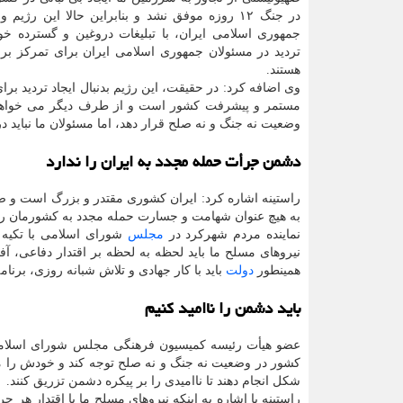
در جنگ ۱۲ روزه موفق نشد و بنابراین حالا این رژیم
جمهوری اسلامی ایران، با تبلیغات دروغین و گسترده خود 
تردید در مسئولان جمهوری اسلامی ایران برای تمرکز بر
هستند.
وی اضافه کرد: در حقیقت، این رژیم بدنبال ایجاد تردید برا
مستمر و پیشرفت کشور است و از طرف دیگر می خواهد
وضعیت نه جنگ و نه صلح قرار دهد، اما مسئولان ما نباید د
دشمن جرأت حمله مجدد به ایران را ندارد
به هیچ عنوان شهامت و جسارت حمله مجدد به کشورمان را ند
نماینده مردم شهرکرد در
مجلس
شورای اسلامی با تکیه 
نیروهای مسلح ما باید لحظه به لحظه بر اقتدار دفاعی، آف
همینطور
دولت
باید با کار جهادی و تلاش شبانه روزی، برنا
باید دشمن را ناامید کنیم
عضو هیأت رئیسه کمیسیون فرهنگی مجلس شورای اسلامی ا
کشور در وضعیت نه جنگ و نه صلح توجه کند و خودش را م
شکل انجام دهند تا ناامیدی را بر پیکره دشمن تزریق کنند.
راستینه با اشاره به اینکه نیروهای مسلح ما با اقتدار هر 