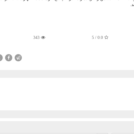
.
343
5
/
0.0
X