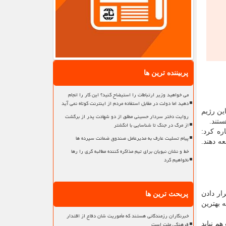
پربیننده ترین ها
می خواهید وزیر ارتباطات را استیضاح کنید؟ این کار را انجام
دهید اما دولت در مقابل استفاده مردم از اینترنت کوتاه نمی آید
نشان میدهد این رژیم
روایت دختر سردار حسینی مطلق از دو شهادت پدر از برگشت
ستند.
از مرگ در جنگ تا شناسایی با انگشتر
ره کرد:
پیام تسلیت عارف به مدیرعامل صندوق ضمانت سپرده ها
ه دهند.
خط و نشان نبویان برای تیم مذاکره کننده مطالبه گری را رها
نخواهیم کرد
ار دادن
پربحث ترین ها
 بهترین
خبرنگاران رزمندگانی هستند که مأموریت شان دفاع از اقتدار
فرهنگی ملت است
م نباید