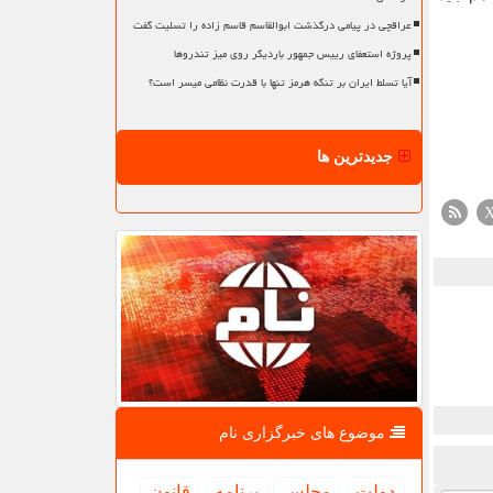
عراقچی در پیامی درگذشت ابوالقاسم قاسم زاده را تسلیت گفت
پروژه استعفای رییس جمهور باردیگر روی میز تندروها
آیا تسلط ایران بر تنگه هرمز تنها با قدرت نظامی میسر است؟
جدیدترین ها
موضوع های خبرگزاری نام
دولت
مجلس
برنامه
قانون