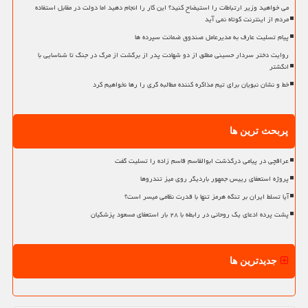
می خواهید وزیر ارتباطات را استیضاح کنید؟ این کار را انجام دهید اما دولت در مقابل استفاده
مردم از اینترنت کوتاه نمی آید
پیام تسلیت عارف به مدیرعامل صندوق ضمانت سپرده ها
روایت دختر سردار حسینی مطلق از دو شهادت پدر از برگشت از مرگ در جنگ تا شناسایی با
انگشتر
خط و نشان نبویان برای تیم مذاکره کننده مطالبه گری را رها نخواهیم کرد
پربحث ترین ها
عراقچی در پیامی درگذشت ابوالقاسم قاسم زاده را تسلیت گفت
پروژه استعفای رییس جمهور باردیگر روی میز تندروها
آیا تسلط ایران بر تنگه هرمز تنها با قدرت نظامی میسر است؟
پشت پرده ادعای یک روحانی در رابطه با ۲۸ بار استعفای مسعود پزشکیان
جدیدترین ها