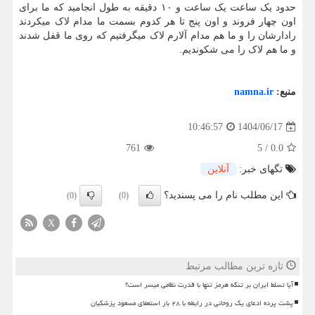
حدود یک ساعت یک ساعت و ۱۰ دقیقه به طول انجامید که ما برای
اون چهار فروند و اون پنج تا هر کدوم بسمت ما مدام لاک میکردند
رادارشان را و ما هم مدام آلارم لاک میگرفتیم که روی ما قفل شدند
و ما هم لاک را می شکوندیم.
منبع:
namna.ir
1404/06/17
10:46:57
761
5
/
0.0
تگهای خبر:
آنلاین
این مطلب نام را می پسندید؟
(0)
(0)
X
تازه ترین مطالب مرتبط
آیا تسلط ایران بر تنگه هرمز تنها با قدرت نظامی میسر است؟
پشت پرده ادعای یک روحانی در رابطه با ۲۸ بار استعفای مسعود پزشکیان