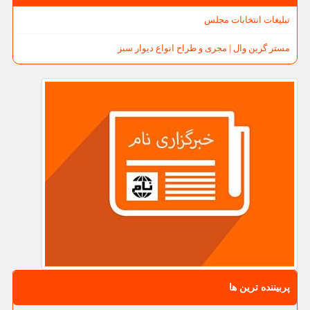
تبلیغات انتخابات مجلس
مستر گرین وال | مجری و طراح انواع دیوار سبز
پربیننده ترین ها