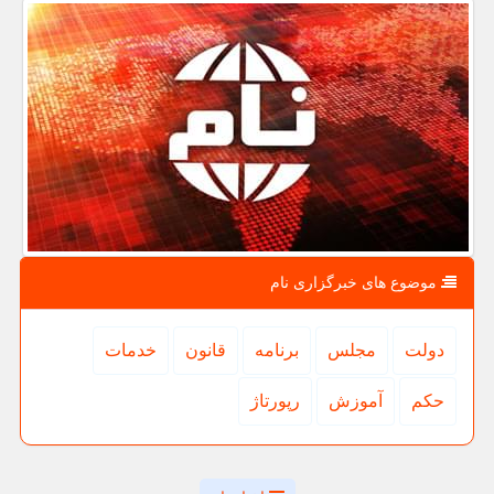
موضوع های خبرگزاری نام
دولت
مجلس
برنامه
قانون
خدمات
حكم
آموزش
رپورتاژ