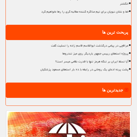
انگشتر
خط و نشان نبویان برای تیم مذاکره کننده مطالبه گری را رها نخواهیم کرد
پربحث ترین ها
عراقچی در پیامی درگذشت ابوالقاسم قاسم زاده را تسلیت گفت
پروژه استعفای رییس جمهور باردیگر روی میز تندروها
آیا تسلط ایران بر تنگه هرمز تنها با قدرت نظامی میسر است؟
پشت پرده ادعای یک روحانی در رابطه با ۲۸ بار استعفای مسعود پزشکیان
جدیدترین ها