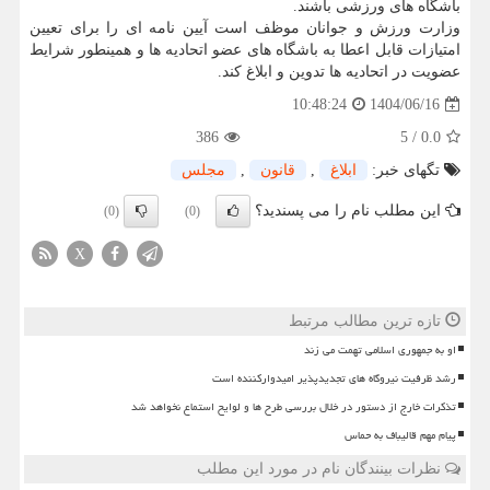
باشگاه های ورزشی باشند.
وزارت ورزش و جوانان موظف است آیین نامه ای را برای تعیین
امتیازات قابل اعطا به باشگاه های عضو اتحادیه ها و همینطور شرایط
عضویت در اتحادیه ها تدوین و ابلاغ کند.
1404/06/16
10:48:24
386
5
/
0.0
تگهای خبر:
ابلاغ
,
قانون
,
مجلس
این مطلب نام را می پسندید؟
(0)
(0)
X
تازه ترین مطالب مرتبط
او به جمهوری اسلامی تهمت می زند
رشد ظرفیت نیروگاه های تجدیدپذیر امیدوارکننده است
تذکرات خارج از دستور در خلال بررسی طرح ها و لوایح استماع نخواهد شد
پیام مهم قالیباف به حماس
نظرات بینندگان نام در مورد این مطلب