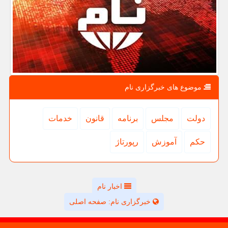
موضوع های خبرگزاری نام
دولت
مجلس
برنامه
قانون
خدمات
حكم
آموزش
رپورتاژ
اخبار نام
خبرگزاری نام: صفحه اصلی