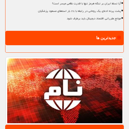
آیا تسلط ایران بر تنگه هرمز تنها با قدرت نظامی میسر است؟
پشت پرده ادعای یک روحانی در رابطه با ۲۸ بار استعفای مسعود پزشکیان
موانع مقرراتی اقتصاد دیجیتال باید برطرف شود
جدیدترین ها