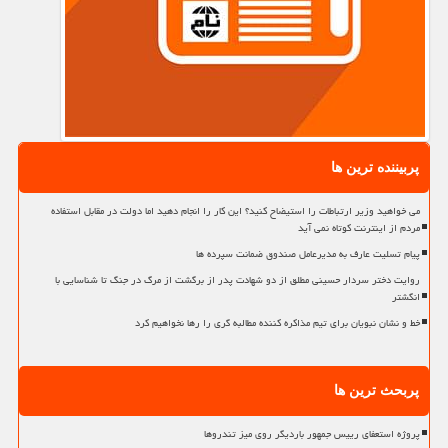
پربیننده ترین ها
می خواهید وزیر ارتباطات را استیضاح کنید؟ این کار را انجام دهید اما دولت در مقابل استفاده
مردم از اینترنت کوتاه نمی آید
پیام تسلیت عارف به مدیرعامل صندوق ضمانت سپرده ها
روایت دختر سردار حسینی مطلق از دو شهادت پدر از برگشت از مرگ در جنگ تا شناسایی با
انگشتر
خط و نشان نبویان برای تیم مذاکره کننده مطالبه گری را رها نخواهیم کرد
پربحث ترین ها
پروژه استعفای رییس جمهور باردیگر روی میز تندروها